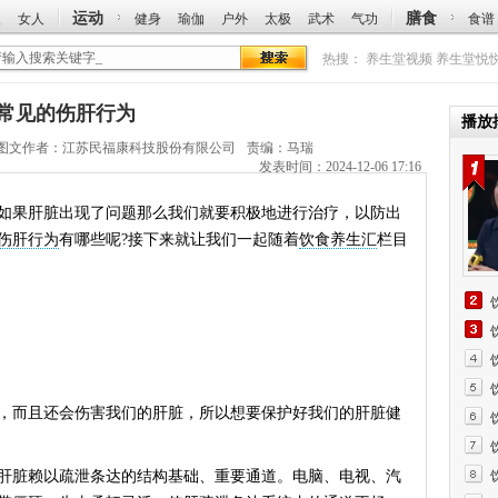
运动
膳食
人
女人
健身
瑜伽
户外
太极
武术
气功
食谱
热搜：
养生堂视频
养生堂悦
志讲常见的伤肝行为
播放
图文作者：
江苏民福康科技股份有限公司
责编：马瑞
发表时间：2024-12-06 17:16
果肝脏出现了问题那么我们就要积极地进行治疗，以防出
伤肝行为
有哪些呢?接下来就让我们一起随着
饮食养生汇
栏目
而且还会伤害我们的肝脏，所以想要保护好我们的肝脏健
脏赖以疏泄条达的结构基础、重要通道。电脑、电视、汽