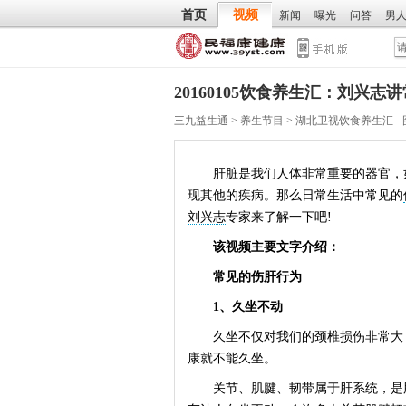
首页
视频
新闻
曝光
问答
男
20160105饮食养生汇：刘兴
三九益生通
>
养生节目
>
湖北卫视饮食养生汇
肝脏是我们人体非常重要的器官，如
现其他的疾病。那么日常生活中常见的
刘兴志
专家来了解一下吧!
该视频主要文字介绍：
常见的伤肝行为
1、久坐不动
久坐不仅对我们的颈椎损伤非常大，
康就不能久坐。
关节、肌腱、韧带属于肝系统，是肝