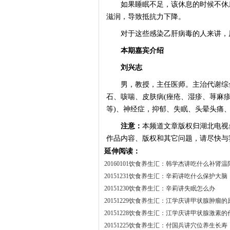
如果睡眠不足，该休息的时候不休息
滋润，导致抵抗力下降。
对于这些感染乙肝病毒的人来讲，原
本期嘉宾介绍
刘兴志
男，教授，主任医师。主治代谢综合
石、咳喘、皮肤病(痤疮、湿疹、荨麻疹
等)、神经症，抑郁、失眠、头晕头痛
注意：
本频道文章版权归湖北电视
作品内容、版权和其它问题，请尽快与
延伸阅读：
20160101饮食养生汇：韩学杰讲吃什么补肾温
20151231饮食养生汇：辛莉讲吃什么保护大脑
20151230饮食养生汇：辛莉讲失眠怎么办
20151229饮食养生汇：江学庆讲甲状腺肿瘤的
20151228饮食养生汇：江学庆讲甲状腺激素的
20151225饮食养生汇：付国兵讲穴位养生长寿