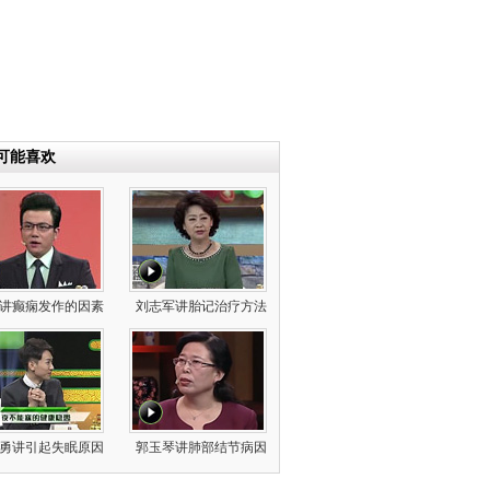
可能喜欢
讲癫痫发作的因素
刘志军讲胎记治疗方法
勇讲引起失眠原因
郭玉琴讲肺部结节病因