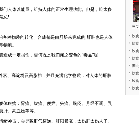
们人体以能量，维持人体的正常生理功能。但是，吃太多
禁忌!
三
饮
各种物质的转化、合成都是由肝脏来完成的;肝脏也是人体
饮
毒物质。
饮
成一定损伤，更何况是我们闻之变色的“毒品”呢!
饮
湖
饮
养素、高淀粉及高脂肪，并且充满化学物质，对人体的肝脏
饮
饮
体疾病：胃痛、腹痛、便烂、头痛、胸闷、月经不调、乳
肪肝、高血压等等。
绪冲击，会导致肝气横逆、肝阳暴涨，太伤肝太伤人了。