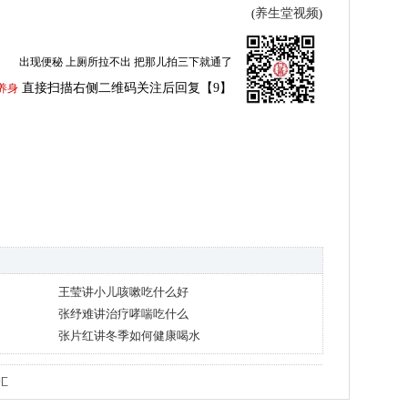
养生堂视频
(
)
出现便秘 上厕所拉不出 把那儿拍三下就通了
直接扫描右侧二维码关注后回复【9】
养身
王莹讲小儿咳嗽吃什么好
张纾难讲治疗哮喘吃什么
张片红讲冬季如何健康喝水
汇