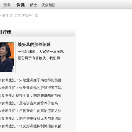
保健
营养
贴士
疾病预防
悦
养生堂
北京卫视养生堂
排行榜
墙头草的那些细菌
一说到细菌，大家第一反应就
是它属于有害物质，我们得...
饮食养生汇：朱继业讲瘦子为啥得脂肪肝
饮食养生汇：朱继业讲你的肝脏报警了吗
饮食养生汇视频全集：胡东鹏讲醋的功效
饮食养生汇：屈浩讲当家菜营养价值高
饮食养生汇：吕德智讲牛皮癣治疗新方法
饮食养生汇：刘洋讲重症肌无力与渐冻症
饮食养生汇：张文彭讲能抑制肿瘤的真菌