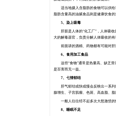
适当地摄入含脂肪的食物可以供给我
脂肪含量高的油腻食品则是健康饮食的
5、染上吸毒
肝脏是人体的“化工厂”，人体吸收的
大的解毒器官，负责分解人体吸收的有
前面讲的酒精、药物都有可能对肝脏造
6、食用加工食品
这些“食物”通常是热量高、缺乏营
是百害而无一益。
7、七情郁结
肝气郁结或快或慢会反映出一系列躯
腺增生、子宫肌瘤、色斑、高血脂、脂
一般人往往经不起多次大怒激愤的情
8、睡眠不足