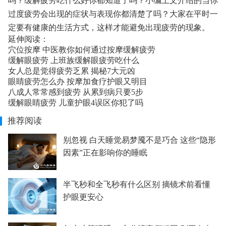
吗？缓解疲劳吃什么好你都知道了吗？小编上文介绍的当你
过度疲劳会出现的症状与表现你都清楚了吗？大家在平时一
定要有健康的生活方式，这样才能避免出现疲劳的现象。
延伸阅读：
穴位按摩 中医教你如何通过按摩缓解疲劳
缓解眼疲劳 上班族缓解眼疲劳吃什么
女人总是觉得疲劳乏累 揭秘7大元凶
眼睛疲劳怎么办 按摩加食疗护眼又明目
八成人常常感到疲劳 从累到病只要5步
缓解眼睛疲劳 儿童护眼4误区你犯了吗
推荐阅读
别忽视 白天睡觉易梦魇不是巧合 这些“隐形
因素”正在影响你的睡眠
半飞秒和全飞秒有什么区别 摘镜术前看懂
护眼更安心