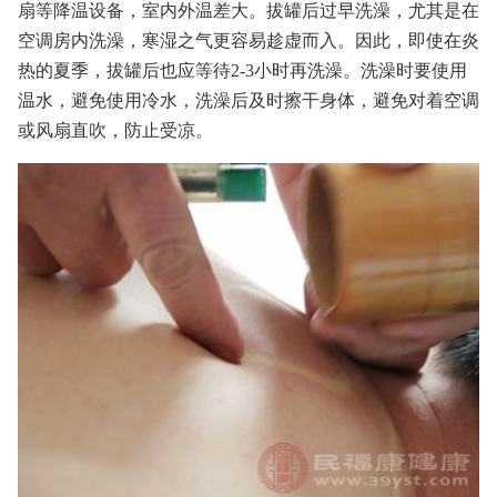
扇等降温设备，室内外温差大。拔罐后过早洗澡，尤其是在
空调房内洗澡，寒湿之气更容易趁虚而入。因此，即使在炎
热的夏季，拔罐后也应等待2-3小时再洗澡。洗澡时要使用
温水，避免使用冷水，洗澡后及时擦干身体，避免对着空调
或风扇直吹，防止受凉。