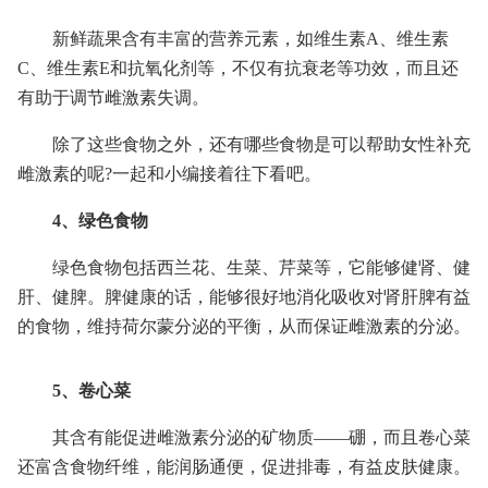
新鲜蔬果含有丰富的营养元素，如维生素A、维生素
C、维生素E和抗氧化剂等，不仅有抗衰老等功效，而且还
有助于调节雌激素失调。
除了这些食物之外，还有哪些食物是可以帮助女性补充
雌激素的呢?一起和小编接着往下看吧。
4、绿色食物
绿色食物包括西兰花、生菜、芹菜等，它能够健肾、健
肝、健脾。脾健康的话，能够很好地消化吸收对肾肝脾有益
的食物，维持荷尔蒙分泌的平衡，从而保证雌激素的分泌。
5、卷心菜
其含有能促进雌激素分泌的矿物质——硼，而且卷心菜
还富含食物纤维，能润肠通便，促进排毒，有益皮肤健康。