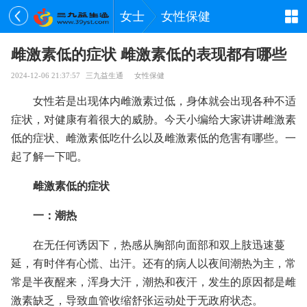
女士
女性保健
雌激素低的症状 雌激素低的表现都有哪些
2024-12-06 21:37:57
三九益生通
女性保健
女性若是出现体内雌激素过低，身体就会出现各种不适
症状，对健康有着很大的威胁。今天小编给大家讲讲雌激素
低的症状、雌激素低吃什么以及雌激素低的危害有哪些。一
起了解一下吧。
雌激素低的症状
一：潮热
在无任何诱因下，热感从胸部向面部和双上肢迅速蔓
延，有时伴有心慌、出汗。还有的病人以夜间潮热为主，常
常是半夜醒来，浑身大汗，潮热和夜汗，发生的原因都是雌
激素缺乏，导致血管收缩舒张运动处于无政府状态。