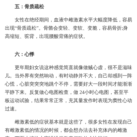
五：骨质疏松
女性在绝经期间，血液中雌激素水平大幅度降低，容易
出现“骨质疏松”。骨骼会变轻、变软、变脆，容易骨折;身
高缩短、驼背，出现腰酸背痛的症状。
六：心悸
更年期妇女说这种感觉简直就像做贼心虚，很不是滋味
儿。当外界有突然响动，有时动静并不大，自己却感到一阵
心慌，心脏突突突地跳个不停，需要好大一段时间才能渐渐
平静下来。反复做心电图检查，做 24小时心电图，甚至平
板运动试验，结果常常正常，充其量发作时表现为窦性心动
过速。
雌激素低的症状基本就是这些了，很多女性在发现自己
有雌激素低的情况的时候，都会想办法去补充体内的雌激