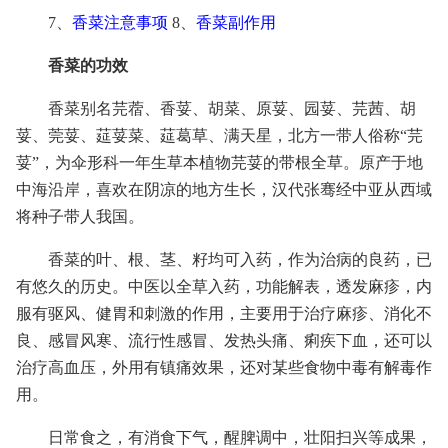
7、
香菜注意事项
8、
香菜副作用
香菜的功效
香菜别名芫蓿、香荽、胡菜、原荽、园荽、芫茜、胡
荽、莞荽、莚荽菜、莚葛草、满天星，北方一带人俗称“芫
荽”，为伞形科一年生草本植物芫荽的带根全草。原产于地
中海沿岸，喜欢在阴凉的地方生长，汉代张骞经中亚从西域
将种子带人我国。
香菜的叶、根、茎、籽均可入药，作为治病的良药，已
有悠久的历史。中医以全草入药，功能解表，透发麻疹，内
服有驱风、健胃和刺激的作用，主要用于治疗麻疹、消化不
良、感冒风寒、流行性感冒、发热头痛、痢疾下血，还可以
治疗高血压，外用有镇痛效果，还对某些食物中毒有解毒作
用。
日常食之，有消食下气，醒脾调中，壮阳扫兴等成果，