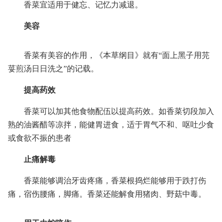
香菜宜适用于健忘、记忆力减退。
美容
香菜有美容的作用，《本草纲目》就有“面上黑子用芫
荽煎汤日日洗之”的记载。
提高药效
香菜可以加其他食物配伍以提高药效。如香菜切段加入
熟的油酱醋等凉拌，能健胃进食，适于胃气不和、呕吐少食
或食欲不振的患者
止痛解毒
香菜能够调治牙齿疼痛，香菜根捣烂能够用于跌打伤
痛，宿伤腰痛，脚痛。香菜还能解食用猪肉、野菇中毒。