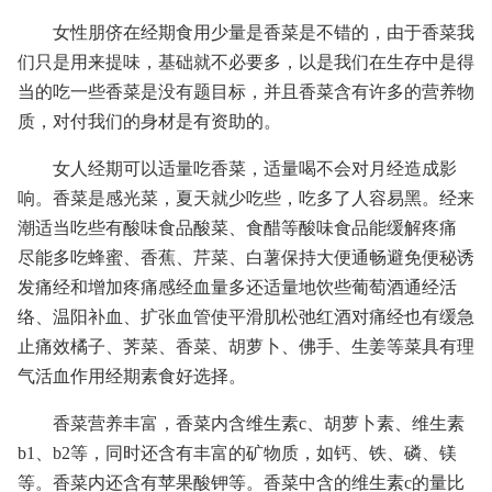
女性朋侪在经期食用少量是香菜是不错的，由于香菜我
们只是用来提味，基础就不必要多，以是我们在生存中是得
当的吃一些香菜是没有题目标，并且香菜含有许多的营养物
质，对付我们的身材是有资助的。
女人经期可以适量吃香菜，适量喝不会对月经造成影
响。香菜是感光菜，夏天就少吃些，吃多了人容易黑。经来
潮适当吃些有酸味食品酸菜、食醋等酸味食品能缓解疼痛
尽能多吃蜂蜜、香蕉、芹菜、白薯保持大便通畅避免便秘诱
发痛经和增加疼痛感经血量多还适量地饮些葡萄酒通经活
络、温阳补血、扩张血管使平滑肌松弛红酒对痛经也有缓急
止痛效橘子、荠菜、香菜、胡萝卜、佛手、生姜等菜具有理
气活血作用经期素食好选择。
香菜营养丰富，香菜内含维生素c、胡萝卜素、维生素
b1、b2等，同时还含有丰富的矿物质，如钙、铁、磷、镁
等。香菜内还含有苹果酸钾等。香菜中含的维生素c的量比