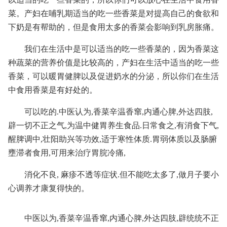
菜。产妇在哺乳期适当的吃一些香菜是对提高自己的食欲和
下奶是有帮助的，但是食用太多的香菜会影响到乳房胀痛。
我们在生活中是可以适当的吃一些香菜的，因为香菜这
种蔬菜的营养价值是比较高的，产妇在生活中适当的吃一些
香菜，可以暖胃健脾以及促进奶水的分泌，所以你们在生活
中食用香菜是有好处的。
可以吃的.中医认为,香菜辛温香窜,内通心脾,外达四肢,
辟一切不正之气,为温中健胃养生食品.日常食之,有消食下气,
醒脾调中,壮阳助兴等功效,适于寒性体质.胃弱体质以及肠腑
壅滞者食用,可用来治疗胃脘冷痛,
消化不良, 麻疹不透等症状.但不能吃太多了,做月子要小
心调养才康复得快的。
中医以为,香菜辛温香窜,内通心脾,外达四肢,辟统统不正