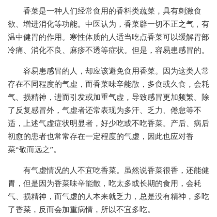
香菜是一种人们经常食用的香料类蔬菜，具有刺激食
欲、增进消化等功能。中医认为，香菜辟一切不正之气，有
温中健胃的作用。寒性体质的人适当吃点香菜可以缓解胃部
冷痛、消化不良、麻疹不透等症状。但是，容易患感冒的。
容易患感冒的人，却应该避免食用香菜。因为这类人常
存在不同程度的气虚，而香菜味辛能散，多食或久食，会耗
气、损精神，进而引发或加重气虚，导致感冒更加频繁。除
了反复感冒外，气虚者还常表现为多汗、乏力、倦怠等不
适，上述气虚症状明显者，好少吃或不吃香菜。产后、病后
初愈的患者也常常存在一定程度的气虚，因此也应对香
菜“敬而远之”。
有气虚情况的人不宜吃香菜。虽然说香菜很香，还能健
胃，但是因为香菜味辛能散，吃太多或长期的食用，会耗
气、损精神，而气虚的人本来就乏力，总是没有精神，多吃
了香菜，反而会加重病情，所以不宜多吃。