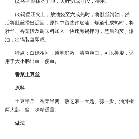
(2)将香菜择洗干净，去叶切成寸段，待用。
(3)锅置旺火上，放油烧至六成热时，将肚丝滑油，然
后将肚丝捞出沥油，原锅中留些许底油，烧至七成热时，将
肚丝、香菜段及调味料加入，快速颠锅拌匀，然后勾芡、淋
油，出锅装盘即成。
特点：白绿相间，质地鲜嫩，清淡爽口，可以补虚，适
用于大小肠出血、便血。
香菜土豆丝
原料
土豆半斤、香菜半两、熟芝麻一大匙、蒜一瓣、油辣椒
两大匙、盐、味精适量。
做法