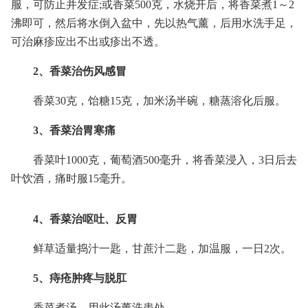
服，可防止并发症;或香菜500克，水烧开后，将香菜煮1～2
沸即可，然后将水倒入盆中，先以热气薰，后用水洗手足，
可治麻疹应出不出或疹出不透。
2、香菜治伤风感冒
香菜30克，饴糖15克，加米汤半碗，糖蒸溶化后服。
3、香菜治胃寒痛
香菜叶1000克，葡萄酒500毫升，将香菜浸入，3日后去
叶饮酒，痛时服15毫升。
4、香菜治呕吐、反胃
鲜草适量捣汁一匙，甘蔗汁二匙，加温服，一日2次。
5、痔疮肿疼与脱肛
香菜煮汤，用此汤薰洗患处。