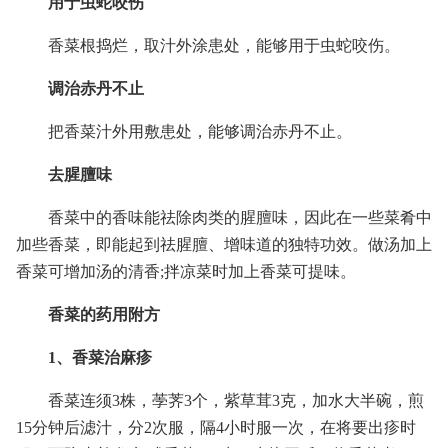
用于虫蛇咬伤
香菜根捣烂，取汁外涂患处，能够用于虫蛇咬伤。
调治赤丹不止
把香菜汁外用敷患处，能够调治赤丹不止。
去腥膻味
香菜中的香味能祛除肉类的腥膻味，因此在一些菜肴中
加些香菜，即能起到祛腥膻、增味道的独特功效。做汤加上
香菜可增加汤的清香;拌凉菜时加上香菜可提味。
香菜的药用附方
1、香菜治麻疹
香菜连须3株，荸荠3个，紫草茸3克，加水大半碗，煎
15分钟后滤汁，分2次服，隔4小时服一次，在将要出疹时