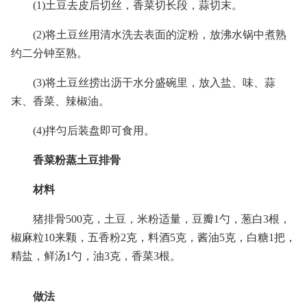
(1)土豆去皮后切丝，香菜切长段，蒜切末。
(2)将土豆丝用清水洗去表面的淀粉，放沸水锅中煮熟
约二分钟至熟。
(3)将土豆丝捞出沥干水分盛碗里，放入盐、味、蒜
末、香菜、辣椒油。
(4)拌匀后装盘即可食用。
香菜粉蒸土豆排骨
材料
猪排骨500克，土豆，米粉适量，豆瓣1勺，葱白3根，
椒麻粒10来颗，五香粉2克，料酒5克，酱油5克，白糖1把，
精盐，鲜汤1勺，油3克，香菜3根。
做法