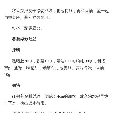
将香菜择洗干净切成段，把葱切丝，再和香油、盐一起
与香菜段、葱丝拌匀即可。
特色：双香翠绿。
香菜梗炒肚丝
原料
熟猪肚200g，香菜150g，清油1000g(约耗100g)，料酒
25g，盐3g，味精5g，米醋l0g，葱姜丝、蒜片各2g，香油
10g。
做法
(1)将熟猪肚洗净，切成长4cm的细丝，放入沸水锅里焯
一下水，捞出沥水待用。