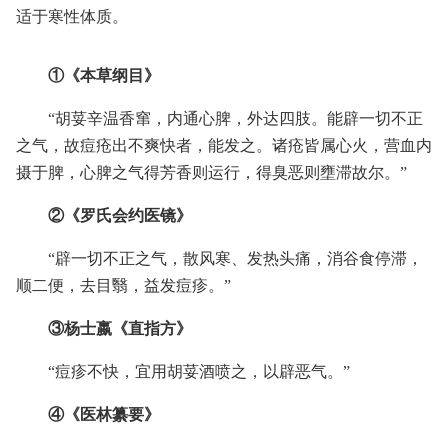
适于寒性体质。
①《本草纲目》
“胡荽辛温香窜，内通心脾，外达四肢。能辟一切不正
之气，故痘疮出不爽快者，能发之。诸疮皆属心火，营血内
摄于脾，心脾之气得芳香则运行，得臭恶则壅滞故尔。”
②《罗氏会约医镜》
“辟一切不正之气，散风寒、发热头痛，消谷食停滞，
顺二便，去目翳，益发痘疹。”
③杨士嬴《直指方》
“痘疹不快，宜用胡荽酒喷之，以辟恶气。”
④《医林纂要》