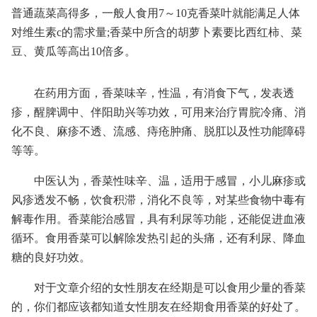
普通蔬菜高得多，一般人食用7～10克香菜叶就能满足人体
对维生素c的需求量;香菜中所含的胡萝卜素要比西红柿、菜
豆、黄瓜等高出10倍多。
在药用方面，香菜味辛，性温，有消食下气，发表透
疹，醒脾调中、伴阳助兴等功效，可用来治疗胃脘冷痛、消
化不良、麻疹不透、流感、痔疮肿痛、脱肛以及性功能障碍
等等。
中医认为，香菜性味辛、温，适用于感冒，小儿麻疹或
风疹透发不畅，饮食积滞，消化不良等，对某些食物中毒有
解毒作用。香菜能治感冒，具有利尿等功能，还能促进血液
循环。食用香菜可以解除发热引起的头痛，还有利尿、降血
糖的良好功效。
对于文章介绍的女性朋友在经期是可以食用少量的香菜
的，你们都应该都知道女性朋友在经期食用香菜的好处了。