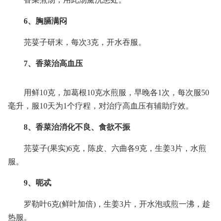
6、胸膈满闷
芫荽子研末，每次3克，开水吞服。
7、香菜治高血压
用鲜10克，加葛根10克水煎服，早晚各1次，每次服50
毫升，服10天为1个疗程，对治疗高血压有辅助疗效。
8、香菜治消化不良、食欲不振
芫荽子(果实)6克，陈皮、六曲各9克，生姜3片，水煎
服。
9、呃忒
罗勒叶6克(鲜叶加倍)，生姜3片，开水泡或煎一沸，趁
热服。