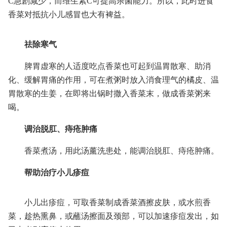
C急剧减少，而维生素C可提高杀菌能力。所以，此时进食
香菜对抵抗小儿感冒也大有裨益。
祛除寒气
脾胃虚寒的人适度吃点香菜也可起到温胃散寒、助消
化、缓解胃痛的作用，可在煮粥时放入消食理气的橘皮、温
胃散寒的生姜，在即将出锅时撒入香菜末，做成香菜粥来
喝。
调治脱肛、痔疮肿痛
香菜煮汤，用此汤薰洗患处，能调治脱肛、痔疮肿痛。
帮助治疗小儿疹痘
小儿出疹痘，可取香菜制成香菜酒擦皮肤，或水煎香
菜，趁热熏鼻，或蘸汤擦面及颈部，可以加速疹痘发出，如