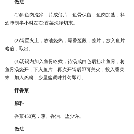
做法
(1)鲤鱼肉洗净，片成薄片，鱼骨保留，鱼肉加盐，料
酒腌制半小时左右;香菜洗净切末。
(2)锅置火上，放油烧热，爆香葱段，姜片，放入鱼片
略煎，取出。
(3)汤锅内加入鱼骨略煮，待汤成白色后捞出鱼骨，将
鱼骨汤烧开，下入鱼片，再次开锅后即可关火，投入香菜
末，加入鸡粉，少量盐调味拌匀即可。
拌香菜
原料
香菜450克，葱、香油、盐少许。
做法