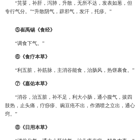
“芫荽，补肝，泻肺，升散，无所不达，发表如葱，但
专行气分。”“升散阴气，辟邪气，发汗，托疹。”
⑤崔禹锡《食经》
“调食下气。”
⑥《食疗本草》
“利五脏，补筋脉，主消谷能食，治肠风，热饼裹食。”
⑦《嘉佑本草》
“消谷，治五脏，补不足，利大小肠，通小腹气，拔四
肢热，止头痛，疗痧疹、豌豆疮不出，作酒喷之立出，通心
窍。”
⑧《日用本草》