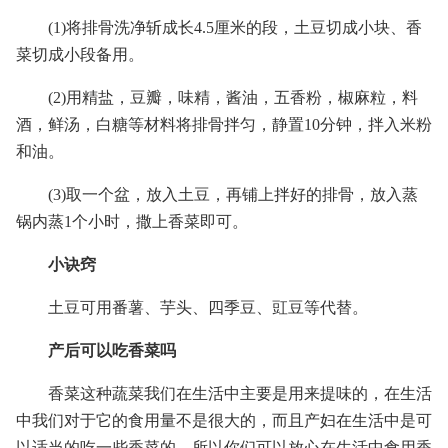
(1)将排骨洗净斩成长4.5厘米的段，土豆切成小块、香
菜切成小段备用。
(2)用精盐，豆瓣，味精，酱油，五香粉，椒麻粒，料
酒，鲜汤，白糖等材料将排骨拌匀，静置10分钟，拌入米粉
和油。
(3)取一个盆，放入土豆，再铺上拌好的排骨，放入蒸
锅内蒸1个小时，撒上香菜即可。
小诀窍
土豆可用番薯、芋头、四季豆、豇豆等代替。
产后可以吃香菜吗
香菜这种蔬菜我们在生活中主要是用来提味的，在生活
中我们对于它的食用量不是很大的，而且产妇在生活中是可
以适当的吃一些香菜的，所以你们可以放心在生活中食用香