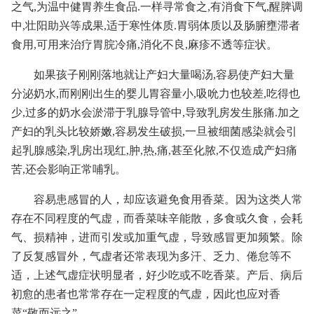
之气,为温中健胃养生食品.一样寻常食之,有消食下气,醒脾调
中,壮阳助兴等成果,适于寒性体质.胃弱体质以及肠腑壅滞者
食用,可用来治疗胃脘冷痛,消化不良,麻疹不透等症状。
如果孩子刚刚落地就让产妇大量喝汤,容易使产妇大量
分泌奶水,而刚刚出生的婴儿胃容量小,吸吮力也较差,吃得也
少,过多的奶水会淤滞于乳腺导管中,导致乳房发生胀痛.加之
产妇的乳头比较娇嫩,容易发生破损,一旦被细菌感染就会引
起乳腺感染,乳房出现红,肿,热,痛,甚至化脓,不仅造成产妇痛
苦,还会影响正常哺乳。
容易患感冒的人，却应该避免食用香菜。因为这类人常
存在不同程度的气虚，而香菜味辛能散，多食或久食，会耗
气、损精神，进而引发或加重气虚，导致感冒更加频繁。除
了反复感冒外，气虚者还常表现为多汗、乏力、倦怠等不
适，上述气虚症状明显者，好少吃或不吃香菜。产后、病后
初愈的患者也常常存在一定程度的气虚，因此也应对香
菜“敬而远之”。