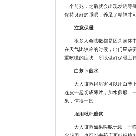
一个前兆，之后就会出现发烧等
保持良好的睡眠，养足了精神才
注意保暖
很多人会咳嗽都是因为身体中
在天气比较冷的时候，出门应该
重咳嗽的症状，所以做好保暖工
白萝卜煎水
大人咳嗽得厉害可以用白萝卜
连皮一起切成薄片，加水煎服，
果，值得一试。
服用枇杷糖浆
大人咳嗽如果喉咙无痰，干咳
水服用，也可以去药店买枇杷糖