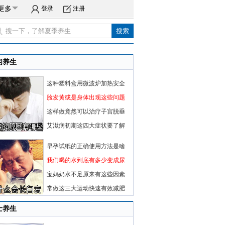
更多
登录
注册
闲养生
这种塑料盒用微波炉加热安全
脸发黄或是身体出现这些问题
这样做竟然可以治疗子宫脱垂
艾滋病初期这四大症状要了解
早孕试纸的正确使用方法是啥
我们喝的水到底有多少变成尿
宝妈奶水不足原来有这些因素
常做这三大运动快速有效减肥
士养生