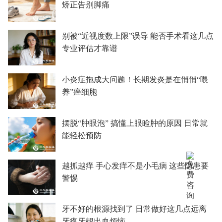
矫正告别脚痛
别被“近视度数上限”误导 能否手术看这几点
专业评估才靠谱
小炎症拖成大问题！长期发炎是在悄悄“喂
养”癌细胞
摆脱“肿眼泡” 搞懂上眼睑肿的原因 日常就
能轻松预防
越抓越痒 手心发痒不是小毛病 这些隐患要
警惕
牙不好的根源找到了 日常做好这几点远离
牙疼牙龈出血烦恼