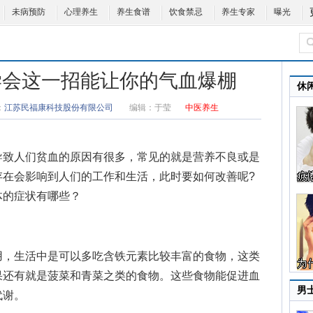
未病预防
心理养生
养生食谱
饮食禁忌
养生专家
曝光
学会这一招能让你的气血爆棚
休
：
江苏民福康科技股份有限公司
编辑：
于莹
中医养生
致人们
贫血的原因
有很多，常见的就是营养不良或是
存在会影响到人们的工作和生活，此时要如何改善呢?
体的症状有哪些？
，生活中是可以多吃含铁元素比较丰富的食物，这类
果还有就是菠菜和青菜之类的食物。这些食物能促进血
男
代谢。