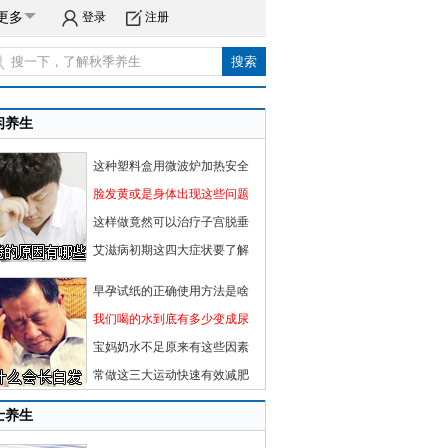
更多
登录
注册
闲养生
这种塑料盒用微波炉加热安全
脸发黄或是身体出现这些问题
这样做竟然可以治疗子宫脱垂
艾滋病初期这四大症状要了解
早孕试纸的正确使用方法是啥
我们喝的水到底有多少变成尿
宝妈奶水不足原来有这些因素
常做这三大运动快速有效减肥
士养生