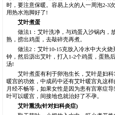
时，要注意保暖。容易上火的人一周泡2-3
用热水泡脚好了!
艾叶煮蛋
做法1：艾叶洗净，与鸡蛋入沙锅内，放
熟，捞出鸡蛋，去敲碎壳再煮。
做法2：艾叶10-15克放入冷水中大火烧开
钟，然后沥出艾叶，打入1-2个鸡蛋，蛋熟
汤!
艾叶煮蛋有利于卵泡生长，艾叶是妇科
暖宫的功效，中成药中还有艾叶暖宫丸这样
月经不畅等，如果女性是因为患有宫寒症导
叶可以暖宫，间接地也就治好了不孕。
艾叶熏洗(针对妇科炎症)