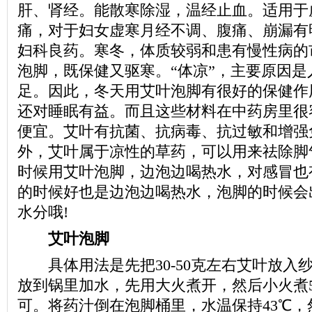
肝、肾经。能散寒除湿，温经止血。适用于
痛，对于妇女虚寒月经不调、腹痛、崩漏有
妇科良药。寒冬，体质较弱和患有慢性病的
泡脚，既保健又驱寒。“体凉”，主要原因是
足。因此，冬天用艾叶泡脚有很好的保健作
还对睡眠有益。而且这些材料在中药房里很
便宜。艾叶有抗菌、抗病毒、抗过敏和增强
外，艾叶属于凉性的草药，可以用来祛除脚
时候用艾叶泡脚，边泡边喝热水，对感冒也
的时候好也是边泡边喝热水，泡脚的时候会
水分哦!
艾叶泡脚
具体用法是先把30-50克左右艾叶放入
放到锅里加水，先用大火煮开，然后小火煮5
可。将药汁倒在泡脚桶里，水温保持43℃，