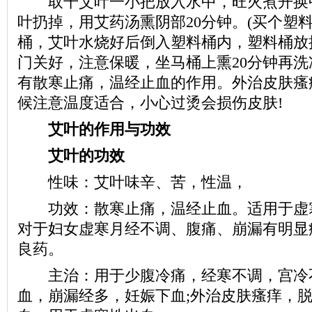
取干艾叶一小把放入水中，旺火煮开换中
叶扔掉，用艾药汤熏阴部20分钟。(买个塑料
桶，艾叶水烧好后倒入塑料桶内，塑料桶放
门关好，注意保暖，坐马桶上熏20分钟再洗
有散寒止痛，温经止血的作用。外治皮肤瘙
候注意温度适合，小心过烫会损伤皮肤!
艾叶的作用与功效
艾叶的功效
性味：艾叶味辛、苦，性温，
功效：散寒止痛，温经止血。适用于虚
对于妇女虚寒月经不调、腹痛、崩漏有明显
良药。
主治：用于少腹冷痛，经寒不调，宫冷不
血，崩漏经多，妊娠下血;外治皮肤瘙痒，