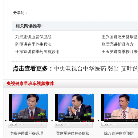
分享到：
相关阅读推荐:
刘兴志讲血管保卫战
王兴国讲吃出健康是
陈明讲春季养生兵法
张雪亮讲护肾有方
于振宣讲春季药酒有妙用
王玉英讲春季按月来
点击查看更多：
中央电视台中华医药
张晋
艾叶
央视健康早班车视频推荐
李峰讲睡眠不好调理
翟建军讲盆腔炎症状
陈万青讲癌症预防