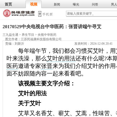
首页
视频
新闻
曝光
问答
男
膳食
保
武术
气功
食谱
营养
20170529中央电视台中华医药：张晋讲端午寻艾
三九益生通
>
养生节目
>
央视中华医药
图文作者：
江苏民福康科技股份有限公司
责编：刘新沂
发表时间：2024-12-06 20:41
每年端午节，我们都会习惯买艾叶，用
叶来洗澡，那么
艾叶的用法
还有什么呢?本
医药
邀请专家
张晋
来为我们介绍艾叶的作用
面不妨跟随内容一起来看看吧。
该视频主要文字介绍：
艾叶的用法
关于艾叶
艾草又名香艾、蕲艾、艾蒿，性味苦、