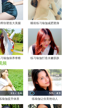
伽帮你塑造大美腿
睡前练习瑜伽减肥塑身
练习瑜伽保养脊椎
练习瑜伽打造水嫩肌肤
视频
练瑜伽提升体质
练瑜伽让你美艳动人