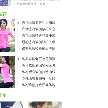
识到健康的重要性。好肠...
推荐
练习瑜伽拥有动人曲线
户外练习瑜伽放松身心
练习瑜伽打造精致小脸
睡前练习瑜伽轻松入眠
跟着视频轻松练出美腿
练美容瑜伽可改善肌肤
练习减压瑜伽轻松应考
练习塑身瑜伽打造曲线
坚持练瑜伽拥有小蛮腰
练习瑜伽打造强健体魄
图集