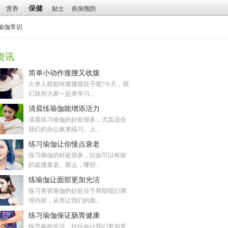
保健
营养
贴士
疾病预防
瑜伽常识
资讯
简单小动作瘦腰又收腹
久坐人群如何瘦腰瘦肚子呢?今天，我
们就和大家一起来学习...
清晨练瑜伽能增添活力
清晨练习瑜伽的好处很多，尤其适合
我们的办公族来练习。上...
练习瑜伽让你慢点衰老
练习瑜伽的好处很多，比如可以有效
的延缓衰老。那么，哪些...
练瑜伽让面部更加光洁
练习美容瑜伽的好处在于帮助我们调
理内脏，从而让我们的面...
练习瑜伽保证肠胃健康
快节奏的生活，往往会让我们更加意