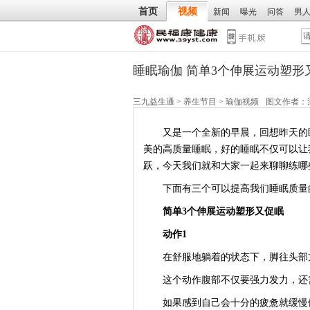
首页
视频
新闻
曝光
问答
男
睡眠瑜伽 简单3个伸展运动塑形
三九益生通
>
养生节目
>
瑜伽视频
图文作者：
又是一个全新的早晨，回想昨天的睡
美的高质量睡眠，好的睡眠不仅可以让
跃，今天我们就和大家一起来聊聊练哪
下面有三个可以提高我们睡眠质量的
简单3个伸展运动塑形又促眠
动作1
在舒服地躺着的状态下，脚往头部方
这个动作腹部不仅要强力发力，还
如果感到自己会十分的疲惫就缓慢