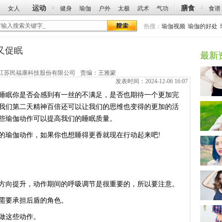
运动
膳食
人
女人
健身
瑜伽
户外
太极
武术
气功
食谱
热搜：
瑜伽视频
瑜伽的好处
又促眠
最新
江苏民福康科技股份有限公司
责编：王雅蒙
发表时间：2024-12-06 16:07
眠你是否会感到有一丝的不满足，是否也期待一个更加完
我们第二天精神百倍还可以让我们的思维也变得的更加的活
些瑜伽动作可以提高我们的睡眠质量。
瑜伽动作，如果你也想睡得更香就现在行动起来吧!
向提升，动作期间的呼吸调节是很重要的，所以要注意。
需要承担后盾的角色。
做这些动作。