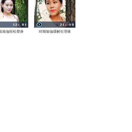
练瑜伽轻松塑身
经期瑜伽缓解生理痛