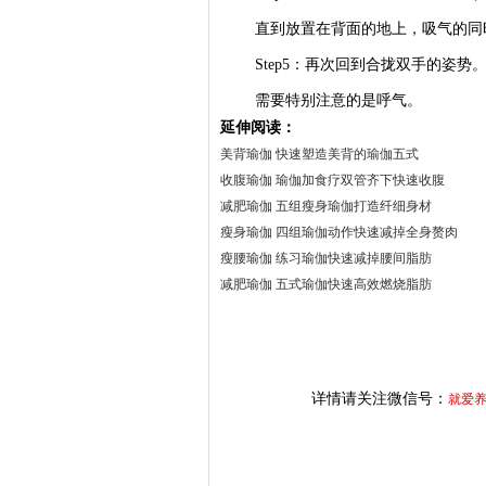
直到放置在背面的地上，吸气的同
Step5：再次回到合拢双手的姿势
需要特别注意的是呼气。
延伸阅读：
美背瑜伽 快速塑造美背的瑜伽五式
收腹瑜伽 瑜伽加食疗双管齐下快速收腹
减肥瑜伽 五组瘦身瑜伽打造纤细身材
瘦身瑜伽 四组瑜伽动作快速减掉全身赘肉
瘦腰瑜伽 练习瑜伽快速减掉腰间脂肪
减肥瑜伽 五式瑜伽快速高效燃烧脂肪
详情请关注微信号：
就爱