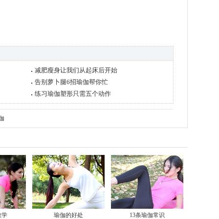
减肥瘦身让我们从起床后开始
告别萝卜腿6招瑜伽帮你忙
练习瑜伽塑形只需五个动作
伽
教学
瑜伽的好处
13条瑜伽常识