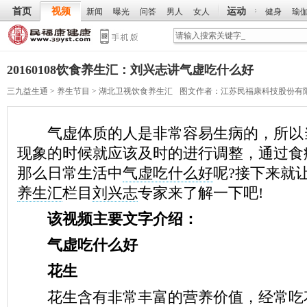
首页
视频
运动
新闻
曝光
问答
男人
女人
健身
瑜
20160108饮食养生汇：刘兴志讲气虚吃什么好
三九益生通
>
养生节目
>
湖北卫视饮食养生汇
图文作者：
江苏民福康科技股份有
气虚体质的人是非常容易生病的，所以
现象的时候就应该及时的进行调整，通过食
那么日常生活中
气虚吃什么好
呢?接下来就
养生汇
栏目
刘兴志
专家来了解一下吧!
该视频主要文字介绍：
气虚吃什么好
花生
花生含有非常丰富的营养价值，经常吃