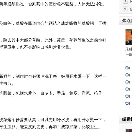
等必须熟吃，否则其中的淀粉粒不破裂，人体无法消化。
药
焦点
白等，草酸在肠道内会与钙结合成难吸收的草酸钙，干扰
除去其中大部分草酸。此外，莴苣、荸荠等生吃之前也好
样更卫生，也不会影响口感和营养含量。
朱
肝
鲜的，制作时也必须冲洗干净，好用开水烫一下，这样一
生虫卵。
蔬菜，包括水萝卜、白萝卜、番茄、黄瓜、洋葱、柿子
编辑
菜这个步骤要认真，可以先用冷水洗，再用开水烫一下，
寄生虫卵。能去皮则去皮，再加工成凉拌菜，比较卫生。