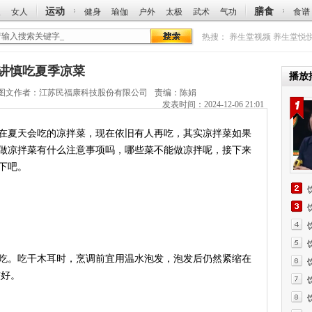
运动
膳食
人
女人
健身
瑜伽
户外
太极
武术
气功
食谱
热搜：
养生堂视频
养生堂悦
何丽讲慎吃夏季凉菜
播放
图文作者：
江苏民福康科技股份有限公司
责编：陈娟
发表时间：2024-12-06 21:01
夏天会吃的凉拌菜，现在依旧有人再吃，其实凉拌菜如果
做凉拌菜有什么注意事项吗，哪些菜不能做凉拌呢，接下来
下吧。
。吃干木耳时，烹调前宜用温水泡发，泡发后仍然紧缩在
较好。