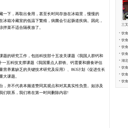
一下，再取出食用，甚至长时间存放在冰箱里，慢慢的
在冰箱冷藏室的低温下繁殖，病菌会引起肠道疾病。因此，
三
凉拌菜不适合隔夜放了。
饮
饮
饮
饮
题的研究工作，包括科技部十五攻关课题《我国人群钙和
湖
》、十一五科技支撑课题《我国重点人群铁、钙需要和膳食评估
饮
量营养素缺乏的关键技术研究及应用》、863计划《促进生长
饮
重大课题。
饮
台，并不代表本频道赞同其观点和对其真实性负责。如涉及
我们联系，我们将在第一时间删除内容!