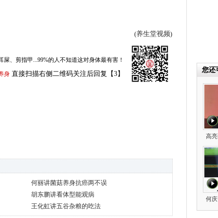
养生堂视频
(
)
耳屎、剪指甲...99%的人不知道这对身体最有害！
您还
直接扫描右侧二维码关注后回复【3】
养身
高亮
何丽讲菌菇养身抗癌两不误
胡东鹏讲看体型能观病
何庆
王化虹讲五谷杂粮的吃法