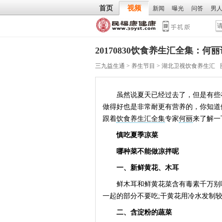
首页
视频
新闻
曝光
问答
男
20170830饮食养生汇全集：
三九益生通
>
养生节目
>
湖北卫视饮食养生汇
虽然说夏天已经过去了，但是有些在
做得好也是非常耐更有营养的，你知道
跟着
饮食养生汇全集
专家
何丽
来了解一
慎吃夏季凉菜
哪种菜不能做凉拌呢
一、新鲜黄花、木耳
鲜木耳和鲜黄花菜含有毒素千万别吃
一起的部分不要吃;干黄花用冷水发制
二、含淀粉的蔬菜