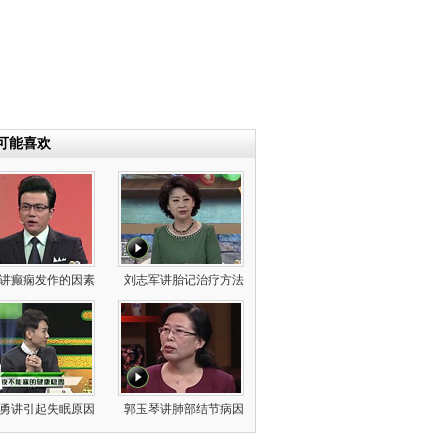
可能喜欢
讲癫痫发作的因素
刘志军讲胎记治疗方法
勇讲引起失眠原因
郭玉琴讲肺部结节病因