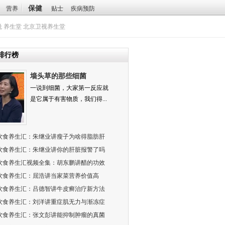
保健
营养
贴士
疾病预防
悦
养生堂
北京卫视养生堂
排行榜
墙头草的那些细菌
一说到细菌，大家第一反应就
是它属于有害物质，我们得...
饮食养生汇：朱继业讲瘦子为啥得脂肪肝
饮食养生汇：朱继业讲你的肝脏报警了吗
饮食养生汇视频全集：胡东鹏讲醋的功效
饮食养生汇：屈浩讲当家菜营养价值高
饮食养生汇：吕德智讲牛皮癣治疗新方法
饮食养生汇：刘洋讲重症肌无力与渐冻症
饮食养生汇：张文彭讲能抑制肿瘤的真菌