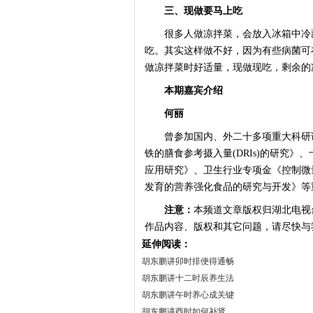
三、现做要马上吃
很多人做凉拌菜，会放入冰箱中冷藏
吃。其实这样做不好，因为有些病菌可
做凉拌菜时好适量，现做现吃，剩余的
本期嘉宾介绍
何丽
曾参加国内、外二十多项重大科研课
铁的膳食参考摄入量(DRIs)的研究
应用研究》、卫生行业专项金《控制微
发育的营养强化食品的研究与开发》等
注意：
本频道文章版权归湖北电视
作品内容、版权和其它问题，请尽快与
延伸阅读：
胡东鹏讲卯时排便得通畅
胡东鹏讲十二时辰养生法
胡东鹏讲午时养心成关键
胡东鹏讲酉时如何补肾