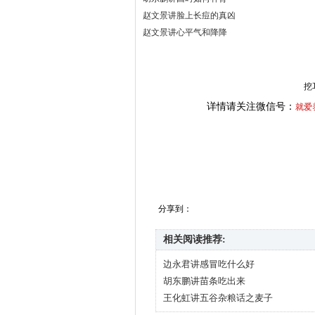
赵文景讲脸上长痘的真凶
赵文景讲心平气和降降
挖
详情请关注微信号：
就爱
分享到：
相关阅读推荐:
边永君讲感冒吃什么好
胡东鹏讲苗条吃出来
王化虹讲五谷杂粮话之麦子