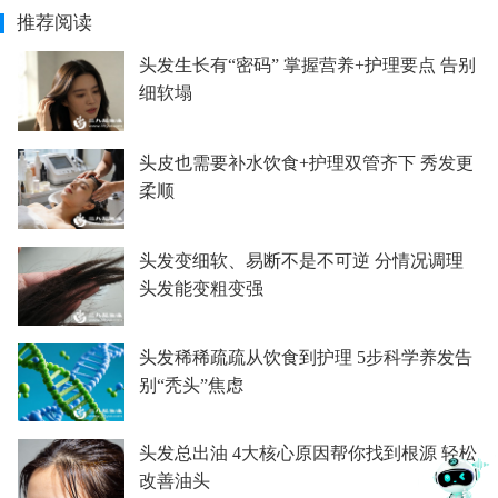
推荐阅读
头发生长有“密码” 掌握营养+护理要点 告别
细软塌
头皮也需要补水饮食+护理双管齐下 秀发更
柔顺
头发变细软、易断不是不可逆 分情况调理
头发能变粗变强
头发稀稀疏疏从饮食到护理 5步科学养发告
别“秃头”焦虑
头发总出油 4大核心原因帮你找到根源 轻松
改善油头