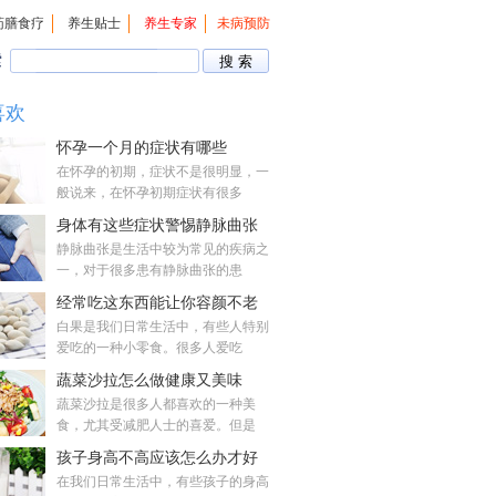
药膳食疗
养生贴士
养生专家
未病预防
索
喜欢
怀孕一个月的症状有哪些
在怀孕的初期，症状不是很明显，一
般说来，在怀孕初期症状有很多
身体有这些症状警惕静脉曲张
静脉曲张是生活中较为常见的疾病之
一，对于很多患有静脉曲张的患
经常吃这东西能让你容颜不老
白果是我们日常生活中，有些人特别
爱吃的一种小零食。很多人爱吃
蔬菜沙拉怎么做健康又美味
蔬菜沙拉是很多人都喜欢的一种美
食，尤其受减肥人士的喜爱。但是
孩子身高不高应该怎么办才好
在我们日常生活中，有些孩子的身高