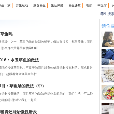
养生一族
养生运动
膳食养生
生活保健
养生课堂
瑜伽
中医馆
养生搜
猜你
吃草鱼吗
是其中之一，草鱼的味道特别的鲜美，做法有很多，都很美味，而且
，那么这么营养的食物孕妇可
美2016：水煮草鱼的做法
可以经常做草鱼吃，不仅美味而且对身体健康是非常有利的。那么日常
我们一起跟着食全食美全集栏
菜谱节目：草鱼汤的做法（中）
来是非常美味的，而且草鱼的做法也是非常简单的，我们生活中可以经
怎样的呢?那就让我们一起跟
能暖胃还能治慢性肝炎