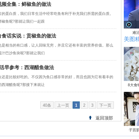
实说视频全集：鲜椒鱼的做法
富的蛋白质，我们日常生活中经常吃鱼有利于补充我们所需的蛋白质。
鲜椒鱼呢?那就让我们一起跟
难
电视台食话实说：贡椒鱼的做法
美图
也是相当的有口感，让人回味无穷，并且它还有丰富的营养价值。那么
茄汁巴沙鱼块呢?那就让我们
tv1生活早参考：西湖醋鱼做法
鱼还是比较好吃的。不仅因为鱼口感非常的好，而且也因为它有着丰的
的西湖醋鱼呢?那接下来就让
8大食
40条
上一页
1
2
3
下一页
返回顶部
子宫