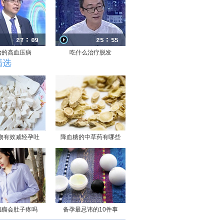
治的高血压病
吃什么治疗脱发
精选
物有效减轻孕吐
降血糖的中草药有哪些
肌瘤会肚子疼吗
备孕最忌讳的10件事