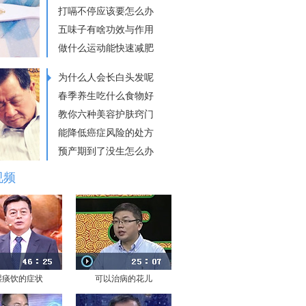
打嗝不停应该要怎么办
五味子有啥功效与作用
做什么运动能快速减肥
为什么人会长白头发呢
春季养生吃什么食物好
教你六种美容护肤窍门
能降低癌症风险的处方
预产期到了没生怎么办
视频
湿痰饮的症状
可以治病的花儿