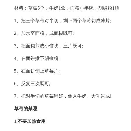
材料：草莓5个，牛奶1盒，面粉小半碗，胡椒粉1瓶
1、把三个草莓对半切，剩下两个草莓切成薄片;
2、加水至面粉，成面糊既可;
3、把面糊煎成小饼状，三片既可;
4、在面饼撒下胡椒粉;
5、在面饼铺上草莓片;
6、反复三次既可;
7、把对半切的草莓铺好，倒入牛奶。大功告成!
草莓的禁忌
1.不要加热食用