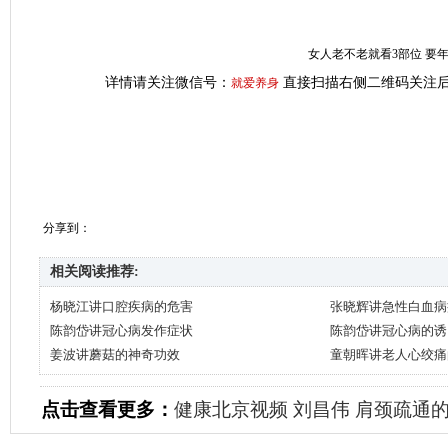
女人老不老就看3部位 要
详情请关注微信号：
直接扫描右侧二维码关注后
就爱养身
分享到：
相关阅读推荐:
杨晓江讲口腔疾病的危害
张晓辉讲急性白血病
陈韵岱讲冠心病发作症状
陈韵岱讲冠心病的诱
姜波讲蘑菇的神奇功效
童朝晖讲老人心绞痛
点击查看更多：
健康北京视频
刘昌伟
肩颈疏通