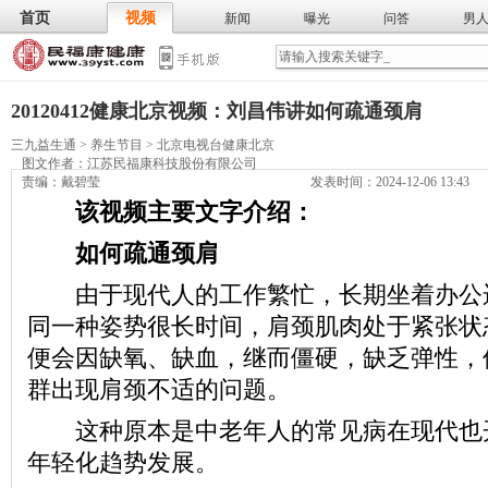
首页
视频
新闻
曝光
问答
男
膳食
保
武术
气功
食谱
营养
20120412健康北京视频：刘昌伟讲如何疏通颈肩
三九益生通
>
养生节目
>
北京电视台健康北京
图文作者：
江苏民福康科技股份有限公司
责编：戴碧莹
发表时间：2024-12-06 13:43
该视频主要文字介绍：
如何疏通颈肩
由于现代人的工作繁忙，长期坐着办公
同一种姿势很长时间，肩颈肌肉处于紧张状
便会因缺氧、缺血，继而僵硬，缺乏弹性，
群出现肩颈不适的问题。
这种原本是中老年人的常见病在现代也
年轻化趋势发展。