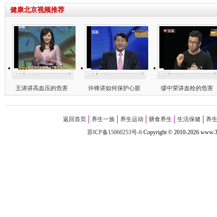
健康北京视频推荐
王涛讲高血压的危害
许锋讲如何保护心脏
缪中荣讲血栓的危害
返回首页
养生一族
养生运动
膳食养生
生活保健
养
苏ICP备15060253号-6
Copyright
©
2010-
2026 w