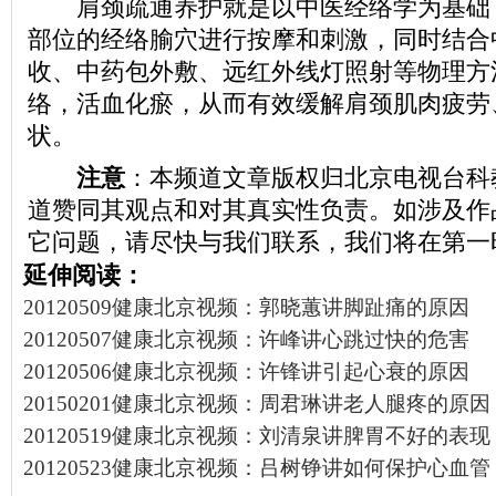
肩颈疏通养护就是以中医经络学为基础
部位的经络腧穴进行按摩和刺激，同时结合
收、中药包外敷、远红外线灯照射等物理方
络，活血化瘀，从而有效缓解肩颈肌肉疲劳
状。
注意
：本频道文章版权归北京电视台科
道赞同其观点和对其真实性负责。如涉及作
它问题，请尽快与我们联系，我们将在第一
延伸阅读：
20120509健康北京视频：郭晓蕙讲脚趾痛的原因
20120507健康北京视频：许峰讲心跳过快的危害
20120506健康北京视频：许锋讲引起心衰的原因
20150201健康北京视频：周君琳讲老人腿疼的原因
20120519健康北京视频：刘清泉讲脾胃不好的表现
20120523健康北京视频：吕树铮讲如何保护心血管