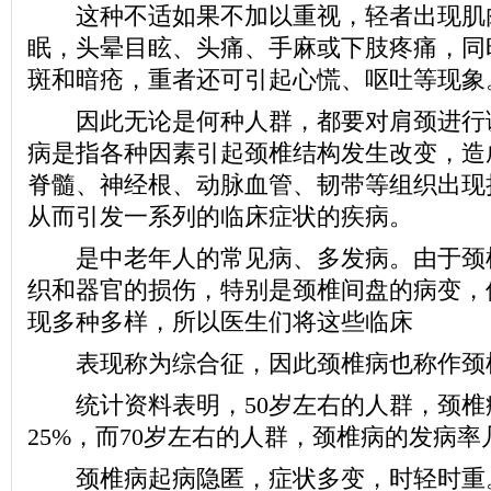
这种不适如果不加以重视，轻者出现肌
眠，头晕目眩、头痛、手麻或下肢疼痛，同
斑和暗疮，重者还可引起心慌、呕吐等现象
因此无论是何种人群，都要对肩颈进行
病是指各种因素引起颈椎结构发生改变，造
脊髓、神经根、动脉血管、韧带等组织出现
从而引发一系列的临床症状的疾病。
是中老年人的常见病、多发病。由于颈
织和器官的损伤，特别是颈椎间盘的病变，
现多种多样，所以医生们将这些临床
表现称为综合征，因此颈椎病也称作颈
统计资料表明，50岁左右的人群，颈椎
25%，而70岁左右的人群，颈椎病的发病率几
颈椎病起病隐匿，症状多变，时轻时重