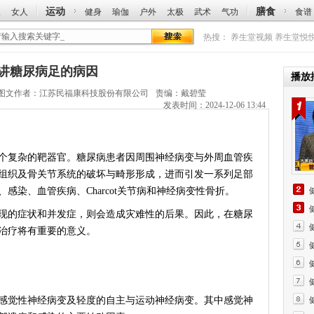
运动
膳食
人
女人
健身
瑜伽
户外
太极
武术
气功
食谱
热搜：
养生堂视频
养生堂悦
涌泉讲糖尿病足的病因
播放
图文作者：
江苏民福康科技股份有限公司
责编：戴碧莹
发表时间：2024-12-06 13:44
复杂的靶器官。糖尿病患者因周围神经病变与外周血管疾
组织及骨关节系统的破坏与畸形形成，进而引发一系列足部
感染、血管疾病、Charcot关节病和神经病变性骨折。
的症状和并发症，则会造成灾难性的后果。因此，在糖尿
治疗将有重要的意义。
觉性神经病变及轻度的自主与运动神经病变。其中感觉神