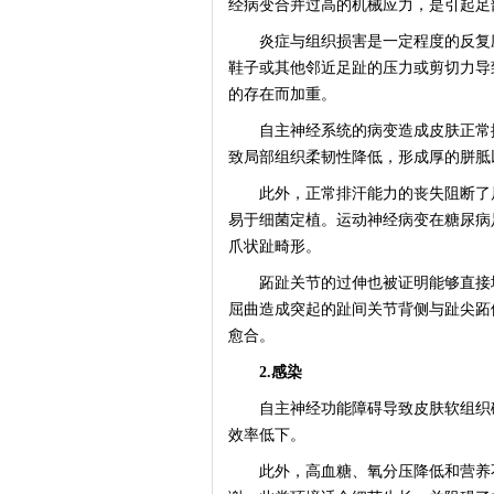
经病变合并过高的机械应力，是引起足
炎症与组织损害是一定程度的反复应
鞋子或其他邻近足趾的压力或剪切力导
的存在而加重。
自主神经系统的病变造成皮肤正常排
致局部组织柔韧性降低，形成厚的胼胝
此外，正常排汗能力的丧失阻断了局
易于细菌定植。运动神经病变在糖尿病
爪状趾畸形。
跖趾关节的过伸也被证明能够直接增
屈曲造成突起的趾间关节背侧与趾尖跖
愈合。
2.感染
自主神经功能障碍导致皮肤软组织破
效率低下。
此外，高血糖、氧分压降低和营养不