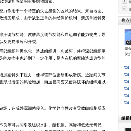
部溃疡和感染的主要始动因素。
力作用于一个特定的失去感觉的区域的结果。来自地面、
致溃疡形成，由于缺乏正常的神经保护机制，溃疡常因骨突
焦点
汗调节功能、皮肤温度调节功能和血运调节能力丧失，导
以及更易破碎和开裂。
李
部组织的再水化，造成组织进一步破坏，使得深部组织更
保
足的发病中也起到了一定作用，足内在肌的挛缩造成典型的
加跖骨头下压力，使得该部位更易形成溃疡。近趾间关节
侧形成溃疡的风险增加，而血管病变又使得破坏的组织难以
坏，造成外源细菌侵入。化学趋向性改变导致白细胞反应
编辑
良等可共同引发组织水肿、酸积聚、高渗和低效无氧代