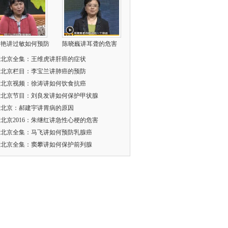
学艳讲过敏如何预防
陈晓巍讲耳聋的危害
康北京全集：王维虎讲肝癌的症状
康北京栏目：李宝兰讲肺癌的预防
康北京视频：徐涛讲如何饮食抗癌
康北京节目：刘良发讲如何保护甲状腺
康北京：郝建宇讲胃病的原因
北京2016：朱继红讲急性心梗的危害
康北京全集：马飞讲如何预防乳腺癌
康北京全集：窦攀讲如何保护前列腺