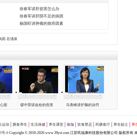
徐春军讲肝损害怎么办
徐春军讲肝阴不足的病因
杨国旺讲肿瘤的致癌因素
病因
谷涌泉
心脏
缪中荣讲血栓的危害
马青峰讲护脑的诀窍
生运动
膳食养生
生活保健
养生课堂
瑜伽
饮食禁忌
药膳食疗
养生贴士
养
3号-6
Copyright
©
2010-
2026 www.39yst.com 江苏民福康科技股份有限公司 版权所