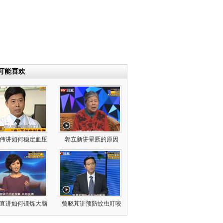
可能喜欢
伟讲如何稳定血压
郭立新讲晕厥的原因
直讲如何锻炼大脑
曾晓芃讲预防蚊虫叮咬