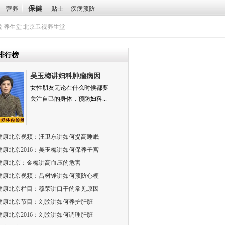
保健
营养
贴士
疾病预防
悦
养生堂
北京卫视养生堂
排行榜
吴玉梅讲妇科肿瘤病因
女性朋友无论在什么时候都要
关注自己的身体，预防妇科...
健康北京视频：汪卫东讲如何提高睡眠
健康北京2016：吴玉梅讲如何保养子宫
健康北京：金梅讲高血压的危害
健康北京视频：吕树铮讲如何预防心梗
健康北京栏目：穆荣讲口干的常见原因
健康北京节目：刘汶讲如何养护肝脏
健康北京2016：刘汶讲如何调理肝脏