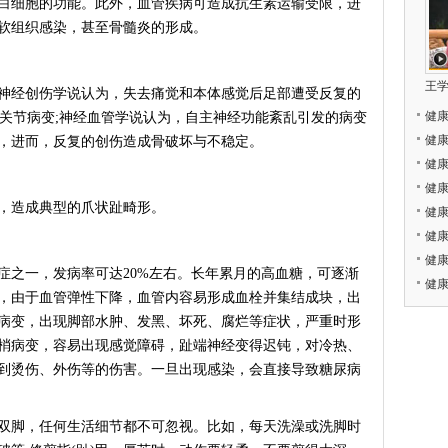
白细胞的功能。此外，血管疾病可造成抗生素运输受限，进
软组织感染，甚至骨髓炎的形成。
王
经创伤学说认为，失去痛觉和本体感觉后足部遭受反复的
健
ot关节病变;神经血管学说认为，自主神经功能紊乱引发的病变
健
，进而，反复的创伤造成骨破坏与不稳定。
健
健
造成典型的爪状趾畸形。
健
健康
健
之一，发病率可达20%左右。长年累月的高血糖，可逐渐
健
，由于血管弹性下降，血管内容易形成血栓并集结成块，出
病变，出现脚部水肿、发黑、坏死、腐烂等症状，严重时形
梢病变，容易出现感觉障碍，趾端神经变得迟钝，对冷热、
到烫伤、外伤等的伤害。一旦出现感染，会直接导致糖尿病
脚，任何生活细节都不可忽视。比如，每天洗澡或洗脚时