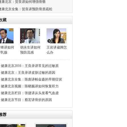
健康北京：贺良讲如何增强骨骼
健康北京全集：贺良讲预防骨质疏松
收藏
金锋讲如何
胡永生讲如何
王岩讲崴脚怎
护乳腺
预防流感
么办
健康北京2016：王良录讲常见的过敏原
健康北京：王良录讲皮肤过敏的原因
健康北京全集：陈彪讲帕金森的早期症状
健康北京视频：陈晓巍讲如何恢复听力
健康北京栏目：张捷讲从头发看气血虚
健康北京节目：蔡宏讲骨折的原因
推荐