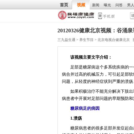
首页
视频
新闻
曝光
问答
男
20120326健康北京视频：谷
三九益生通
>
养生节目
>
北京电视台健康北京
该视频主要文字介绍：
足部是糖尿病这个多系统疾病的一个
病合并过高的机械压力，可引起足部软
问题，从轻度的神经症状到严重的溃疡、
如果积极治疗不能充分解决下肢出现
病患者中开展对足部问题的早期预防和
糖尿病足的病因
1.溃疡
糖尿病患者的很多足部并发症起自感