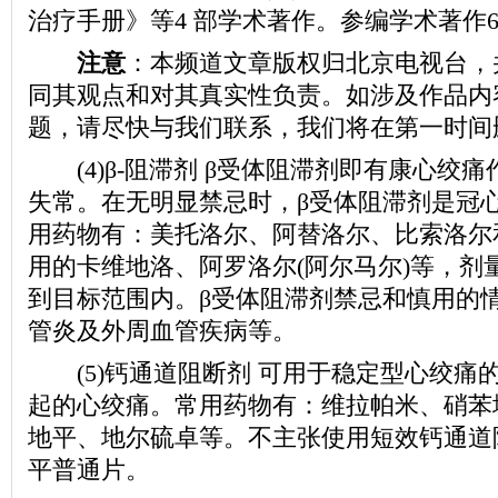
治疗手册》等4 部学术著作。参编学术著作
注意
：本频道文章版权归北京电视台，
同其观点和对其真实性负责。如涉及作品内
题，请尽快与我们联系，我们将在第一时间
(4)β-阻滞剂 β受体阻滞剂即有康心绞
失常。在无明显禁忌时，β受体阻滞剂是冠
用药物有：美托洛尔、阿替洛尔、比索洛尔
用的卡维地洛、阿罗洛尔(阿尔马尔)等，剂
到目标范围内。β受体阻滞剂禁忌和慎用的
管炎及外周血管疾病等。
(5)钙通道阻断剂 可用于稳定型心绞痛
起的心绞痛。常用药物有：维拉帕米、硝苯
地平、地尔硫卓等。不主张使用短效钙通道
平普通片。