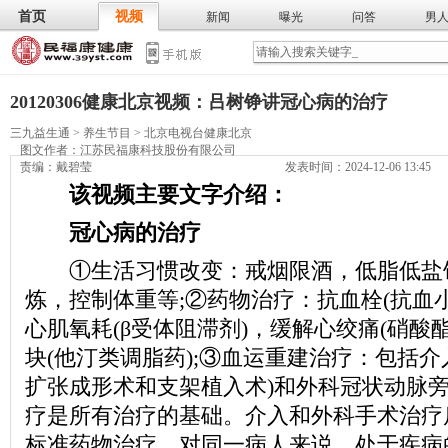
首页
视频
新闻
曝光
问答
男
膳食
保
武术
气功
食谱
营养
20120306健康北京视频：吕树铮讲冠心病的治疗
三九益生通
>
养生节目
>
北京电视台健康北京
图文作者：
江苏民福康科技股份有限公司
责编：戴碧莹
发表时间：2024-12-06 13:45
该视频主要文字介绍：
冠心病的治疗
①生活习惯改变：戒烟限酒，低脂低盐
炼，控制体重等;②药物治疗：抗血栓(抗血
心肌氧耗(β受体阻滞剂)，缓解心绞痛(硝酸
块(他汀类调脂药);③血运重建治疗：包括介
扩张成形术和支架植入术)和外科冠状动脉
疗是所有治疗的基础。介入和外科手术治疗
标准药物治疗。对同一病人来说，处于疾病