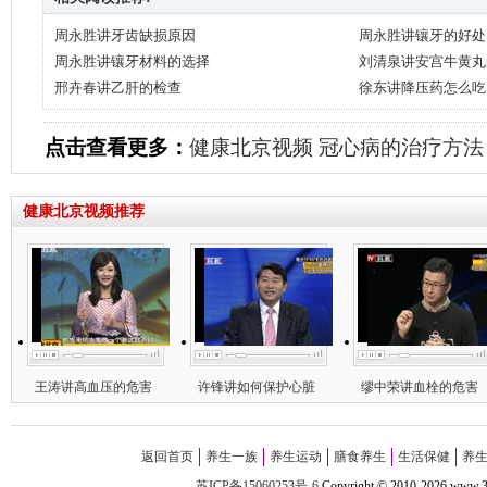
周永胜讲牙齿缺损原因
周永胜讲镶牙的好处
周永胜讲镶牙材料的选择
刘清泉讲安宫牛黄丸
邢卉春讲乙肝的检查
徐东讲降压药怎么吃
点击查看更多：
健康北京视频
冠心病的治疗方法
健康北京视频推荐
王涛讲高血压的危害
许锋讲如何保护心脏
缪中荣讲血栓的危害
返回首页
养生一族
养生运动
膳食养生
生活保健
养
苏ICP备15060253号-6
Copyright
©
2010-
2026 w