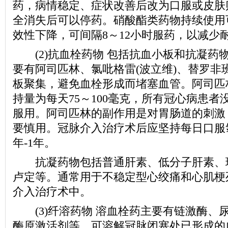
药，病情稳定、症状改善后改为口服或皮肤
全消失后可以停药。硝酸酯类药物持续使用
效性下降，可间隔8～12小时服药，以减少
(2)抗血栓药物 包括抗血小板和抗凝药
要有阿司匹林、氯吡格雷(波立维)、替罗非
板聚集，避免血栓形成而堵塞血管。阿司匹
持量为每天75～100毫克，所有冠心病患
服用。阿司匹林的副作用是对胃肠道的刺激
要慎用。冠脉介入治疗术后应坚持每日口服
年-1年。
抗凝药物包括普通肝素、低分子肝素、
卢定等。通常用于不稳定型心绞痛和心肌梗
介入治疗术中。
(3)纤溶药物 溶血栓药主要有链激酶、
酶原激活剂等，可溶解冠脉闭塞处已形成的