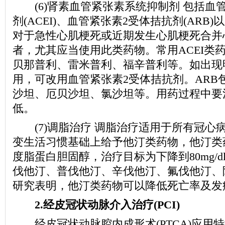
(6)肾素血管紧张素系统抑制剂 包括血
剂(ACEI)、血管紧张素2受体拮抗剂(ARB
对于急性心肌梗死或近期发生心肌梗死合并
者，尤其应当使用此类药物。常用ACEI类
贝那普利、雷米普利、福辛普利等。如出现
用，可改用血管紧张素2受体拮抗剂。ARB
沙坦、厄贝沙坦、氯沙坦等。用药过程中要
低。
(7)调脂治疗 调脂治疗适用于所有冠心
变生活习惯基础上给予他汀类药物，他汀类
度脂蛋白胆固醇，治疗目标为下降到80mg/
伐他汀、普伐他汀、辛伐他汀、氟伐他汀、
研究表明，他汀类药物可以降低死亡率及发
2.经皮冠状动脉介入治疗(PCI)
经皮冠状动脉腔内成形术(PTCA)应用