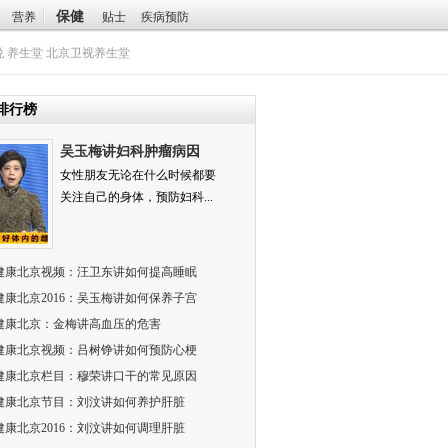
保健
营养
贴士
疾病预防
悦
养生堂
北京卫视养生堂
排行榜
吴玉梅讲妇科肿瘤病因
女性朋友无论在什么时候都要
关注自己的身体，预防妇科...
健康北京视频：汪卫东讲如何提高睡眠
健康北京2016：吴玉梅讲如何保养子宫
健康北京：金梅讲高血压的危害
健康北京视频：吕树铮讲如何预防心梗
健康北京栏目：穆荣讲口干的常见原因
健康北京节目：刘汶讲如何养护肝脏
健康北京2016：刘汶讲如何调理肝脏