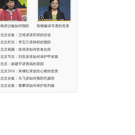
学艳讲过敏如何预防
陈晓巍讲耳聋的危害
康北京全集：王维虎讲肝癌的症状
康北京栏目：李宝兰讲肺癌的预防
康北京视频：徐涛讲如何饮食抗癌
康北京节目：刘良发讲如何保护甲状腺
康北京：郝建宇讲胃病的原因
北京2016：朱继红讲急性心梗的危害
康北京全集：马飞讲如何预防乳腺癌
康北京全集：窦攀讲如何保护前列腺