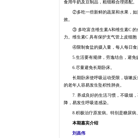
食用牛奶及豆制品，粗细粮合理搭配。
②多吃一些新鲜的蔬菜和水果，如梨
效。
③ 多吃富含维生素A和维生素C 的
力。维生素C 具有保护支气管上皮细
④限制食盐的摄入量，每人每日食盐量
5.生活要有规律，劳逸结合，避免
6.尽量避免长期卧床。
长期卧床使呼吸运动受限，咳嗽反射
的老年人容易发生坠积性肺炎。
7. 养成良好的生活习惯，不吸烟
降，易发生呼吸道感染。
8.积极治疗原发病。特别是糖尿病
本期嘉宾介绍
刘昌伟