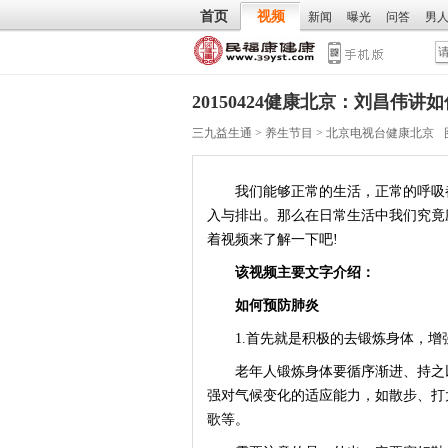
首页
视频
新闻
曝光
问答
男
20150424健康北京：刘昌伟讲
三九益生通
>
养生节目
>
北京电视台健康北京
我们能够正常的生活，正常的呼吸都
入与排出。那么在日常生活中我们究竟
着视频来了解一下吧!
该视频主要文字介绍：
如何预防肺炎
1.首先就是积极的去锻炼身体，增
老年人锻炼身体要循序渐进、持之以
强对气候变化的适应能力，如散步、打
歌等。