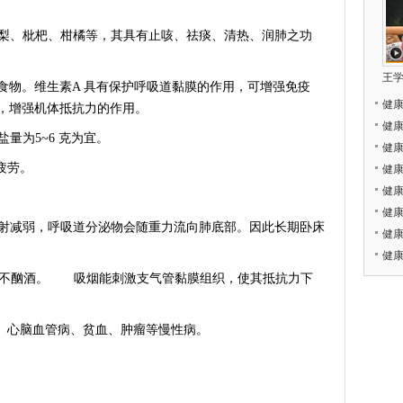
、枇杷、柑橘等，其具有止咳、祛痰、清热、润肺之功
王
食物。维生素A 具有保护呼吸道黏膜的作用，可增强免疫
健
胞，增强机体抵抗力的作用。
健
为5~6 克为宜。
健
疲劳。
健
健
健康
减弱，呼吸道分泌物会随重力流向肺底部。因此长期卧床
健
健
，不酗酒。 吸烟能刺激支气管黏膜组织，使其抵抗力下
、心脑血管病、贫血、肿瘤等慢性病。