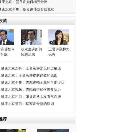
健康北京：贺良讲如何增强骨骼
健康北京全集：贺良讲预防骨质疏松
收藏
金锋讲如何
胡永生讲如何
王岩讲崴脚怎
护乳腺
预防流感
么办
健康北京2016：王良录讲常见的过敏原
健康北京：王良录讲皮肤过敏的原因
健康北京全集：陈彪讲帕金森的早期症状
健康北京视频：陈晓巍讲如何恢复听力
健康北京栏目：张捷讲从头发看气血虚
健康北京节目：蔡宏讲骨折的原因
推荐