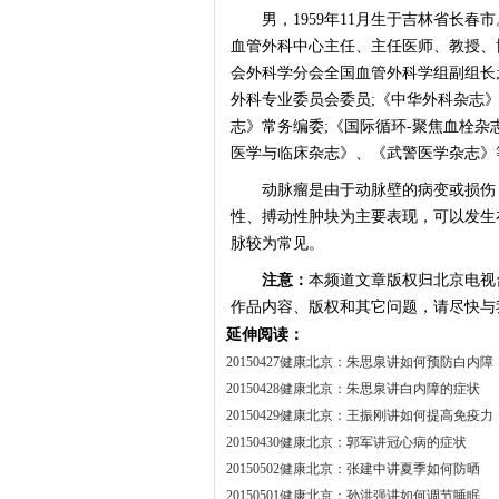
男，1959年11月生于吉林省长春
血管外科中心主任、主任医师、教授、
会外科学分会全国血管外科学组副组长
外科专业委员会委员;《中华外科杂志》
志》常务编委;《国际循环-聚焦血栓杂
医学与临床杂志》、《武警医学杂志》
动脉瘤是由于动脉壁的病变或损伤，
性、搏动性肿块为主要表现，可以发生
脉较为常见。
注意：
本频道文章版权归北京电视
作品内容、版权和其它问题，请尽快与
延伸阅读：
20150427健康北京：朱思泉讲如何预防白内障
20150428健康北京：朱思泉讲白内障的症状
20150429健康北京：王振刚讲如何提高免疫力
20150430健康北京：郭军讲冠心病的症状
20150502健康北京：张建中讲夏季如何防晒
20150501健康北京：孙洪强讲如何调节睡眠