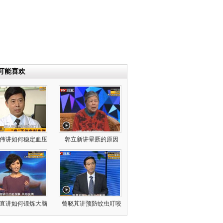
可能喜欢
伟讲如何稳定血压
郭立新讲晕厥的原因
直讲如何锻炼大脑
曾晓芃讲预防蚊虫叮咬