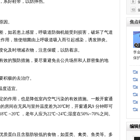
，系好鞋带，以防摔伤。
原因。
焦点
，如若患上感冒，呼吸道防御机能受到损害，破坏了气道
噬作用，致使细菌由上呼吸道吸入而引起感染，诱发肺炎。
化及时增减衣物，注意保暖，以防着凉。
李
保
效的预防措施，要尽量避免去公共场所和人群密集的地
要积极的去治疗。
温度适宜。
的作用，也是降低室内空气污染的有效措施。一般开窗通
米的房间在无风与室外温度差为20℃时，开窗通风9 分钟即可
~20℃ ，老年人应为22℃~24℃;湿度在50%~70%之间。
编辑
质蛋白且含脂肪较低的食物，如蛋类、禽类、鱼类等。多