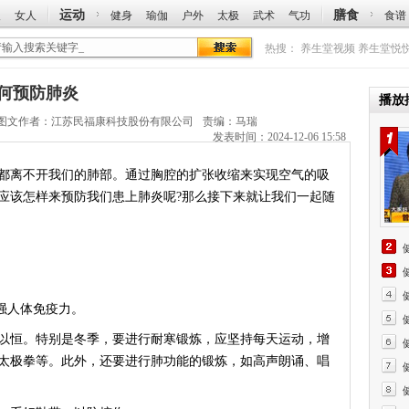
运动
膳食
人
女人
健身
瑜伽
户外
太极
武术
气功
食谱
热搜：
养生堂视频
养生堂悦
如何预防肺炎
播放
图文作者：
江苏民福康科技股份有限公司
责编：马瑞
发表时间：2024-12-06 15:58
离不开我们的肺部。通过胸腔的扩张收缩来实现空气的吸
应该怎样来预防我们患上肺炎呢?那么接下来就让我们一起随
强人体免疫力。
恒。特别是冬季，要进行耐寒锻炼，应坚持每天运动，增
太极拳等。此外，还要进行肺功能的锻炼，如高声朗诵、唱