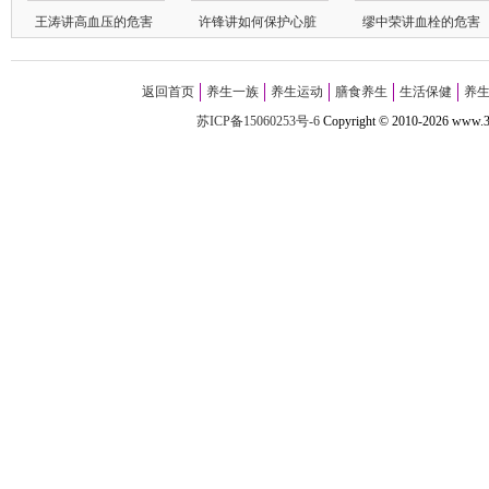
王涛讲高血压的危害
许锋讲如何保护心脏
缪中荣讲血栓的危害
返回首页
养生一族
养生运动
膳食养生
生活保健
养
苏ICP备15060253号-6
Copyright
©
2010-
2026 w