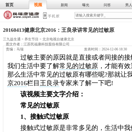
首页
视频
新闻
曝光
问答
男
膳食
保
武术
气功
食谱
营养
20160413健康北京2016：王良录讲常见的过敏原
三九益生通
>
养生节目
>
北京电视台健康北京
图文作者：
江苏民福康科技股份有限公司
责编：马瑞
发表时间：2024-12-06 18:30
过敏主要的原因就是直接或者间接的接
我们生活中要了解
常见的过敏原
，才能有效
那么生活中常见的过敏原有哪些呢?那就让
京2016
栏目
王良录
专家来了解一下吧!
该视频主要文字介绍：
常见的过敏原
1、接触式过敏原
接触式过敏原是非常多见的，生活中我