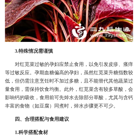
3.特殊情况需谨慎
对红苋菜过敏的孕妇应禁止食用，以免引发皮疹、瘙痒
等过敏反应。孕期血糖偏高的孕妇，虽然红苋菜升糖指数较
低，但仍需注意烹饪时不加过多糖，且不能替代其他蔬菜过
量食用，需保持饮食均衡。此外，红苋菜含有较多草酸，会
影响钙的吸收，食用前可先焯水去除部分草酸，尤其与含钙
丰富的食物（如豆腐）同煮时，焯水步骤更不可少。
四、合理搭配与食用建议
1.科学搭配食材