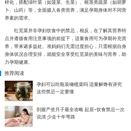
样化，搭配绿叶菜（如菠菜、生菜）、根茎类蔬菜（如胡萝
卜、山药）等，全面摄入各类营养，满足孕期身体对不同营
养素的需求。
红苋菜并非孕妇饮食中的禁忌，相反，在了解其营养特
点并遵循食用注意事项的前提下，适量食用可为孕期补充营
养，带来诸多益处。准妈妈们无需过度担心，只需根据自身
身体状况合理安排，就能安全享受红苋菜的美味与营养，助
力孕期健康。
推荐阅读
孕妇可以吃瓶装橄榄菜吗 适量解馋有讲究
这些禁忌一定要懂
剖腹产坐月子最全攻略 起居+饮食禁忌一次
说清 少走十年弯路