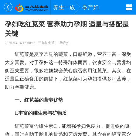
养生一族
孕产妇
孕妇吃红苋菜 营养助力孕期 适量与搭配是
关键
2026-03-16 16:00:48
三九益生通
孕产妇
红苋菜是夏季常见的蔬菜，口感鲜嫩，营养丰富，深受
大众喜爱。对于孕妇这一特殊群体而言，饮食安全与营养均
衡至关重要，很多准妈妈会关心能否食用红苋菜。其实，在
适量且正确食用的前提下，红苋菜可为孕妇提供多种营养，
助力孕期健康。
一、红苋菜的营养优势
1.丰富的维生素与矿物质
红苋菜富含维生素C，能增强孕妇免疫力，促进铁的吸
收，同时有助于胎儿的骨骼和牙齿发育。其含有的钙元素含