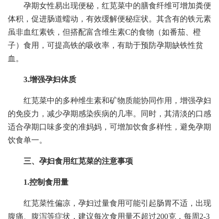
孕期女性易出现便秘，红苋菜中的膳食纤维可增加粪便
体积，促进肠道蠕动，有效缓解便秘症状。其含有的铁元素
虽非血红素铁，但搭配富含维生素C的食物（如番茄、橙
子）食用，可提高铁的吸收率，有助于预防孕期缺铁性贫
血。
3.增强孕妇体质
红苋菜中的多种维生素和矿物质能协同作用，增强孕妇
的免疫力，减少孕期感染疾病的几率。同时，其清淡的口感
适合孕期口味多变的准妈妈，可增加饮食多样性，避免孕期
饮食单一。
三、孕妇食用红苋菜的注意事项
1.控制食用量
红苋菜性偏凉，孕妇过量食用可能引起肠胃不适，出现
腹痛、腹泻等症状，建议每次食用量不超过200克，每周2-3