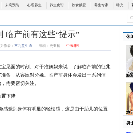
未病预防
心理养生
养生食谱
饮食禁忌
养生专家
曝光
 临产前有这些“提示”
休
文作者：
三九益生通
编辑：
史亚楠
中医养生
宝宝见面的时刻。对于准妈妈来说，了解临产前的征兆
好准备，从容应对分娩。临产前身体会发出一系列信
始，需要密切关注。
位置下降
会感觉到身体有明显的轻松感，这是由于胎儿的位置
男