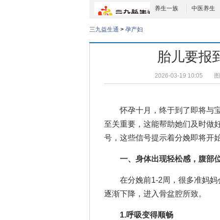
养生一族
中医养生
三九益生通
>
孕产妇
胎儿要报到
2026-03-19 10:05
图
怀孕十月，终于到了即将与
至关重要，这能帮助她们及时做
号，这些信号提示着分娩即将开
一、身体出现轻松感，腹部
在分娩前1-2周，很多准妈妈
逐渐下降，进入骨盆腔所致。
1.呼吸变得顺畅