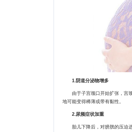
1.阴道分泌物增多
由于子宫颈口开始扩张，宫颈
地可能变得稀薄或带有黏性。
2.尿频症状加重
胎儿下降后，对膀胱的压迫进