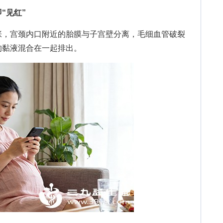
“见红”
，宫颈内口附近的胎膜与子宫壁分离，毛细血管破裂
的黏液混合在一起排出。