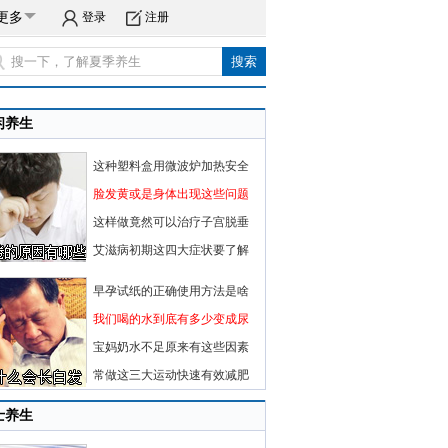
更多
登录
注册
闲养生
这种塑料盒用微波炉加热安全
脸发黄或是身体出现这些问题
这样做竟然可以治疗子宫脱垂
艾滋病初期这四大症状要了解
早孕试纸的正确使用方法是啥
我们喝的水到底有多少变成尿
宝妈奶水不足原来有这些因素
常做这三大运动快速有效减肥
士养生