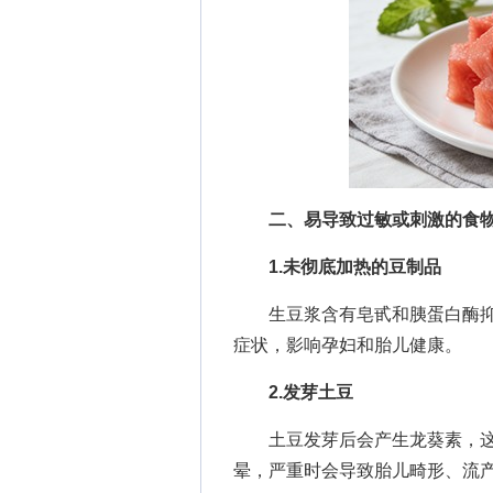
二、易导致过敏或刺激的食
1.未彻底加热的豆制品
生豆浆含有皂甙和胰蛋白酶抑
症状，影响孕妇和胎儿健康。
2.发芽土豆
土豆发芽后会产生龙葵素，这
晕，严重时会导致胎儿畸形、流