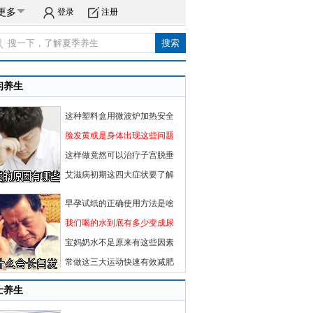
更多
登录
注册
闲养生
这种塑料盒用微波炉加热安全
脸发黄或是身体出现这些问题
这样做竟然可以治疗子宫脱垂
艾滋病初期这四大症状要了解
早孕试纸的正确使用方法是啥
我们喝的水到底有多少变成尿
宝妈奶水不足原来有这些因素
常做这三大运动快速有效减肥
士养生