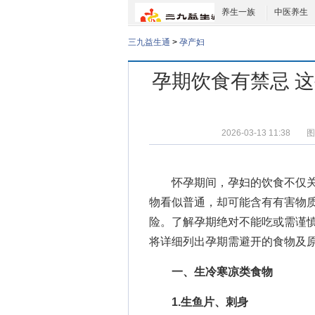
养生一族
中医养生
三九益生通
>
孕产妇
孕期饮食有禁忌 
2026-03-13 11:38
图
怀孕期间，孕妇的饮食不仅
物看似普通，却可能含有有害物
险。了解孕期绝对不能吃或需谨
将详细列出孕期需避开的食物及
一、生冷寒凉类食物
1.生鱼片、刺身