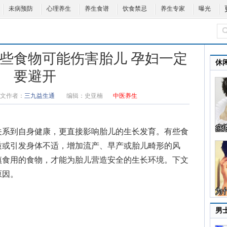
未病预防
心理养生
养生食谱
饮食禁忌
养生专家
曝光
这些食物可能伤害胎儿 孕妇一定
休
要避开
文作者：
三九益生通
编辑：
史亚楠
中医养生
关系到自身健康，更直接影响胎儿的生长发育。有些食
质或引发身体不适，增加流产、早产或胎儿畸形的风
慎食用的食物，才能为胎儿营造安全的生长环境。下文
原因。
男