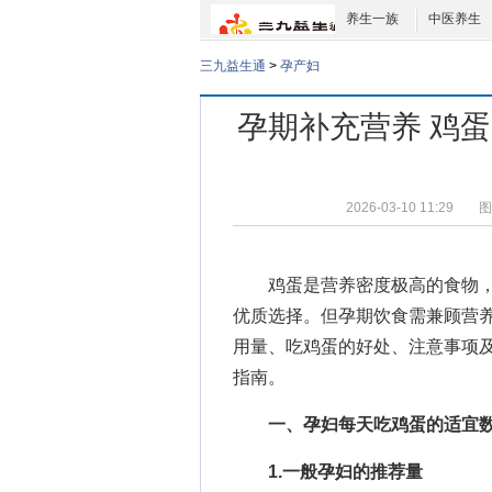
养生一族
中医养生
三九益生通
>
孕产妇
孕期补充营养 鸡
2026-03-10 11:29
图
鸡蛋是营养密度极高的食物
优质选择。但孕期饮食需兼顾营
用量、吃鸡蛋的好处、注意事项
指南。
一、孕妇每天吃鸡蛋的适宜
1.一般孕妇的推荐量