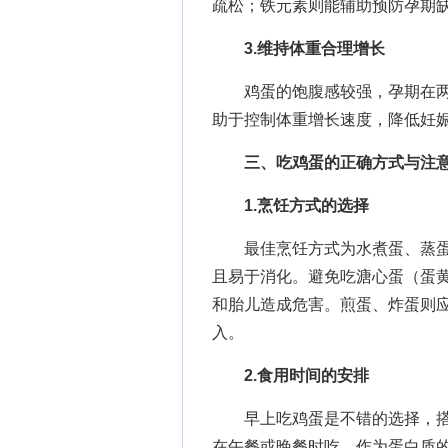
疏松；铁元素则能辅助预防孕期
3.维持体重合理增长
鸡蛋的饱腹感较强，孕期在两餐
助于控制体重增长速度，降低妊
三、吃鸡蛋的正确方式与注
1.烹饪方式的选择
最佳烹饪方式为水煮蛋、蒸蛋
且易于消化。避免吃溏心蛋（蛋
和胎儿造成危害。煎蛋、炸蛋则
入。
2.食用时间的安排
早上吃鸡蛋是不错的选择，搭
在午餐或晚餐时吃，作为蛋白质