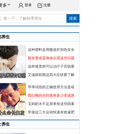
更多
登录
注册
闲养生
这种塑料盒用微波炉加热安全
脸发黄或是身体出现这些问题
这样做竟然可以治疗子宫脱垂
艾滋病初期这四大症状要了解
早孕试纸的正确使用方法是啥
我们喝的水到底有多少变成尿
宝妈奶水不足原来有这些因素
常做这三大运动快速有效减肥
士养生