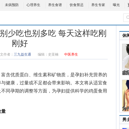
未病预防
心理养生
养生食谱
饮食禁忌
养生专家
曝光
蛋别少吃也别多吃 每天这样吃刚
休
刚好
文作者：
三九益生通
编辑：
史亚楠
中医养生
，富含优质蛋白、维生素和矿物质，是孕妇补充营养的
养与健康，过量或不足都会带来影响。本文将从适宜食
及不同孕期的调整等方面，为孕妇提供科学的鸡蛋食用
数量
男