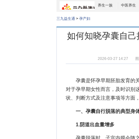
养生一族
中医养生
三九益生通
>
孕产妇
如何知晓孕囊自己
2026-03-27 14:27
图
孕囊是怀孕早期胚胎发育的
对于孕早期女性而言，及时识别
状、判断方式及注意事项等方面
一、孕囊自行脱落的典型身
1.阴道出血量增多
孕囊脱落时，子宫内膜会随之