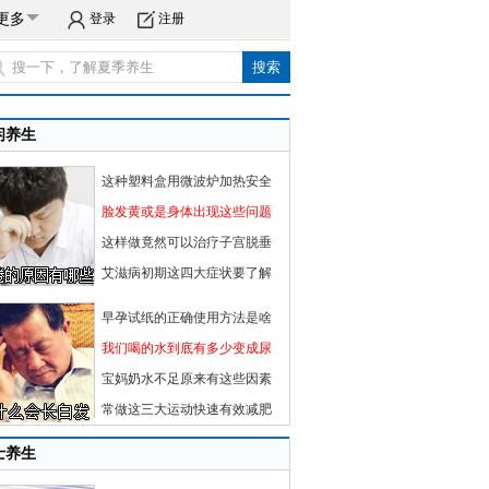
更多
登录
注册
闲养生
这种塑料盒用微波炉加热安全
脸发黄或是身体出现这些问题
这样做竟然可以治疗子宫脱垂
艾滋病初期这四大症状要了解
早孕试纸的正确使用方法是啥
我们喝的水到底有多少变成尿
宝妈奶水不足原来有这些因素
常做这三大运动快速有效减肥
士养生