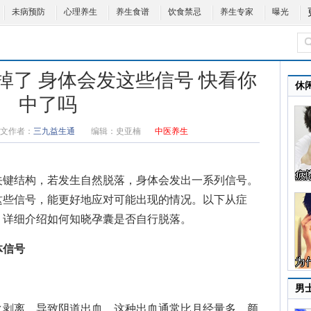
未病预防
心理养生
养生食谱
饮食禁忌
养生专家
曝光
掉了 身体会发这些信号 快看你
休
中了吗
文作者：
三九益生通
编辑：
史亚楠
中医养生
关键结构，若发生自然脱落，身体会发出一系列信号。
这些信号，能更好地应对可能出现的情况。以下从症
，详细介绍如何知晓孕囊是否自行脱落。
体信号
男
剥离，导致阴道出血。这种出血通常比月经量多，颜