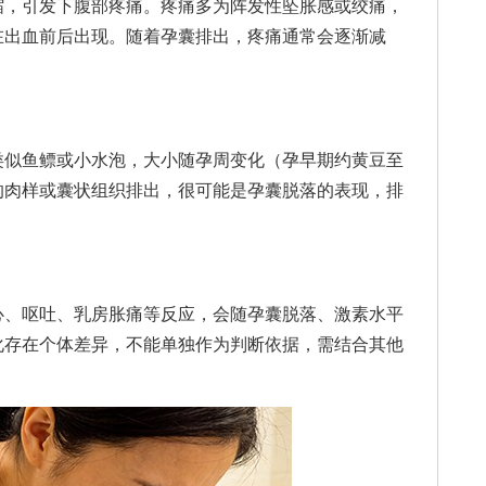
，引发下腹部疼痛。疼痛多为阵发性坠胀感或绞痛，
在出血前后出现。随着孕囊排出，疼痛通常会逐渐减
似鱼鳔或小水泡，大小随孕周变化（孕早期约黄豆至
的肉样或囊状组织排出，很可能是孕囊脱落的表现，排
、呕吐、乳房胀痛等反应，会随孕囊脱落、激素水平
化存在个体差异，不能单独作为判断依据，需结合其他