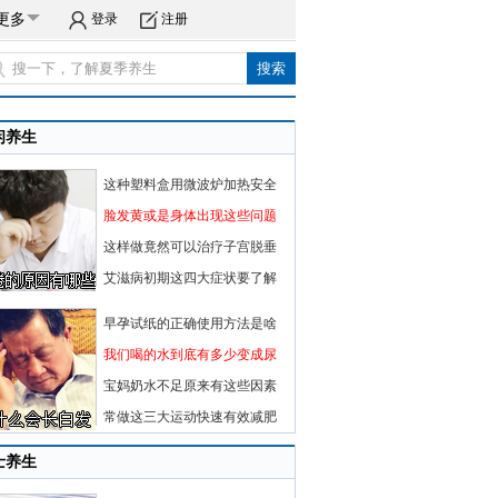
更多
登录
注册
闲养生
这种塑料盒用微波炉加热安全
脸发黄或是身体出现这些问题
这样做竟然可以治疗子宫脱垂
艾滋病初期这四大症状要了解
早孕试纸的正确使用方法是啥
我们喝的水到底有多少变成尿
宝妈奶水不足原来有这些因素
常做这三大运动快速有效减肥
士养生