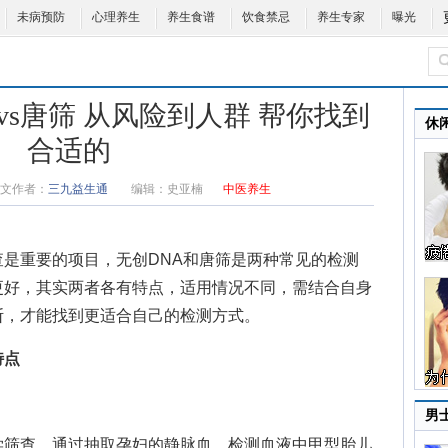
未病预防
心理养生
养生食谱
饮食禁忌
养生专家
曝光
vs唐筛 从风险到人群 帮你找到
休
合适的
文作者：
三九益生通
编辑：
史亚楠
中医养生
是重要的项目，无创DNA和唐筛是两种常见的检测
更好，其实两者各有特点，适用情况不同，需结合自身
断，才能找到更适合自己的检测方式。
特点
男
筛查，通过抽取孕妇的静脉血，检测血液中甲型胎儿