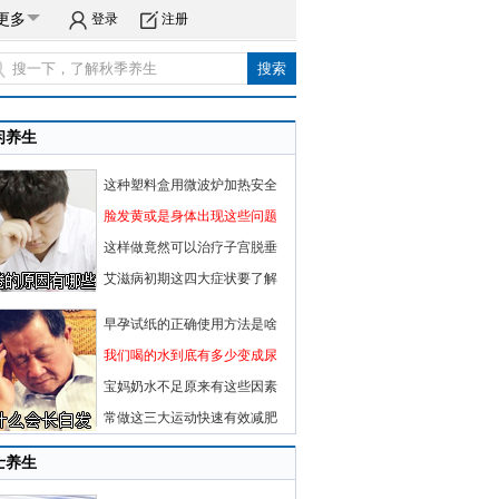
更多
登录
注册
闲养生
这种塑料盒用微波炉加热安全
脸发黄或是身体出现这些问题
这样做竟然可以治疗子宫脱垂
艾滋病初期这四大症状要了解
早孕试纸的正确使用方法是啥
我们喝的水到底有多少变成尿
宝妈奶水不足原来有这些因素
常做这三大运动快速有效减肥
士养生