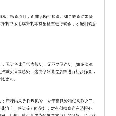
属于筛查项目，而非诊断性检查。如果筛查结果提
水穿刺或绒毛膜穿刺等有创检查进行确诊，才能明确胎
，无染色体异常家族史，无不良孕产史（如多次流
无严重疾病或感染。这类孕妇通过唐筛进行初步筛查，
价比更高。
；唐筛结果为临界风险（介于高风险和低风险之间）
先兆流产、感染等）的孕妇；对有创检查存在恐惧心
孕妇。此外，曾生育过染色体异常患儿的孕妇，也可优