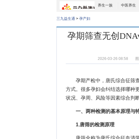
养生一族
中医养生
三九益生通
>
孕产妇
孕期筛查无创DNA
2026-03-26 08:58
图
孕期产检中，唐氏综合征筛查
方式。很多孕妇会纠结选择哪种
状况、孕周、风险等因素综合判
一、两种检测的基本原理与
1.唐筛的检测原理
唐筛全称为唐氏综合征血清学