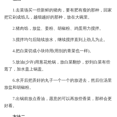
1.去菜场买一些新鲜的猪肉，要有肥有瘦的那种，回家
把它剁成馅儿，越细越好的那种，放在大碗里。
2.猪肉馅，放盐、姜粉、胡椒粉、鸡蛋用力搅拌。
3.搅拌均匀后陆续放水，继续搅拌直到上劲儿为止。
4.把白菜切成小块待用(用别的青菜也一样)。
5.放油(少许)用葱花炝锅，放白菜翻炒，炒到白菜有些
蔫了，加水盖上锅盖。
6.水开后把弄好的丸子一个一个的放进去，然后往汤里
放盐和胡椒粉。
7.出锅前放点香油，愿意的可以再放些香菜，那样会更
好看。
方法二