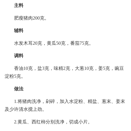
主料
肥瘦猪肉200克。
辅料
水发木耳20克，黄瓜50克，番茄75克。
调料
香油10克，盐3克，味精2克，大葱10克，姜5克，豌豆
淀粉5克。
做法
1.将猪肉洗净，剁碎，加入水淀粉、精盐、葱末、姜末
及少许清水搅上劲。
2.黄瓜、西红柿分别洗净，切成小片。