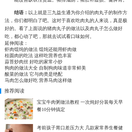
结语：
以上就是三九益生通为你介绍的肉丸子的制作方
法，你们都明白了吧。这对于喜欢吃肉丸的人来说，真是极
好的。看了上面说的
猪肉丸子的做法以及
肉丸子怎么做好
吃
，都心动了吧，那就去试试看口味如何。
延伸阅读：
虾肉馄饨的做法 馄饨还能用虾肉做
桂圆肉的吃法 这样吃营养也丰富
蒜苔炒肉丝 好吃的家常小炒
狗肉的做法大全 自制狗肉味道非常鲜美
酸菜的做法 它与肉类是绝配
马肉怎么做好吃 营养马肉这样做
推荐阅读
宝宝牛肉粥做法教程 一次炖好分装每天早
餐10分钟搞定
考前孩子胃口差压力大 几款家常养生餐健