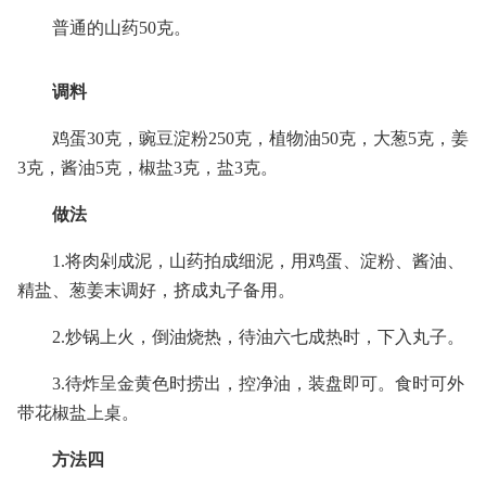
普通的山药50克。
调料
鸡蛋30克，豌豆淀粉250克，植物油50克，大葱5克，姜
3克，酱油5克，椒盐3克，盐3克。
做法
1.将肉剁成泥，山药拍成细泥，用鸡蛋、淀粉、酱油、
精盐、葱姜末调好，挤成丸子备用。
2.炒锅上火，倒油烧热，待油六七成热时，下入丸子。
3.待炸呈金黄色时捞出，控净油，装盘即可。食时可外
带花椒盐上桌。
方法四