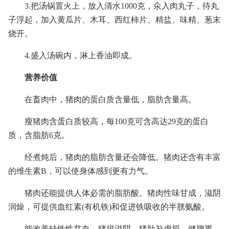
3.把汤锅置火上，放入清水1000克，氽入肉丸子，待丸
子浮起，加入黄瓜片、木耳、西红柿片、精盐、味精、葱末
烧开。
4.盛入汤碗内，淋上香油即成。
营养价值
在畜肉中，猪肉的蛋白质含量低，脂肪含量高。
瘦猪肉含蛋白质较高，每100克可含高达29克的蛋白
质，含脂肪6克。
经煮炖后，猪肉的脂肪含量还会降低。猪肉还含有丰富
的维生素B，可以使身体感到更有力气。
猪肉还能提供人体必需的脂肪酸。猪肉性味甘成，滋阴
润燥，可提供血红素(有机铁)和促进铁吸收的半胱氨酸。
能改善缺铁性贫血。猪排滋阴，猪肚补虚损、健脾胃。