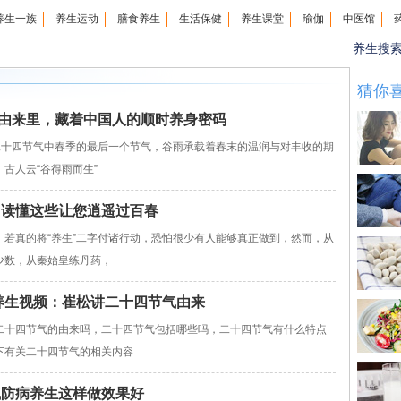
养生一族
养生运动
膳食养生
生活保健
养生课堂
瑜伽
中医馆
养生搜
猜你
由来里，藏着中国人的顺时养身密码
十四节气中春季的最后一个节气，谷雨承载着春末的温润与对丰收的期
古人云“谷得雨而生”
 读懂这些让您逍遥过百春
若真的将“养生”二字付诸行动，恐怕很少有人能够真正做到，然而，从
少数，从秦始皇练丹药，
医话养生视频：崔松讲二十四节气由来
十四节气的由来吗，二十四节气包括哪些吗，二十四节气有什么特点
下有关二十四节气的相关内容
气防病养生这样做效果好