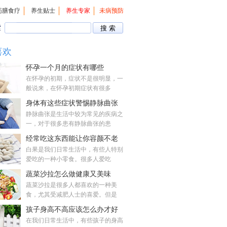
药膳食疗
养生贴士
养生专家
未病预防
索
喜欢
怀孕一个月的症状有哪些
在怀孕的初期，症状不是很明显，一
般说来，在怀孕初期症状有很多
身体有这些症状警惕静脉曲张
静脉曲张是生活中较为常见的疾病之
一，对于很多患有静脉曲张的患
经常吃这东西能让你容颜不老
白果是我们日常生活中，有些人特别
爱吃的一种小零食。很多人爱吃
蔬菜沙拉怎么做健康又美味
蔬菜沙拉是很多人都喜欢的一种美
食，尤其受减肥人士的喜爱。但是
孩子身高不高应该怎么办才好
在我们日常生活中，有些孩子的身高