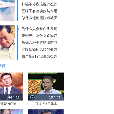
打嗝不停应该要怎么办
五味子有啥功效与作用
做什么运动能快速减肥
为什么人会长白头发呢
春季养生吃什么食物好
教你六种美容护肤窍门
能降低癌症风险的处方
预产期到了没生怎么办
视频
湿痰饮的症状
可以治病的花儿