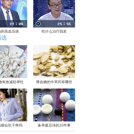
治的高血压病
吃什么治疗脱发
精选
物有效减轻孕吐
降血糖的中草药有哪些
肌瘤会肚子疼吗
备孕最忌讳的10件事