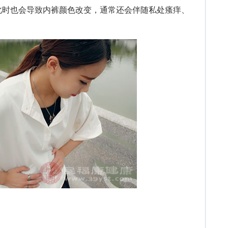
此时也会导致内裤颜色改变，通常还会伴随私处瘙痒、