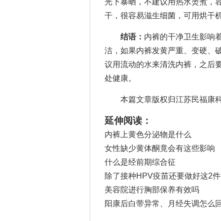
光下暴晒，不建议用热水烫煮，
干，很容易滋生细菌，可用烘干
结语：
内裤的干净卫生影响
洁，如果内裤发黄严重、变硬、
议用流动的水来清洗内裤，之后
处健康。
本篇文章版权归江苏民福康科
延伸阅读：
内裤上黄色分泌物是什么
女性缺少黄体酮竟会有这些影响
什么是经前期综合征
除了接种HPV疫苗还要做好这2
美容院进行胸部保养有效吗
阳康后白带异常、月经失调怎么