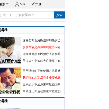
更多
登录
注册
闲养生
这种塑料盒用微波炉加热安全
脸发黄或是身体出现这些问题
这样做竟然可以治疗子宫脱垂
艾滋病初期这四大症状要了解
早孕试纸的正确使用方法是啥
我们喝的水到底有多少变成尿
宝妈奶水不足原来有这些因素
常做这三大运动快速有效减肥
士养生