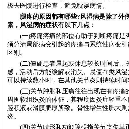
极去医院进行检查，避免耽误病情。
腿疼的原因都有哪些?风湿病是除了外
素，风湿病的症状有以下几点：
(一)疼痛疼痛的部位有助于判断疼痛是
须分清局部病变引起的疼痛与系统性病变引
区别。
(二)僵硬患者晨起或休息较长时间后，
感，活动后方能缓解或消失。晨僵在类风湿
可以持续数小时，在其他关节炎则持续时间
(三)关节肿胀和压痛往往出现在有疼痛
周围软组织炎的体征，其程度因炎症轻重不
腔积液或滑膜肥厚所致。骨性增生性肥大则
炎。
(四)关节畸形和功能障碍指关节丧失其