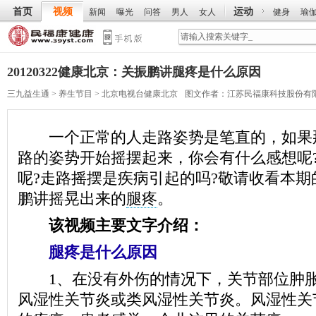
首页
视频
运动
新闻
曝光
问答
男人
女人
健身
瑜
20120322健康北京：关振鹏讲腿疼是什么原因
三九益生通
>
养生节目
>
北京电视台健康北京
图文作者：
江苏民福康科技股份有
一个正常的人走路姿势是笔直的，如果
路的姿势开始摇摆起来，你会有什么感想呢
呢?走路摇摆是疾病引起的吗?敬请收看本期
鹏讲摇晃出来的
腿疼
。
该视频主要文字介绍：
腿疼是什么原因
1、在没有外伤的情况下，关节部位肿胀
风湿性关节炎或类风湿性关节炎。风湿性关