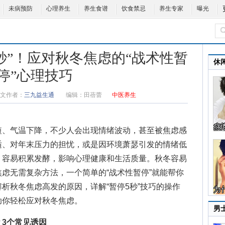
未病预防
心理养生
养生食谱
饮食禁忌
养生专家
曝光
秒”！应对秋冬焦虑的“战术性暂
休
停”心理技巧
文作者：
三九益生通
编辑：
田蓓蕾
中医养生
、气温下降，不少人会出现情绪波动，甚至被焦虑感
适、对年末压力的担忧，或是因环境萧瑟引发的情绪低
，容易积累发酵，影响心理健康和生活质量。
秋冬容易
虑无需复杂方法，一个简单的“战术性暂停”就能帮你
析秋冬焦虑高发的原因，详解“暂停5秒”技巧的操作
助你轻松应对秋冬焦虑。
男
3个常见诱因