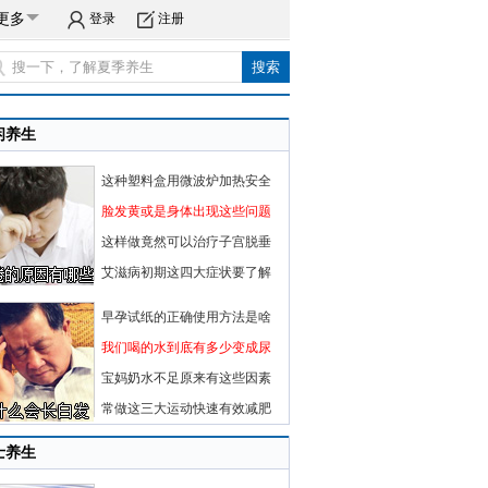
更多
登录
注册
闲养生
这种塑料盒用微波炉加热安全
脸发黄或是身体出现这些问题
这样做竟然可以治疗子宫脱垂
艾滋病初期这四大症状要了解
早孕试纸的正确使用方法是啥
我们喝的水到底有多少变成尿
宝妈奶水不足原来有这些因素
常做这三大运动快速有效减肥
士养生