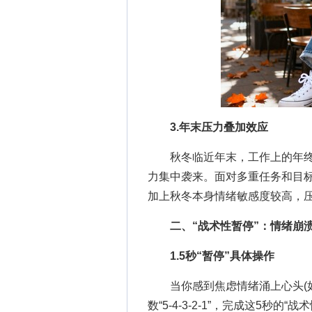
3.年末压力叠加效应
秋冬临近年末，工作上的年终
力集中袭来。面对多重任务和目标
加上秋冬本身情绪敏感度较高，
二、“战术性暂停”：情绪崩
1.5秒“暂停”具体操作
当你感到焦虑情绪涌上心头(如
数“5-4-3-2-1”，完成这5