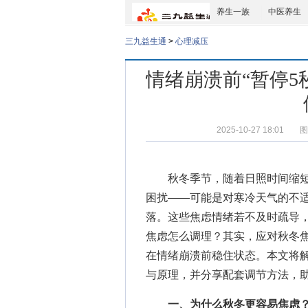
养生一族
中医养生
三九益生通
>
心理减压
情绪崩溃前“暂停5
2025-10-27 18:01
图
秋冬季节，随着日照时间缩短
困扰——可能是对寒冷天气的不
落。这些焦虑情绪若不及时疏导
焦虑怎么调理
？其实，应对秋冬焦
在情绪崩溃前稳住状态。本文将解
与原理，并分享配套调节方法，
一、为什么秋冬更容易焦虑？