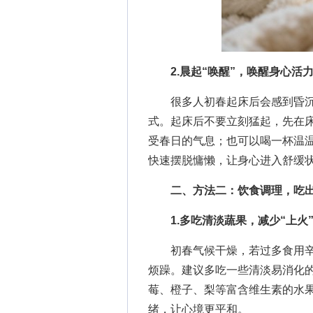
2.晨起“唤醒”，唤醒身心活
很多人初春起床后会感到昏沉
式。起床后不要立刻猛起，先在
受春日的气息；也可以喝一杯温
快速摆脱慵懒，让身心进入舒缓
二、方法二：饮食调理，吃
1.多吃清淡蔬果，减少“上火
初春气候干燥，若过多食用辛辣
烦躁。建议多吃一些清淡易消化
莓、橙子、梨等富含维生素的水
绪，让心境更平和。