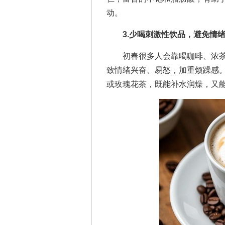
动。
3.少喝刺激性饮品，避免情
初春很多人会靠喝咖啡、浓茶
致情绪兴奋、易怒，加重烦躁感
或玫瑰花茶，既能补水润燥，又