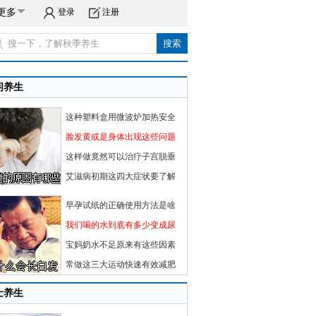
更多
登录
注册
闲养生
这种塑料盒用微波炉加热安全
脸发黄或是身体出现这些问题
这样做竟然可以治疗子宫脱垂
艾滋病初期这四大症状要了解
早孕试纸的正确使用方法是啥
我们喝的水到底有多少变成尿
宝妈奶水不足原来有这些因素
常做这三大运动快速有效减肥
士养生