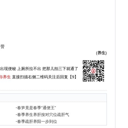
赞誉
(
养生
)
出现便秘 上厕所拉不出 把那儿拍三下就通了
你养生
直接扫描右侧二维码关注后回复【9】
·
春笋竟是春季“通便王”
·
春季养生养肝按对穴位疏肝气
·
春季疏肝养阳一步到位