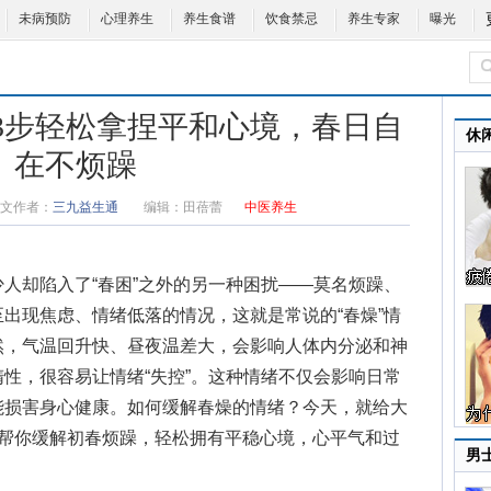
未病预防
心理养生
养生食谱
饮食禁忌
养生专家
曝光
！3步轻松拿捏平和心境，春日自
休
在不烦躁
文作者：
三九益生通
编辑：
田蓓蕾
中医养生
却陷入了“春困”之外的另一种困扰——莫名烦躁、
出现焦虑、情绪低落的情况，这就是常说的“春燥”情
然，气温回升快、昼夜温差大，会影响人体内分泌和神
性，很容易让情绪“失控”。这种情绪不仅会影响日常
能损害身心健康。
如何缓解春燥的情绪
？今天，就给大
，帮你缓解初春烦躁，轻松拥有平稳心境，心平气和过
男