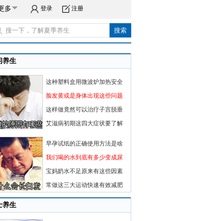
更多
登录
注册
闲养生
这种塑料盒用微波炉加热安全
脸发黄或是身体出现这些问题
这样做竟然可以治疗子宫脱垂
艾滋病初期这四大症状要了解
早孕试纸的正确使用方法是啥
我们喝的水到底有多少变成尿
宝妈奶水不足原来有这些因素
常做这三大运动快速有效减肥
士养生