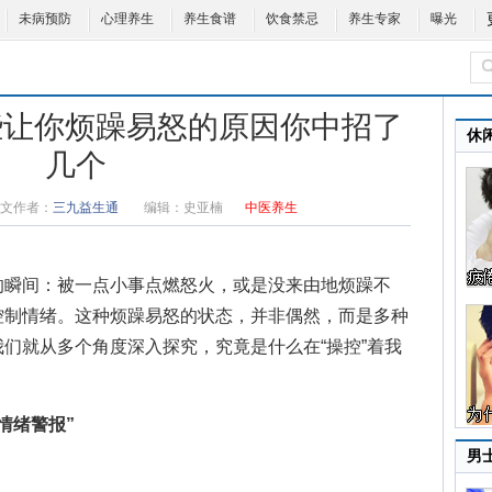
未病预防
心理养生
养生食谱
饮食禁忌
养生专家
曝光
些让你烦躁易怒的原因你中招了
休
几个
文作者：
三九益生通
编辑：
史亚楠
中医养生
的瞬间：被一点小事点燃怒火，或是没来由地烦躁不
控制情绪。这种烦躁易怒的状态，并非偶然，而是多种
们就从多个角度深入探究，究竟是什么在“操控”着我
情绪警报”
男