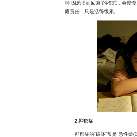
种“因恐惧而回避”的模式，会慢
庭责任，只是活得很累。
2.抑郁症
抑郁症的“破坏”常是“急性瘫痪