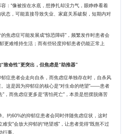
容：“像被按在水底，想挣扎却没力气，眼睁睁看着
”的状态，可能直接导致失业、家庭关系破裂，短期内对
焦虑症可能发展成“惊恐障碍”，频繁发作时患者会
抑郁更难维持生活；而有些轻度抑郁患者仍能正常上
“致命性”更突出，但焦虑是“助推器”
郁症患者会走向自杀，而焦虑症单独存在时，自杀风
。这是因为抑郁症的核心是“对生命的绝望”——患者
去”，而焦虑症更多是“害怕死亡”，本质是想摆脱痛苦
。约60%的抑郁症患者会同时伴随焦虑症状，这时
难安”会放大抑郁的“绝望感”，让患者觉得“既熬不过
动行事。