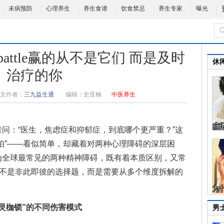
未病预防
心理养生
养生食谱
饮食禁忌
养生专家
曝光
ttle赢的从不是它们 而是及时
休
治疗的你
文作者：
三九益生通
编辑：
史亚楠
中医养生
问：“医生，焦虑症和抑郁症，到底哪个更严重？”这
怕”——看似简单，却藏着对两种心理障碍的深层困
为全球最常见的两种精神障碍，既有着本质区别，又常
来不是非此即彼的选择题，而是需要从多个维度拆解的
灵枷锁”的不同伤害模式
男