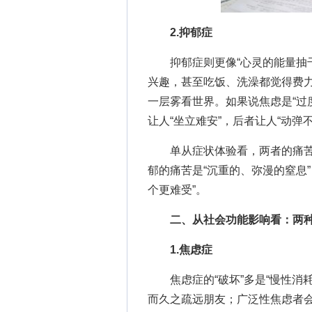
2.抑郁症
抑郁症则更像“心灵的能量抽干
兴趣，甚至吃饭、洗澡都觉得费力
一层雾看世界。如果说焦虑是“过
让人“坐立难安”，后者让人“动弹不
单从症状体验看，两者的痛苦形
郁的痛苦是“沉重的、弥漫的窒息”
个更难受”。
二、从社会功能影响看：两种
1.焦虑症
焦虑症的“破坏”多是“慢性消耗
而久之疏远朋友；广泛性焦虑者