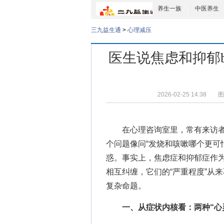
养生一族
中医养生
三九益生通
>
心理减压
医生说焦虑和抑郁ba
2026-02-25 14:38
图
在心理咨询室里，常有来访者
个问题像问“发烧和咳嗽哪个更可
惑。事实上，焦虑症和抑郁症作
相互纠缠，它们的“严重程度”从
复杂命题。
一、从症状内核看：两种“心