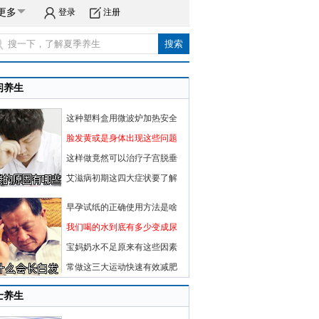
更多
登录
注册
闲养生
这种塑料盒用微波炉加热安全
脸发黄或是身体出现这些问题
这样做竟然可以治疗子宫脱垂
艾滋病初期这四大症状要了解
早孕试纸的正确使用方法是啥
我们喝的水到底有多少变成尿
宝妈奶水不足原来有这些因素
常做这三大运动快速有效减肥
士养生