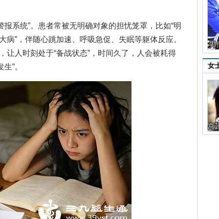
报系统”。患者常被无明确对象的担忧笼罩，比如“明
是大病”，伴随心跳加速、呼吸急促、失眠等躯体反应。
钟，让人时刻处于“备战状态”，时间久了，人会被耗得
女
发生”。