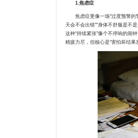
1.焦虑症
焦虑症更像一场“过度预警的警
天会不会出错”“身体不舒服是不
这种“持续紧张”像个不停响的闹
精疲力尽，但核心是“害怕坏结果