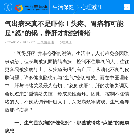
生活保健
心理减压
气出病来真不是吓你！头疼、胃痛都可能
是“怒”的锅，养肝才能控情绪
2025-07-17 18:22:07
三九益生通
心理减压
“气得肝疼”并非夸张的说法。生活中，人们难免会因琐
事动怒，但长期被负面情绪裹挟、控制不住脾气的人，往往
更容易被疾病盯上。从头痛失眠到高血压，从消化不良到皮
肤问题，许多健康隐患都与“生气”密切相关。而在中医理论
中，肝与情绪关系最为密切，“怒则伤肝”，肝的功能失调又
会反过来加重情绪失控，形成恶性循环。因此，控制不住情
绪的人，不妨从调养肝脏入手，为健康筑牢防线。生气会导
致哪些疾病？
一、生气是疾病的“催化剂”：那些被情绪“点燃”的健康
隐患