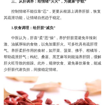
三、从肝调养：给情绪“灭火”，为健康“护航”
控制情绪不能仅靠“忍”，更要从根源上调养肝脏，恢复
其疏泄功能，让情绪自然趋于稳定。
1.饮食调理：给肝脏“减负”
中医认为，肝喜“柔”恶“燥”，养护肝脏需避免辛辣刺
激、油腻厚味的食物，以免加重肝火。可多吃具有疏肝理
气、养肝柔肝作用的食材，如芹菜、菠菜、佛手、柑橘等，
帮助疏泄肝气；枸杞、桑葚、黑芝麻等则能滋养肝阴，缓解
肝火旺导致的烦躁。此外，规律饮食、避免暴饮暴食，能减
少肝脏代谢负担，间接稳定情绪。