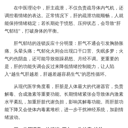
在中医理论中，肝主疏泄，不仅负责疏导体内气机，还
调控着情绪的表达。正常情况下，肝的疏泄功能顺畅，人就
能保持情绪稳定；若长期处于愤怒、压抑状态，会导致“肝
气郁结”，打破身体的平衡。
肝气郁结的连锁反应十分明显：肝气不通会引发胸胁胀
痛、头晕头痛；气郁化火则会出现口干口苦、失眠多梦；火
气灼伤阴血，还可能导致烦躁易怒、月经不调。更重要的
是，肝的功能失调会反过来降低情绪控制能力，让人陷
入“越生气肝越差，肝越差越容易生气”的恶性循环。
从现代医学角度看，肝脏是人体最大的代谢器官，负责
解毒、合成激素等重要功能。长期情绪紧张会导致体内激素
水平紊乱，加重肝脏代谢负担，影响其解毒功能。而肝脏功
能下降又会使体内毒素堆积，进一步干扰神经系统，加剧情
绪波动。