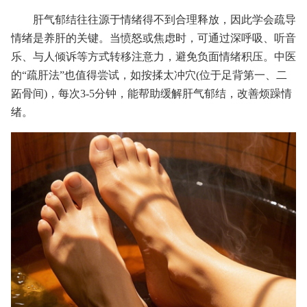
肝气郁结往往源于情绪得不到合理释放，因此学会疏导
情绪是养肝的关键。当愤怒或焦虑时，可通过深呼吸、听音
乐、与人倾诉等方式转移注意力，避免负面情绪积压。中医
的“疏肝法”也值得尝试，如按揉太冲穴(位于足背第一、二
跖骨间)，每次3-5分钟，能帮助缓解肝气郁结，改善烦躁情
绪。