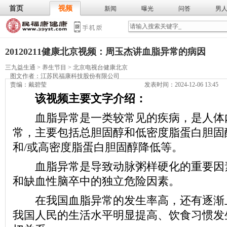
首页
视频
新闻
曝光
问答
男
膳食
保
武术
气功
食谱
营养
20120211健康北京视频：周玉杰讲血脂异常的病因
三九益生通
>
养生节目
>
北京电视台健康北京
图文作者：
江苏民福康科技股份有限公司
责编：戴碧莹
发表时间：2024-12-06 13:45
该视频主要文字介绍：
血脂异常是一类较常见的疾病，是人体
常，主要包括总胆固醇和低密度脂蛋白胆固
和/或高密度脂蛋白胆固醇降低等。
血脂异常是导致动脉粥样硬化的重要因
和缺血性脑卒中的独立危险因素。
在我国血脂异常的发生率高，还有逐渐
我国人民的生活水平明显提高、饮食习惯发