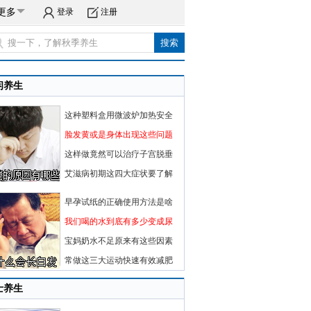
更多
登录
注册
闲养生
这种塑料盒用微波炉加热安全
脸发黄或是身体出现这些问题
这样做竟然可以治疗子宫脱垂
艾滋病初期这四大症状要了解
早孕试纸的正确使用方法是啥
我们喝的水到底有多少变成尿
宝妈奶水不足原来有这些因素
常做这三大运动快速有效减肥
士养生