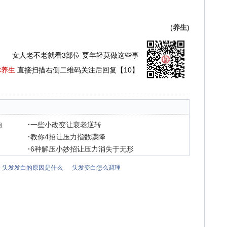
(
养生
)
女人老不老就看3部位 要年轻莫做这些事
你养生
直接扫描右侧二维码关注后回复【10】
响
·
一些小改变让衰老逆转
·
教你4招让压力指数骤降
·
6种解压小妙招让压力消失于无形
头发发白的原因是什么
头发变白怎么调理