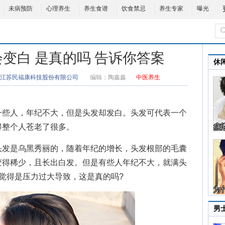
未病预防
心理养生
养生食谱
饮食禁忌
养生专家
曝光
变白 是真的吗 告诉你答案
休
江苏民福康科技股份有限公司
编辑：
陶鑫鑫
中医养生
些人，年纪不大，但是头发却发白。头发可代表一个
得整个人苍老了很多。
发是乌黑秀丽的，随着年纪的增长，头发根部的毛囊
变得稀少，且长出白发。但是有些人年纪不大，就满头
觉得是压力过大导致，这是真的吗?
男