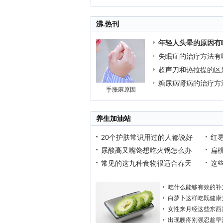
沸.热刊
年轻人头晕的原因有
失眠症的治疗方法有
超声刀和热拉提的区
糖尿病肾病的治疗方
手胀麻原因
养生加油站
20个护肤常识用过的人都说好
红
尿酸高又嘴馋想吃火锅怎么办
扁
常见的这九种食物很适合春天
这
吃什么能够有效的补
白萝卜这样吃既健康
女性来月经这些东西
出现腰疼别强忍趁早