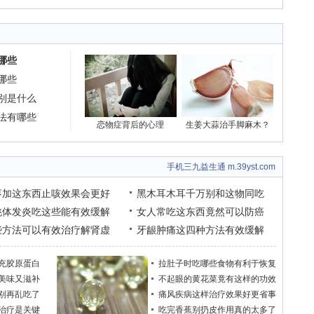
哪些
哪些
别是什么
法有哪些
恋物症背后的心理
生姜大蒜治手脚麻木？
手机三九益生通 m.39yst.com
枣加这东西止咳效果会更好
黑木耳木耳千万别和这物同吃
桃体发炎吃这些能有效缓解
女人常吃这东西竟然可以防癌
些方法可以有效治疗解肾虚
牙龈肿痛这四种方法有效缓解
充胶原蛋白
拉肚子时吃哪些食物有利于恢复
美味又滋补
不起眼的黄花菜竟有这样的功效
别再乱吃了
痛风疾病这样治疗效果好更省事
治疗是关键
吃完香蕉别扔皮作用真的太多了