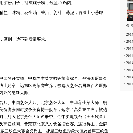
凉粉刮子，刮成旋子粉，分盛20 碗内;
精盐、味精、花生油、香油、姜汁、蒜泥，再撒上小葱即
金
20
，否则，达不到质量要求;
20
20
20
20
20
20
国烹饪大师、中华养生菜大师等荣誉称号。被法国厨皇会
20
博士勋章，远东区高荣誉主席，被选入烹饪名厨录百名厨师
内外的烹饪大师。
名师、中国烹饪大师、北京烹饪大师、中华养生菜大师，明
美食协会同时授予美食博士勋章，远东区高荣誉主席，被选
厨，列入北京烹饪大师名册中。任中央电视台《天天饮食》
及烹饪顾问。曾荣获北京八方食圣擂台赛六连冠得主，金牌
挪威三纹鱼大赛金奖得主，挪威三纹鱼形象大使及首席三纹鱼