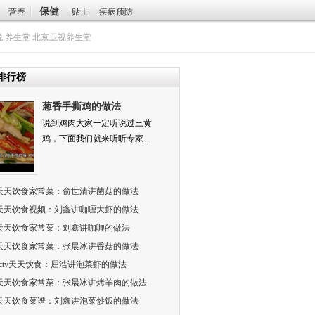
保健
营养
贴士
疾病预防
悦
养生堂
北京卫视养生堂
排行榜
葱香手撕鸡的做法
说到鸡肉大家一定听说过三黄
鸡，下面我们就来听听专家...
天天饮食家常菜：俞世清讲菌菇的做法
天天饮食视频：刘鑫讲咖喱大虾的做法
天天饮食家常菜：刘鑫讲咖喱的做法
天天饮食家常菜：张晨冰讲香菇的做法
cctv天天饮食：屈浩讲泡菜虾的做法
天天饮食家常菜：张晨冰讲烤羊肉的做法
天天饮食菜谱：刘鑫讲泡菜炒饭的做法