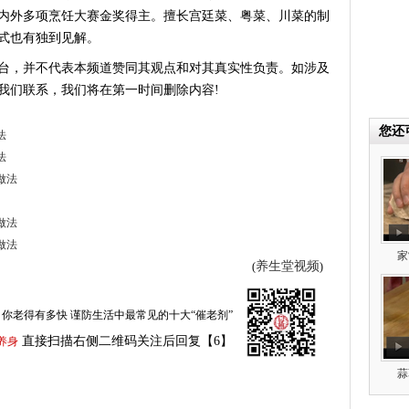
内外多项烹饪大赛金奖得主。擅长宫廷菜、粤菜、川菜的制
式也有独到见解。
台，并不代表本频道赞同其观点和对其真实性负责。如涉及
我们联系，我们将在第一时间删除内容!
您还
法
法
做法
做法
做法
家
养生堂视频
(
)
你老得有多快 谨防生活中最常见的十大“催老剂”
直接扫描右侧二维码关注后回复【6】
养身
蒜