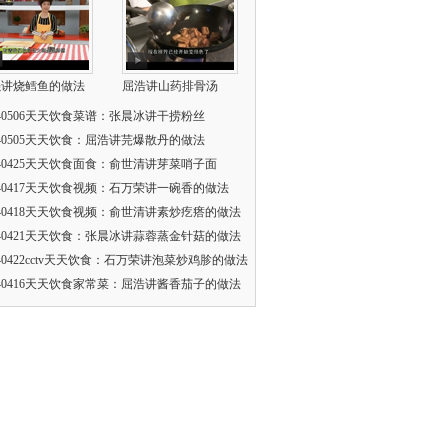
强讲烧鳕鱼的做法
屈浩讲山药排骨汤
140506天天饮食菜谱：张晨冰讲干捞粉丝
140505天天饮食：屈浩讲芫爆散丹的做法
140425天天饮食面食：俞世清讲芽菜哨子面
140417天天饮食视频：石万荣讲一碗香的做法
140418天天饮食视频：俞世清讲素炒疙瘩的做法
140421天天饮食：张晨冰讲蒜蓉蒸金针菇的做法
140422cctv天天饮食：石万荣讲泡菜炒鸡胗的做法
140416天天饮食家常菜：屈浩讲酱香茄子的做法