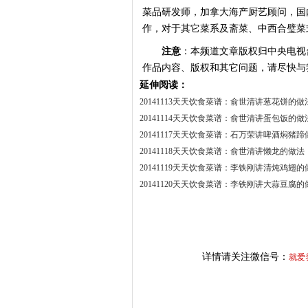
菜品研发师，加拿大海产厨艺顾问，国
作，对于其它菜系及斋菜、中西合璧菜
注意
：本频道文章版权归中央电视
作品内容、版权和其它问题，请尽快与
延伸阅读：
20141113天天饮食菜谱：俞世清讲葱花饼的做
20141114天天饮食菜谱：俞世清讲蛋包饭的做
20141117天天饮食菜谱：石万荣讲啤酒焖猪蹄
20141118天天饮食菜谱：俞世清讲懒龙的做法
20141119天天饮食菜谱：李铁刚讲清炖鸡翅的
20141120天天饮食菜谱：李铁刚讲大蒜豆腐的
详情请关注微信号：
就爱