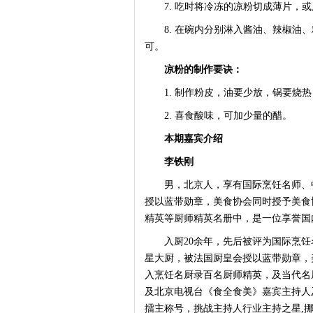
7. 吃时将冷冻的凉粉切成薄片，或用
8. 在碗内分别淋入酱油、辣椒油、
可。
凉粉的制作要诀：
1. 制作粉皮，油要少放，锅要烧热
2. 喜食酸味，可加少量的醋。
本期嘉宾介绍
李铁刚
男，北京人，享有国际烹饪名师、中
授以蓝带勋章，美食协会同时授予美食
精英等厨师精英名册中，是一位享誉国
入厨20余年，先后被评为国际烹饪
星大厨，被法国厨皇会授以蓝带勋章，
入烹饪名厨录百名厨师精英，及当代名
及北京电视台《食全食美》嘉宾主持人
擂主称号，挑战主持人行业主持之星,