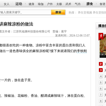
运动
膳食
人
女人
健身
瑜伽
户外
太极
武术
气功
食谱
热搜：
养生堂视频
养生堂悦
铁刚讲麻辣凉粉的做法
播放
图文作者：
江苏民福康科技股份有限公司
责编：葛宇
发表时间：2024-12-06 15:07
很喜欢吃的一种食物。凉粉中富含丰富的蛋白质和我们人
做出一道色香味俱全的麻辣凉粉呢?接下来就请我们的
李铁刚
一片的，放在盘子里。
、辣椒油、花椒粉、香油、醋调成麻辣味汁，淋在蛋白粒、