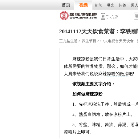
首页
视频
新闻
曝光
问答
男
20141112天天饮食菜谱：李
三九益生通
>
养生节目
>
中央电视台天天饮食
麻辣凉粉是我们日常生活中，大家都
体所需要的营养物质。那么，如何才能
大厨来给我们说说麻辣
凉粉的做法
吧!
该视频主要文字介绍：
如何做麻辣凉粉
1、先把凉粉洗干净，然后切成一片
2、熟蛋白切粒，放在凉粉片上。
3、将盐、味精、酱油、蒜泥、葱花
凉粉片上即可。