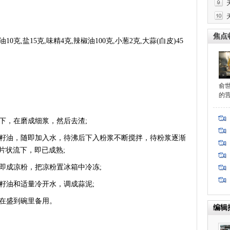
焦点
克,盐15克,味精4克,辣椒油100克,小葱2克,大蒜(白皮)45
俞
的
下，在磨成细浆，然后去渣;
籽油，随即加入水，待沸后下入粉浆不断搅拌，待粉浆逐渐
片状流下，即已成熟;
即成凉粉，把凉粉置冰箱中冷冻;
籽油和适量冷开水，调成蒜泥;
在盛到碗里备用。
编辑