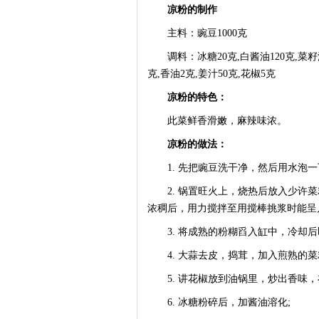
凉粉的制作
主料：豌豆1000克
调料：冰糖20克,白酱油120克,菜籽油10
克,香油2克,姜汁50克,花椒5克
凉粉的特色：
此菜鲜香滑嫩，麻辣味浓。
凉粉的做法：
1. 先把豌豆洗干净，然后用水泡一
2. 锅置旺火上，烧热后放入少许菜
浓稠后，用力搅拌至用搅棒挑浆时能呈
3. 将成熟的粉糊舀入缸中，冷却后
4. 大蒜去皮，捣茸，加入煎熟的菜
5. 讲花椒放到油锅里，炒出香味，
6. 冰糖粉碎后，加酱油溶化;