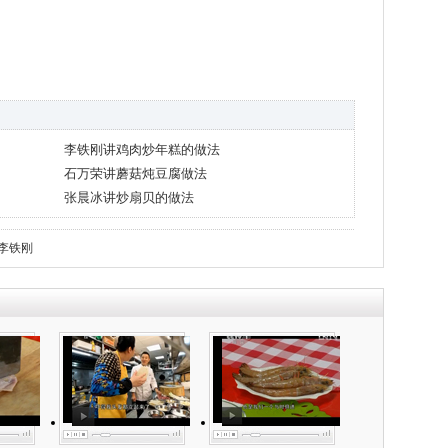
李铁刚讲鸡肉炒年糕的做法
石万荣讲蘑菇炖豆腐做法
张晨冰讲炒扇贝的做法
李铁刚