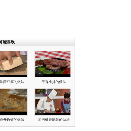
可能喜欢
常酿豆腐的做法
干香小排的做法
蓉开边虾的做法
屈浩椒香脆骨的做法