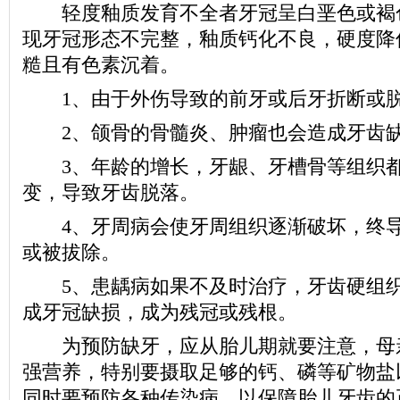
轻度釉质发育不全者牙冠呈白垩色或褐
现牙冠形态不完整，釉质钙化不良，硬度降
糙且有色素沉着。
1、由于外伤导致的前牙或后牙折断或
2、颌骨的骨髓炎、肿瘤也会造成牙齿
3、年龄的增长，牙龈、牙槽骨等组织都
变，导致牙齿脱落。
4、牙周病会使牙周组织逐渐破坏，终导
或被拔除。
5、患龋病如果不及时治疗，牙齿硬组织
成牙冠缺损，成为残冠或残根。
为预防缺牙，应从胎儿期就要注意，母
强营养，特别要摄取足够的钙、磷等矿物盐
同时要预防各种传染病，以保障胎儿牙齿的