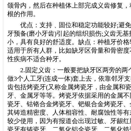
颌骨内，然后在种植体上部完成义齿修复，
根的作用。
优点：支持﹑固位和稳定功能较好;避免
牙预备(磨小牙齿)引起的组织损伤;义齿无
小，具有良好的舒适度。缺点：种植牙价格
适用于所有人群，比如缺牙区骨量和骨密度
性疾病不适合种牙。
2.固定义齿：一般要把缺牙区两旁的两
做3个人工牙(连成一体)套上去，依靠邻牙
齿包括烤瓷牙(又称金属烤瓷牙，由金属和瓷
牙、金属牙等等。烤瓷牙依据采用的金属不
瓷牙、钴铬合金烤瓷牙、钯银合金烤瓷牙、
其铸造精密度、人体相容性、耐腐蚀性等有
较少使用，因为有报道会出现过敏、牙龈红
瓷牙有铸瓷牙、二氧化铝全瓷牙、二氧化锆