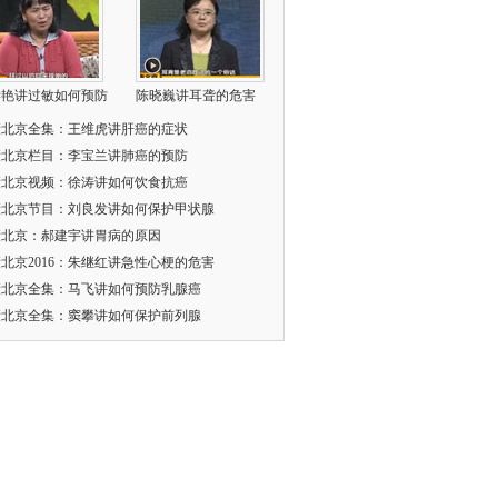
学艳讲过敏如何预防
陈晓巍讲耳聋的危害
康北京全集：王维虎讲肝癌的症状
康北京栏目：李宝兰讲肺癌的预防
康北京视频：徐涛讲如何饮食抗癌
康北京节目：刘良发讲如何保护甲状腺
康北京：郝建宇讲胃病的原因
北京2016：朱继红讲急性心梗的危害
康北京全集：马飞讲如何预防乳腺癌
康北京全集：窦攀讲如何保护前列腺