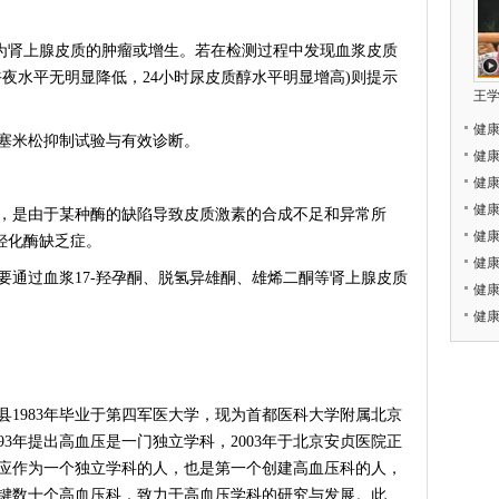
为肾上腺皮质的肿瘤或增生。若在检测过程中发现血浆皮质
夜水平无明显降低，24小时尿皮质醇水平明显增高)则提示
王
健
米松抑制试验与有效诊断。
健
健
健
是由于某种酶的缺陷导致皮质激素的合成不足和异常所
健
-羟化酶缺乏症。
健康
过血浆17-羟孕酮、脱氢异雄酮、雄烯二酮等肾上腺皮质
健
健
县1983年毕业于第四军医大学，现为首都医科大学附属北京
93年提出高血压是一门独立学科，2003年于北京安贞医院正
应作为一个独立学科的人，也是第一个创建高血压科的人，
创键数十个高血压科，致力于高血压学科的研究与发展。此