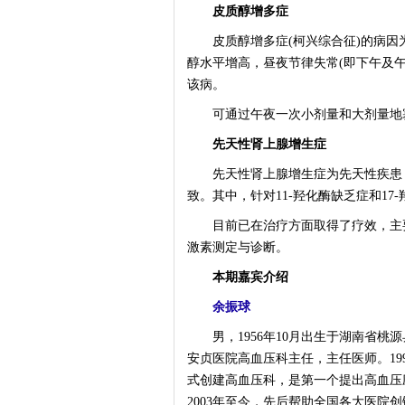
皮质醇增多症
皮质醇增多症(柯兴综合征)的病因
醇水平增高，昼夜节律失常(即下午及午
该病。
可通过午夜一次小剂量和大剂量地塞
先天性肾上腺增生症
先天性肾上腺增生症为先天性疾患，
致。其中，针对11-羟化酶缺乏症和17
目前已在治疗方面取得了疗效，主要通
激素测定与诊断。
本期嘉宾介绍
余振球
男，1956年10月出生于湖南省桃源
安贞医院高血压科主任，主任医师。19
式创建高血压科，是第一个提出高血压
2003年至今，先后帮助全国各大医院