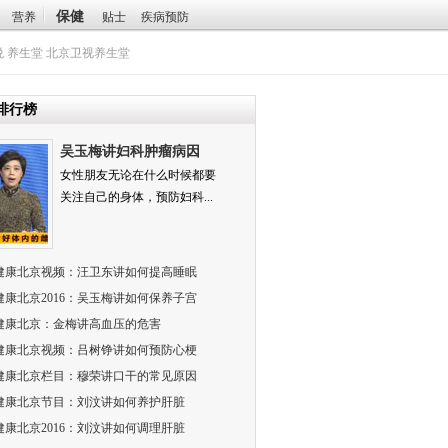
保健
营养
贴士
疾病预防
悦
养生堂
北京卫视养生堂
排行榜
吴玉梅讲妇科肿瘤病因
女性朋友无论在什么时候都要
关注自己的身体，预防妇科...
健康北京视频：汪卫东讲如何提高睡眠
健康北京2016：吴玉梅讲如何保养子宫
健康北京：金梅讲高血压的危害
健康北京视频：吕树铮讲如何预防心梗
健康北京栏目：穆荣讲口干的常见原因
健康北京节目：刘汶讲如何养护肝脏
健康北京2016：刘汶讲如何调理肝脏