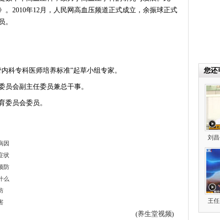
。2010年12月，人民网高血压频道正式成立，余振球正式
员。
管内科专科医师培养标准”起草小组专家。
您还
委员会副主任委员兼总干事。
育委员会委员。
刘昌
病因
症状
预防
什么
防
王任
害
养生堂视频
(
)