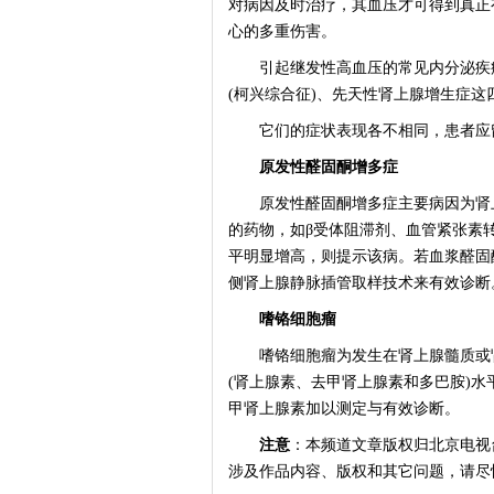
对病因及时治疗，其血压才可得到真正
心的多重伤害。
引起继发性高血压的常见内分泌疾病
(柯兴综合征)、先天性肾上腺增生症这
它们的症状表现各不相同，患者应留
原发性醛固酮增多症
原发性醛固酮增多症主要病因为肾上
的药物，如β受体阻滞剂、血管紧张素
平明显增高，则提示该病。若血浆醛固
侧肾上腺静脉插管取样技术来有效诊断
嗜铬细胞瘤
嗜铬细胞瘤为发生在肾上腺髓质或肾
(肾上腺素、去甲肾上腺素和多巴胺)
甲肾上腺素加以测定与有效诊断。
注意
：本频道文章版权归北京电视
涉及作品内容、版权和其它问题，请尽