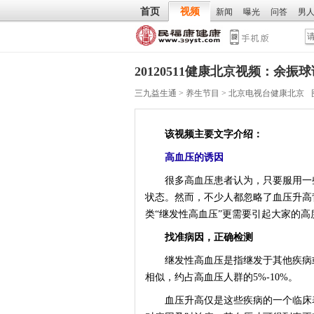
首页
视频
新闻
曝光
问答
男
20120511健康北京视频：余
三九益生通
>
养生节目
>
北京电视台健康北京
该视频主要文字介绍：
高血压的诱因
很多高血压患者认为，只要服用一些
状态。然而，不少人都忽略了血压升高
类“继发性高血压”更需要引起大家的高
找准病因，正确检测
继发性高血压是指继发于其他疾病或
相似，约占高血压人群的5%-10%。
血压升高仅是这些疾病的一个临床表