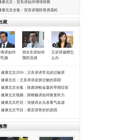
健康北京：贺良讲如何增强骨骼
健康北京全集：贺良讲预防骨质疏松
收藏
金锋讲如何
胡永生讲如何
王岩讲崴脚怎
护乳腺
预防流感
么办
健康北京2016：王良录讲常见的过敏原
健康北京：王良录讲皮肤过敏的原因
健康北京全集：陈彪讲帕金森的早期症状
健康北京视频：陈晓巍讲如何恢复听力
健康北京栏目：张捷讲从头发看气血虚
健康北京节目：蔡宏讲骨折的原因
推荐