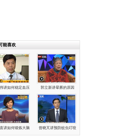
可能喜欢
伟讲如何稳定血压
郭立新讲晕厥的原因
直讲如何锻炼大脑
曾晓芃讲预防蚊虫叮咬