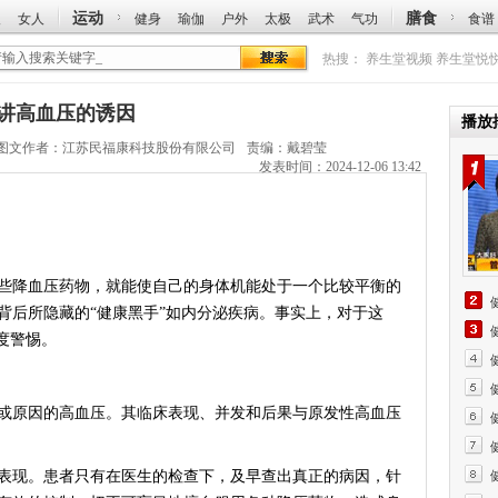
运动
膳食
人
女人
健身
瑜伽
户外
太极
武术
气功
食谱
热搜：
养生堂视频
养生堂悦
振球讲高血压的诱因
播放
图文作者：
江苏民福康科技股份有限公司
责编：戴碧莹
发表时间：2024-12-06 13:42
降血压药物，就能使自己的身体机能处于一个比较平衡的
背后所隐藏的“健康黑手”如内分泌疾病。事实上，对于这
度警惕。
原因的高血压。其临床表现、并发和后果与原发性高血压
现。患者只有在医生的检查下，及早查出真正的病因，针