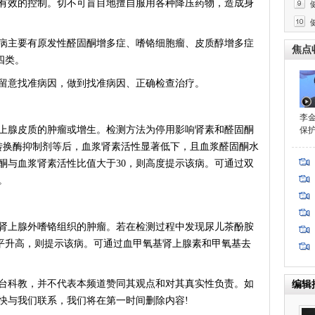
有效的控制。切不可盲目地擅自服用各种降压药物，造成身
主要有原发性醛固酮增多症、嗜铬细胞瘤、皮质醇增多症
焦点
四类。
意找准病因，做到找准病因、正确检查治疗。
李
腺皮质的肿瘤或增生。检测方法为停用影响肾素和醛固酮
保
转换酶抑制剂等后，血浆肾素活性显著低下，且血浆醛固酮水
酮与血浆肾素活性比值大于30，则高度提示该病。可通过双
。
上腺外嗜铬组织的肿瘤。若在检测过程中发现尿儿茶酚胺
水平升高，则提示该病。可通过血甲氧基肾上腺素和甲氧基去
台科教，并不代表本频道赞同其观点和对其真实性负责。如
编辑
快与我们联系，我们将在第一时间删除内容!