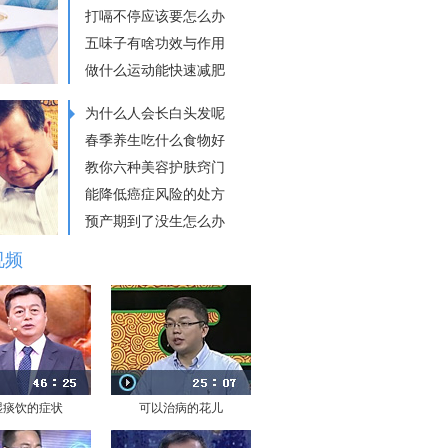
打嗝不停应该要怎么办
五味子有啥功效与作用
做什么运动能快速减肥
为什么人会长白头发呢
春季养生吃什么食物好
教你六种美容护肤窍门
能降低癌症风险的处方
预产期到了没生怎么办
视频
湿痰饮的症状
可以治病的花儿