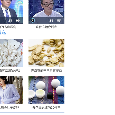
治的高血压病
吃什么治疗脱发
精选
物有效减轻孕吐
降血糖的中草药有哪些
肌瘤会肚子疼吗
备孕最忌讳的10件事