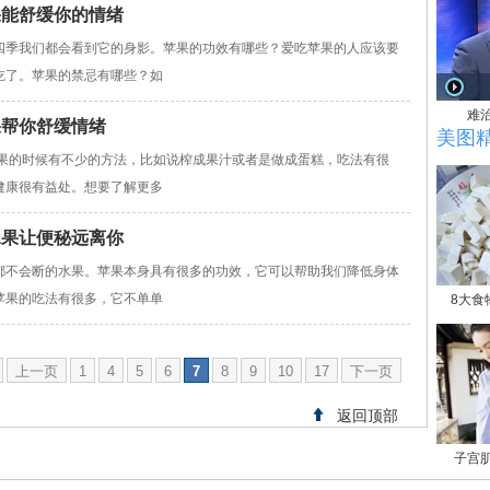
果能舒缓你的情绪
季我们都会看到它的身影。苹果的功效有哪些？爱吃苹果的人应该要
吃了。苹果的禁忌有哪些？如
难
果帮你舒缓情绪
美图
的时候有不少的方法，比如说榨成果汁或者是做成蛋糕，吃法有很
健康很有益处。想要了解更多
水果让便秘远离你
不会断的水果。苹果本身具有很多的功效，它可以帮助我们降低身体
苹果的吃法有很多，它不单单
8大食
上一页
1
4
5
6
7
8
9
10
17
下一页
返回顶部
子宫