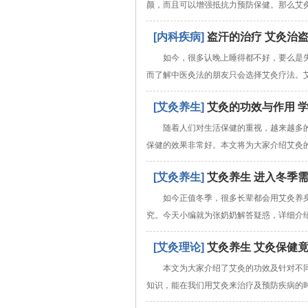
颜，而且可以增强抵抗力预防保健。那么艾
[内科疾病]
盗汗的治疗 艾灸治
如今，很多认晚上睡得都不好，要么是
而了解中医灸法的朋友只会选择艾灸疗法。
[艾灸养生]
艾灸的功效与作用 
随着人们对生活保健的重视，越来越多
保健的效果非常好。本文将为大家介绍艾灸
[艾灸养生]
艾灸养生 进入冬季
如今正值冬季，很多长辈都会用艾灸养
究。今天小编就为张奶奶解答疑惑，详细介
[艾灸理论]
艾灸养生 艾灸保健
本文为大家介绍了艾灸的功效及针对不
知识，能在我们用艾灸来治疗及预防疾病的