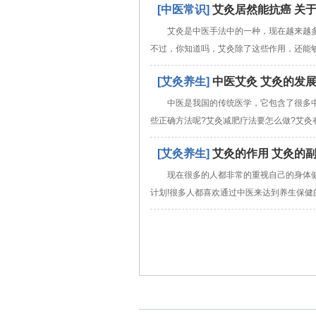
[中医常识]
艾灸居然能抗癌 关
艾灸是中医手法中的一种，现在越来越
不过，你知道吗，艾灸除了这些作用，还能
[艾灸养生]
中医艾灸 艾灸的发
中医是我国的传统医学，它包含了很多
些正确方法呢?艾灸减肥疗法要怎么做?艾灸
[艾灸养生]
艾灸的作用 艾灸的
现在很多的人都非常的重视自己的身体
计划!很多人都喜欢通过中医来达到养生保健