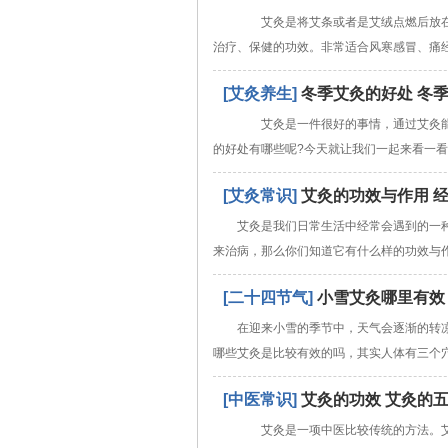
艾灸是将艾条或者是艾绒点燃后放在
治疗、保健的功效。非常适合风寒感冒、痛
[艾灸养生]
冬季艾灸的好处 冬
艾灸是一件很好的事情，通过艾灸能
的好处有哪些呢?今天就让我们一起来看一
[艾灸常识]
艾灸的功效与作用 
艾灸是我们日常生活中经常会遇到的一
来治病，那么你们知道它有什么样的功效与
[二十四节气]
小雪艾灸哪里有效
在迎来小雪的季节中，天气会逐渐的转
哪些艾灸是比较有效的吗，其实人体有三个
[中医常识]
艾灸的功效 艾灸的
艾灸是一项中医比较传统的方法。艾