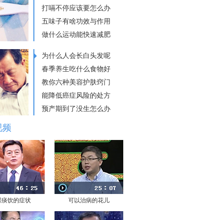
打嗝不停应该要怎么办
五味子有啥功效与作用
做什么运动能快速减肥
为什么人会长白头发呢
春季养生吃什么食物好
教你六种美容护肤窍门
能降低癌症风险的处方
预产期到了没生怎么办
视频
湿痰饮的症状
可以治病的花儿