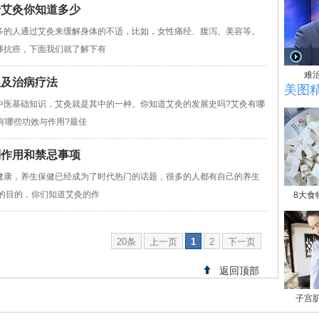
于艾灸你知道多少
多的人通过艾灸来缓解身体的不适，比如，女性痛经、腹泻、美容等。
够抗癌，下面我们就了解下有
难
展及治病疗法
美图
中医基础知识，艾灸就是其中的一种。你知道艾灸的发展史吗?艾灸有哪
有哪些功效与作用?最佳
副作用和禁忌事项
健康，养生保健已经成为了时代热门的话题，很多的人都有自己的养生
的目的，你们知道艾灸的作
8大食
20条
上一页
1
2
下一页
返回顶部
子宫