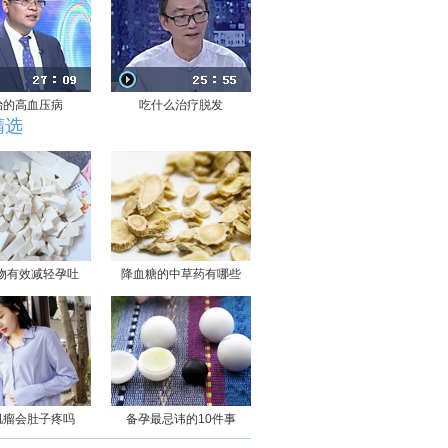
治的高血压病
吃什么治疗脱发
精选
物有效减轻孕吐
降血糖的中草药有哪些
肌瘤会肚子疼吗
备孕最忌讳的10件事