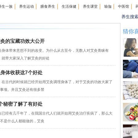
养生一族
养生运动
膳食养生
生活保健
养生课堂
瑜伽
中医馆
养生搜
猜你
艾灸的宝藏功效大公开
身体带来意想不到的改变。为什么从古至今，无数人对艾灸青睐有
，就带大家深入了解艾灸的好处
让身体收获这7个好处
在古代的时候就已经开始用艾灸调理身体了，对于艾灸的功效大家了
意事项。并且艾灸还有很多禁
7个秘密了解了有好处
已经有几千年了，在我国古代人们就开始用艾灸治疗疾病了，那么大
灸不是什么人都能做的，艾灸