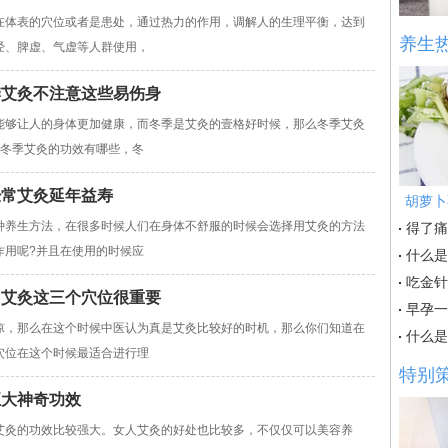
体表的穴位或者是患处，通过热力的作用，调解人的生理平衡，达到
养生
经、脾虚、气虚等人群使用，
季艾灸不注意这些易伤身
够让人的身体更加健康，而冬季是艾灸的壹格好时候，那么冬季艾灸
看冬季艾灸的功效有哪些，冬
经常艾灸延年益寿
胡萝卜
种养生方法，在很多时候人们在身体不舒服的时候会选择用艾灸的方法
得了痛
作用呢?并且在使用的时候应
什么是
吃金针
 艾灸这三个穴位很重要
早孕一
凉，那么在这个时候中医认为真是艾灸比较好的时机，那么你们知道在
什么是
穴位在这个时候最适合进行理
特别
五大神奇功效
灸的功效比较强大。女人艾灸的好处也比较多，不仅仅可以美容养