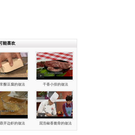
可能喜欢
常酿豆腐的做法
干香小排的做法
蓉开边虾的做法
屈浩椒香脆骨的做法