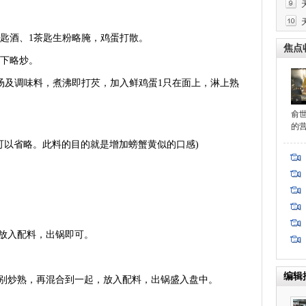
匙酒、1茶匙生粉略腌，鸡蛋打散。
焦点
下略炒。
及调味料，煮沸即打芡，加入鲜鸡蛋1只在面上，淋上熟
俞
的
以省略。此料的目的就是增加螃蟹黄似的口感)
放入配料，出锅即可。
编辑
炒熟，再混合到一起，放入配料，出锅盛入盘中。