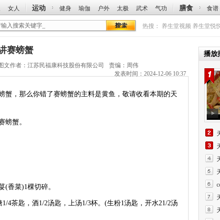
运动
膳食
人
女人
健身
瑜伽
户外
太极
武术
气功
食谱
热搜：
养生堂视频
养生堂悦
刚讲赛螃蟹
播放
图文作者：
江苏民福康科技股份有限公司
责编：周伟
发表时间：2024-12-06 10:37
螃蟹，那么你错了赛螃蟹的主料是黄鱼，敬请收看本期的天
赛螃蟹。
(香菜)1棵切碎。
4茶匙，酒1/2汤匙，上汤1/3杯。(生粉1汤匙，开水21/2汤