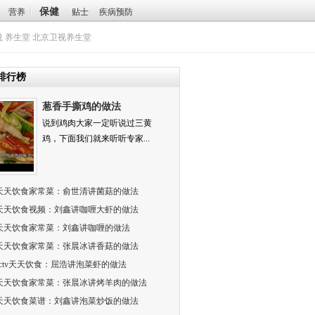
保健
营养
贴士
疾病预防
悦
养生堂
北京卫视养生堂
排行榜
葱香手撕鸡的做法
说到鸡肉大家一定听说过三黄
鸡，下面我们就来听听专家...
天天饮食家常菜：俞世清讲菌菇的做法
天天饮食视频：刘鑫讲咖喱大虾的做法
天天饮食家常菜：刘鑫讲咖喱的做法
天天饮食家常菜：张晨冰讲香菇的做法
cctv天天饮食：屈浩讲泡菜虾的做法
天天饮食家常菜：张晨冰讲烤羊肉的做法
天天饮食菜谱：刘鑫讲泡菜炒饭的做法