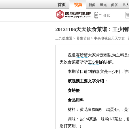
首页
视频
新闻
曝光
问答
男
20121106天天饮食菜谱：王少
三九益生通
>
养生节目
>
中央电视台天天饮食
说道
赛螃蟹
大家肯定都以为主料是
天饮食菜谱听听
王少刚
的讲解。
本期节目请到的嘉宾是王少刚，讲
该视频主要文字介绍：
赛螃蟹
食品用料
材料：黄花鱼肉6两，鸡蛋4只，芫荽
调味：盐1/4茶匙，味粉1/2茶匙，糖1/
匙打芡用。)