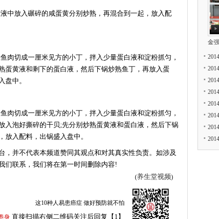
液中放入碾碎的咸蛋黄分别炒熟，再混合到一起，放入配
金
20
鱼肉切成一厘米见方的小丁，拌入少量蛋白液和淀粉抓匀，
20
熟蛋黄液和剩下的蛋白液，然后下锅炒熟鱼丁，再放入蛋
20
入盘中。
20
20
鱼肉切成一厘米见方的小丁，拌入少量蛋白液和淀粉抓匀，
20
放入泡好撕碎的干贝;先分别炒熟蛋黄液和蛋白液，然后下锅
20
，放入配料，出锅盛入盘中。
20
台，并不代表本频道赞同其观点和对其真实性负责。如涉及
我们联系，我们将在第一时间删除内容!
养生堂视频
(
)
这10种人易患癌症 做好预防就不怕
直接扫描右侧二维码关注后回复【1】
养身