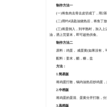
制作方法一
(一)将鱼肉去骨去皮切成丁，用2茶
(二)用约4汤匙油烧热后，将鱼丁放
(三)将蛋倒入，到半熟时，加入上汤
油，洒上芫荽末，即可趁热供食。
制作方法二
原料：鸡蛋， 咸蛋黄(如果没有，可
配料：姜末，醋，糖，盐
方法：
1.简易版
将鸡蛋打散，锅内油热后炒鸡蛋，
2.中档版
将鸡蛋的蛋清、蛋黄分开打散，分别
3.高档版