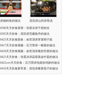
强讲烧鳕鱼的做法
屈浩讲山药排骨汤
140506天天饮食菜谱：张晨冰讲干捞粉丝
140505天天饮食：屈浩讲芫爆散丹的做法
140425天天饮食面食：俞世清讲芽菜哨子面
140417天天饮食视频：石万荣讲一碗香的做法
140418天天饮食视频：俞世清讲素炒疙瘩的做法
140421天天饮食：张晨冰讲蒜蓉蒸金针菇的做法
140422cctv天天饮食：石万荣讲泡菜炒鸡胗的做法
140416天天饮食家常菜：屈浩讲酱香茄子的做法