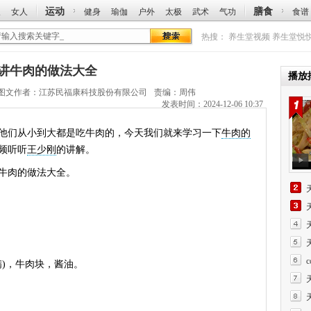
运动
膳食
人
女人
健身
瑜伽
户外
太极
武术
气功
食谱
热搜：
养生堂视频
养生堂悦
少刚讲牛肉的做法大全
播放
图文作者：
江苏民福康科技股份有限公司
责编：周伟
发表时间：2024-12-06 10:37
们从小到大都是吃牛肉的，今天我们就来学习一下
牛肉的
频听听
王少刚
的讲解。
牛肉的做法大全。
)，牛肉块，酱油。