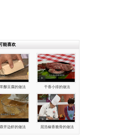
可能喜欢
常酿豆腐的做法
干香小排的做法
蓉开边虾的做法
屈浩椒香脆骨的做法