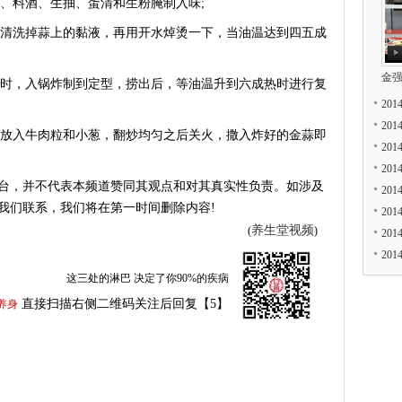
、料酒、生抽、蛋清和生粉腌制入味;
清洗掉蒜上的黏液，再用开水焯烫一下，当油温达到四五成
金
时，入锅炸制到定型，捞出后，等油温升到六成热时进行复
20
20
放入牛肉粒和小葱，翻炒均匀之后关火，撒入炸好的金蒜即
20
20
台，并不代表本频道赞同其观点和对其真实性负责。如涉及
20
我们联系，我们将在第一时间删除内容!
20
养生堂视频
(
)
20
20
这三处的淋巴 决定了你90%的疾病
直接扫描右侧二维码关注后回复【5】
养身