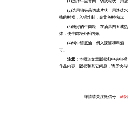
(1)选择牛里脊肉，切成粒状，用盐
(2)选用独头蒜切成片状，用淡盐水
熟的时候，入锅炸制，金黄色时捞出;
(3)腌好的牛肉粒，在油温四五成热
炸，使牛肉粒外酥内嫩;
(4)锅中留底油，倒入辣酱和料酒，
可。
注意：
本频道文章版权归中央电视
作品内容、版权和其它问题，请尽快与
详情请关注微信号：
就爱