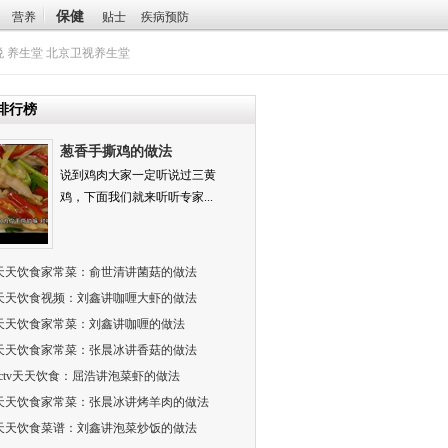
保健
营养
贴士
疾病预防
悦
养生堂
北京卫视养生堂
排行榜
葱香手撕鸡的做法
说到鸡肉大家一定听说过三黄
鸡，下面我们就来听听专家...
天天饮食家常菜：俞世清讲菌菇的做法
天天饮食视频：刘鑫讲咖喱大虾的做法
天天饮食家常菜：刘鑫讲咖喱的做法
天天饮食家常菜：张晨冰讲香菇的做法
cctv天天饮食：屈浩讲泡菜虾的做法
天天饮食家常菜：张晨冰讲烤羊肉的做法
天天饮食菜谱：刘鑫讲泡菜炒饭的做法