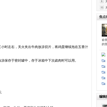
焦点
俞
的
三小时左右，关火夹出牛肉放凉切片，将鸡蛋继续泡在五香汁
放凉保存于密封罐中，存于冰箱中下次卤肉时可以用。
;
编辑