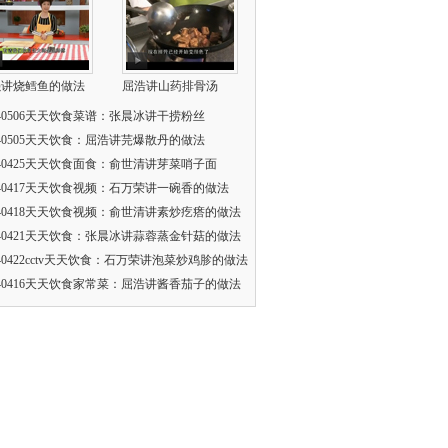
强讲烧鳕鱼的做法
屈浩讲山药排骨汤
140506天天饮食菜谱：张晨冰讲干捞粉丝
140505天天饮食：屈浩讲芫爆散丹的做法
140425天天饮食面食：俞世清讲芽菜哨子面
140417天天饮食视频：石万荣讲一碗香的做法
140418天天饮食视频：俞世清讲素炒疙瘩的做法
140421天天饮食：张晨冰讲蒜蓉蒸金针菇的做法
140422cctv天天饮食：石万荣讲泡菜炒鸡胗的做法
140416天天饮食家常菜：屈浩讲酱香茄子的做法