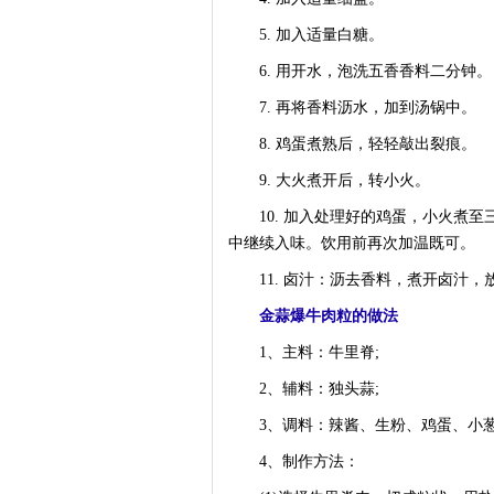
5. 加入适量白糖。
6. 用开水，泡洗五香香料二分钟。
7. 再将香料沥水，加到汤锅中。
8. 鸡蛋煮熟后，轻轻敲出裂痕。
9. 大火煮开后，转小火。
10. 加入处理好的鸡蛋，小火煮至
中继续入味。饮用前再次加温既可。
11. 卤汁：沥去香料，煮开卤汁，
金蒜爆牛肉粒的做法
1、主料：牛里脊;
2、辅料：独头蒜;
3、调料：辣酱、生粉、鸡蛋、小葱
4、制作方法：