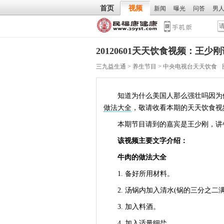
首页
视频
新闻
曝光
问答
男
20120601天天饮食视频：王
三九益生通
>
养生节目
>
中央电视台天天饮食
知道为什么美国人那么强壮吗因为他
做法大全
，敬请收看本期的天天饮食视
本期节目请到的嘉宾是王少刚，讲
该视频主要文字介绍：
牛肉的做法大全
1. 备好所用材料。
2. 汤锅内加入清水(锅的三分之二满
3. 加入料酒。
4. 加入适量细盐。