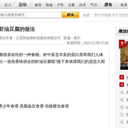
运动
膳食
人
女人
健身
瑜伽
户外
太极
武术
气功
食谱
热搜：
养生堂视频
养生堂悦
浩讲虾油豆腐的做法
播放
图文作者：
江苏民福康科技股份有限公司
责编：葛宇
发表时间：2024-12-06 15:08
很喜欢吃的一种食物。虾中富含丰富的蛋白质和我们人体
出一道色香味俱全的虾油豆腐呢?接下来就请我们的
屈浩
大厨
少年食谱 高脂血症食谱 动脉硬化食谱