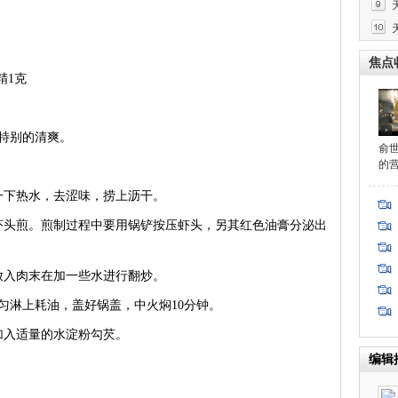
焦点
精1克
特别的清爽。
俞
的
下热水，去涩味，捞上沥干。
头煎。煎制过程中要用锅铲按压虾头，另其红色油膏分泌出
入肉末在加一些水进行翻炒。
淋上耗油，盖好锅盖，中火焖10分钟。
加入适量的水淀粉勾芡。
编辑