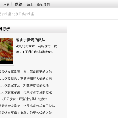
保健
营养
贴士
疾病预防
悦
养生堂
北京卫视养生堂
排行榜
葱香手撕鸡的做法
说到鸡肉大家一定听说过三黄
鸡，下面我们就来听听专家...
天天饮食家常菜：俞世清讲菌菇的做法
天天饮食视频：刘鑫讲咖喱大虾的做法
天天饮食家常菜：刘鑫讲咖喱的做法
天天饮食家常菜：张晨冰讲香菇的做法
cctv天天饮食：屈浩讲泡菜虾的做法
天天饮食家常菜：张晨冰讲烤羊肉的做法
天天饮食菜谱：刘鑫讲泡菜炒饭的做法