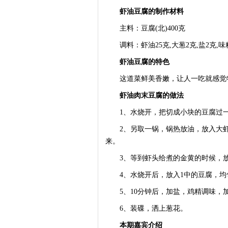
虾油豆腐的制作材料
主料：豆腐(北)400克
调料：虾油25克,大葱2克,盐2克,味
虾油豆腐的特色
这道菜鲜美香嫩，让人一吃就感觉
虾油肉末豆腐的做法
1、水烧开，把切成小块的豆腐过一
2、另取一锅，锅热放油，放入大虾
来。
3、等到虾头给煮的金黄的时候，放
4、水烧开后，放入1中的豆腐，均匀
5、10分钟后，加盐，鸡精调味，
6、装碟，洒上葱花。
本期嘉宾介绍