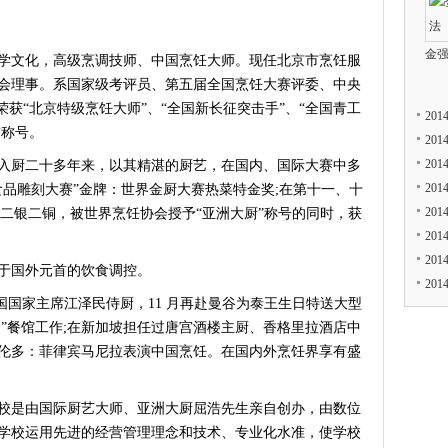
金
大学文化，高级烹调技师、中国烹饪大师。现任北京市烹饪服
会理事。系国家级考评员、第五届全国烹饪大赛评委、中央
荣获“北京特级烹饪大师”、“全国新长征突击手”、“全国青工
20
誉称号。
20
20
厨二十多年来，以其精湛的厨艺，在国内、国际大赛中多
20
食品雕刻大赛”金牌：世界金厨大赛热菜特金奖;在第十一、十
20
金二银二铜，被世界烹饪协会授予“亚洲大厨”称号的同时，获
20
20
于国外元首的饮食调控。
20
国国家主席江泽民侍厨，11 月再赴曼谷为泰王生日特送大型
陶”餐馆工作;在新加坡担任过唐宫酒楼主厨、香格里拉酒店中
伦多：菲律宾马尼拉表演中国烹饪。在国内外烹饪界享有盛
是由国际厨艺大师、亚洲大厨屈浩先生亲自创办，由数位
学校运用先进的经营管理理念和技术、专业化水准，使学校