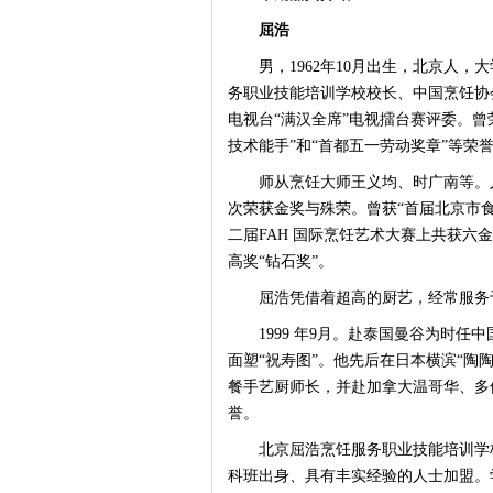
屈浩
男，1962年10月出生，北京人，
务职业技能培训学校校长、中国烹饪协
电视台“满汉全席”电视擂台赛评委。曾
技术能手”和“首都五一劳动奖章”等荣
师从烹饪大师王义均、时广南等。入
次荣获金奖与殊荣。曾获“首届北京市
二届FAH 国际烹饪艺术大赛上共获六
高奖“钻石奖”。
屈浩凭借着超高的厨艺，经常服务
1999 年9月。赴泰国曼谷为时任中
面塑“祝寿图”。他先后在日本横滨“陶
餐手艺厨师长，并赴加拿大温哥华、多
誉。
北京屈浩烹饪服务职业技能培训学校
科班出身、具有丰实经验的人士加盟。