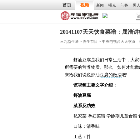
首页
视频
新闻
曝光
问答
男
20141107天天饮食菜谱：屈
三九益生通
>
养生节目
>
中央电视台天天饮食
虾油豆腐是我们日常生活中，大家都
所需要的营养物质。那么，如何才能做
来给我们说说虾油
豆腐的做法
吧!
该视频主要文字介绍：
虾油豆腐
菜系及功效
私家菜 孕妇菜谱 学龄期儿童食谱 青
口味：清香味
工艺：拌