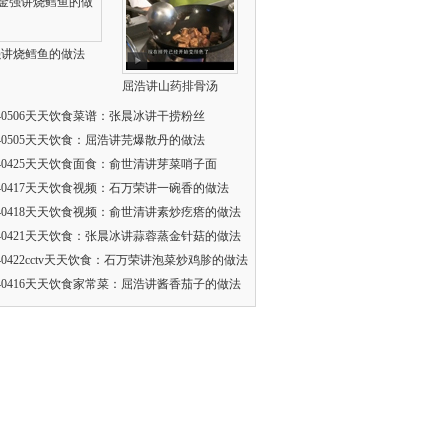
强讲烧鳕鱼的做法
屈浩讲山药排骨汤
140506天天饮食菜谱：张晨冰讲干捞粉丝
140505天天饮食：屈浩讲芫爆散丹的做法
140425天天饮食面食：俞世清讲芽菜哨子面
140417天天饮食视频：石万荣讲一碗香的做法
140418天天饮食视频：俞世清讲素炒疙瘩的做法
140421天天饮食：张晨冰讲蒜蓉蒸金针菇的做法
140422cctv天天饮食：石万荣讲泡菜炒鸡胗的做法
140416天天饮食家常菜：屈浩讲酱香茄子的做法