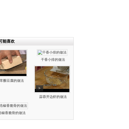
可能喜欢
干香小排的做法
常酿豆腐的做法
蒜蓉开边虾的做法
浩椒香脆骨的做法