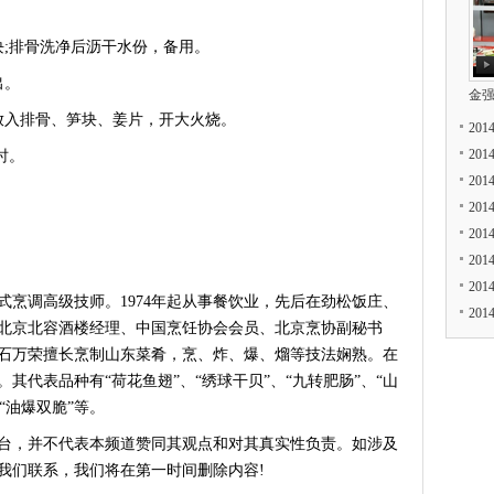
;排骨洗净后沥干水份，备用。
出。
金
入排骨、笋块、姜片，开大火烧。
20
20
时。
20
。
20
20
20
20
式烹调高级技师。1974年起从事餐饮业，先后在劲松饭庄、
20
北京北容酒楼经理、中国烹饪协会会员、北京烹协副秘书
石万荣擅长烹制山东菜肴，烹、炸、爆、熘等技法娴熟。在
其代表品种有“荷花鱼翅”、“绣球干贝”、“九转肥肠”、“山
“油爆双脆”等。
台，并不代表本频道赞同其观点和对其真实性负责。如涉及
我们联系，我们将在第一时间删除内容!