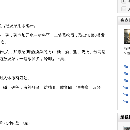
焦点
后把淡菜用水泡开。
一碗，碗内加开水与材料平，上笼蒸松后，取出淡菜9激发
一次。
俞
入，加原汤(即蒸淡菜的汤)、糖、酒、盐、鸡汤、分两边
的
边放淡菜，一边放笋尖，冷却后上桌。
对人体很有好处。
磷、钙等，有补肝肾、益精血、助肾阳、消瘿瘤、调经
编辑
 (少许)盐 (2克)