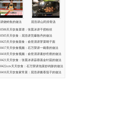
强讲烧鳕鱼的做法
屈浩讲山药排骨汤
140506天天饮食菜谱：张晨冰讲干捞粉丝
140505天天饮食：屈浩讲芫爆散丹的做法
140425天天饮食面食：俞世清讲芽菜哨子面
140417天天饮食视频：石万荣讲一碗香的做法
140418天天饮食视频：俞世清讲素炒疙瘩的做法
140421天天饮食：张晨冰讲蒜蓉蒸金针菇的做法
140422cctv天天饮食：石万荣讲泡菜炒鸡胗的做法
140416天天饮食家常菜：屈浩讲酱香茄子的做法