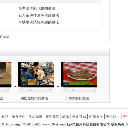
俞世清讲葱花饼的做法
石万荣讲啤酒焖猪蹄做法
李铁刚讲清炖鸡翅的做法
的做法
法
锅巴红烧肉的做法
干炒大虾的做法
生运动
膳食养生
生活保健
养生课堂
瑜伽
饮食禁忌
药膳食疗
养生贴士
养
3号-6
Copyright
©
2010-
2026 www.39yst.com 江苏民福康科技股份有限公司 版权所