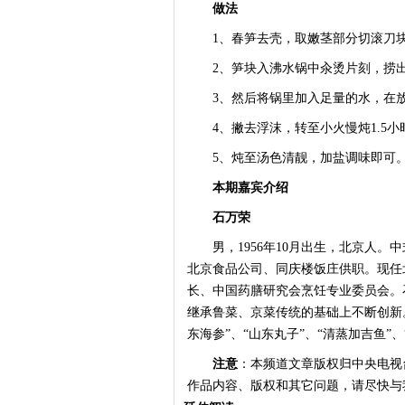
做法
1、春笋去壳，取嫩茎部分切滚刀块
2、笋块入沸水锅中汆烫片刻，捞
3、然后将锅里加入足量的水，在放
4、撇去浮沫，转至小火慢炖1.5小
5、炖至汤色清靓，加盐调味即可
本期嘉宾介绍
石万荣
男，1956年10月出生，北京人。中
北京食品公司、同庆楼饭庄供职。现任
长、中国药膳研究会烹饪专业委员会。
继承鲁菜、京菜传统的基础上不断创新。
东海参”、“山东丸子”、“清蒸加吉鱼”、
注意
：本频道文章版权归中央电视
作品内容、版权和其它问题，请尽快与