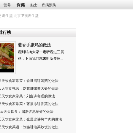
保健
营养
贴士
疾病预防
悦
养生堂
北京卫视养生堂
排行榜
葱香手撕鸡的做法
说到鸡肉大家一定听说过三黄
鸡，下面我们就来听听专家...
天天饮食家常菜：俞世清讲菌菇的做法
天天饮食视频：刘鑫讲咖喱大虾的做法
天天饮食家常菜：刘鑫讲咖喱的做法
天天饮食家常菜：张晨冰讲香菇的做法
cctv天天饮食：屈浩讲泡菜虾的做法
天天饮食家常菜：张晨冰讲烤羊肉的做法
天天饮食菜谱：刘鑫讲泡菜炒饭的做法