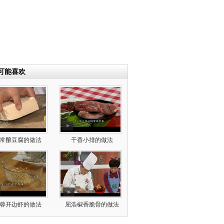
可能喜欢
常酿豆腐的做法
干香小排的做法
蓉开边虾的做法
屈浩椒香脆骨的做法