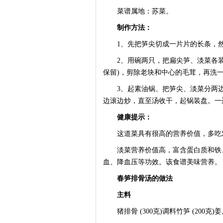
菜谱属地：苏菜。
制作方法：
1、先把笋尖切成一片片的长条，然
2、用碗两只，把扁尖笋、淡菜各装
保留)，剪除老块和中心的毛茸，再洗
3、起素油锅、把笋尖、淡菜分两边倒
边滚边炒，直至汤收干，起锅装盘。一
健康提示：
这道菜具有很高的营养价值，多吃
淡菜营养价值高，富含蛋白质和铁、
血、降血压等功效。该食谱美味营养。
春笋排骨汤的做法
主料
猪排骨 (300克)调料竹笋 (200克)姜片