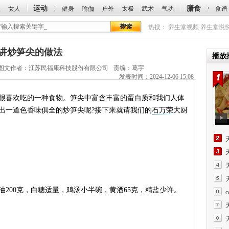
运动
膳食
人
女人
健身
瑜伽
户外
太极
武术
气功
食谱
热搜：
养生堂视频
养生堂悦
万荣讲炒笋尖的做法
播放
图文作者：
江苏民福康科技股份有限公司
责编：葛宇
发表时间：2024-12-06 15:08
喜欢吃的一种食物。笋尖中富含丰富的蛋白质和我们人体
出一道色香味俱全的炒笋尖呢?接下来就请我们的
石万荣
大厨
油200克，白糖适量，鸡汤小半碗，黄酒65克，精盐少许。