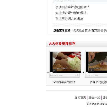
李铁刚讲麻辣凉粉的做法
俞世清讲蛋包饭的做法
俞世清讲懒龙的做法
点击查看更多：
天天饮食菜谱
石万荣
竹笋
天天饮食视频推荐
锅塌白菜合的做法
香辣鸡翅的做
返回首页
养生一族
养
苏ICP备1506025