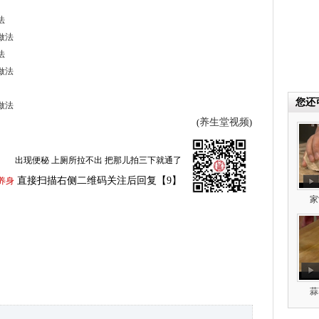
法
做法
法
做法
您还
做法
养生堂视频
(
)
出现便秘 上厕所拉不出 把那儿拍三下就通了
直接扫描右侧二维码关注后回复【9】
养身
家
蒜