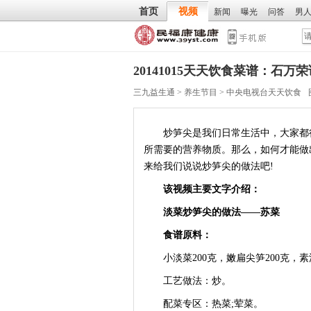
首页
视频
新闻
曝光
问答
男
20141015天天饮食菜谱：石
三九益生通
>
养生节目
>
中央电视台天天饮食
炒笋尖是我们日常生活中，大家都很
所需要的营养物质。那么，如何才能做
来给我们说说炒笋尖的做法吧!
该视频主要文字介绍：
淡菜炒笋尖的做法——苏菜
食谱原料：
小淡菜200克，嫩扁尖笋200克，素
工艺做法：炒。
配菜专区：热菜;荤菜。