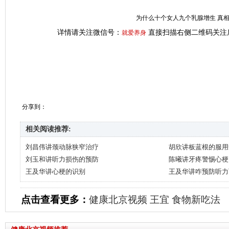
为什么十个女人九个乳腺增生 真
详情请关注微信号：
直接扫描右侧二维码关注
就爱养身
分享到：
相关阅读推荐:
刘昌伟讲颈动脉狭窄治疗
胡欣讲板蓝根的服用
刘玉和讲听力损伤的预防
陈曦讲牙疼警惕心梗
王及华讲心梗的识别
王及华讲咋预防听力
点击查看更多：
健康北京视频
王宜
食物新吃法