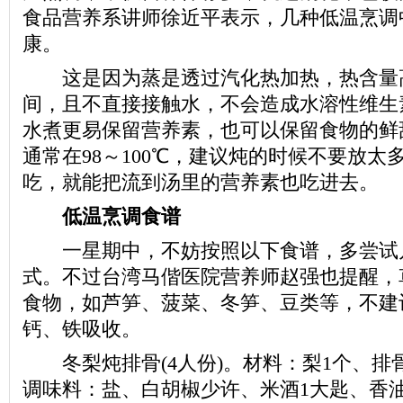
食品营养系讲师徐近平表示，几种低温烹调
康。
这是因为蒸是透过汽化热加热，热含量
间，且不直接接触水，不会造成水溶性维生
水煮更易保留营养素，也可以保留食物的鲜
通常在98～100℃，建议炖的时候不要放太
吃，就能把流到汤里的营养素也吃进去。
低温烹调食谱
一星期中，不妨按照以下食谱，多尝试
式。不过台湾马偕医院营养师赵强也提醒，
食物，如芦笋、菠菜、冬笋、豆类等，不建
钙、铁吸收。
冬梨炖排骨(4人份)。材料：梨1个、排骨3
调味料：盐、白胡椒少许、米酒1大匙、香油1