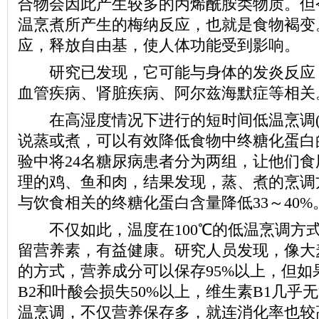
合物会因此产生较多的丙烯酰胺类物质。但
温烹煮所产生的梅纳反应，也就是食物褐变
应，释放自由基，使人体功能受到影响。
研究已发现，它可能与身体的发炎反应
血管疾病、肾脏疾病、阿尔兹海默症等相关
在高湿度情况下进行的短时间低温烹调(1
说蒸或煮，可以有效降低食物中终糖化蛋白
验中将24名糖尿病患者分为两组，让他们
理的鸡、鱼和肉，结果发现，蒸、煮的烹调
与饮食相关的终糖化蛋白含量降低33～40%
不仅如此，温度在100℃的低温烹调方
留营养素，有益健康。研究人员发现，像大
的方式，营养成分可以保存95%以上，但如
B2和叶酸会损失50%以上，维生素B1几乎
温烹调，不仅营养保存多，就连消化率也较