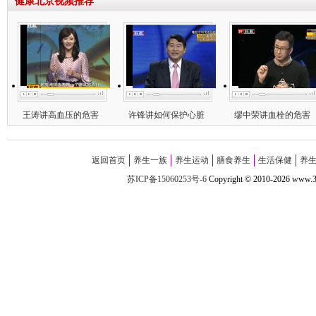
健康北京视频推荐
王涛讲高血压的危害
许锋讲如何保护心脏
缪中荣讲血栓的危害
返回首页
养生一族
养生运动
膳食养生
生活保健
养
苏ICP备15060253号-6
Copyright
©
2010-
2026 w