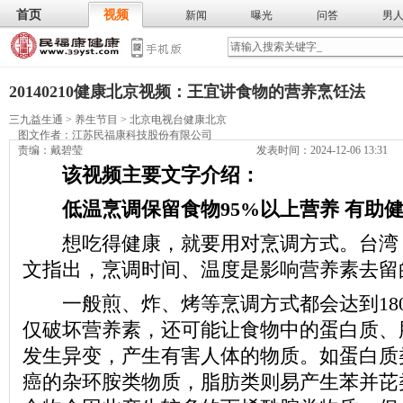
首页
视频
新闻
曝光
问答
男
膳食
保
武术
气功
食谱
营养
20140210健康北京视频：王宜讲食物的营养烹饪法
三九益生通
>
养生节目
>
北京电视台健康北京
图文作者：
江苏民福康科技股份有限公司
责编：戴碧莹
发表时间：2024-12-06 13:31
该视频主要文字介绍：
低温烹调保留食物95%以上营养 有助
想吃得健康，就要用对烹调方式。台湾
文指出，烹调时间、温度是影响营养素去留
一般煎、炸、烤等烹调方式都会达到180～
仅破坏营养素，还可能让食物中的蛋白质、
发生异变，产生有害人体的物质。如蛋白质
癌的杂环胺类物质，脂肪类则易产生苯并芘