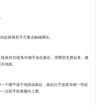
顶。
抬起接着双手尽量去触碰脚尖。
保持30度角对侧手放在脑后，用臀部支撑起来，腿
离开地面。
一个腿平放于地面或曲起，曲起比平放更加难一些起
单一点双手抓着腿向上爬。