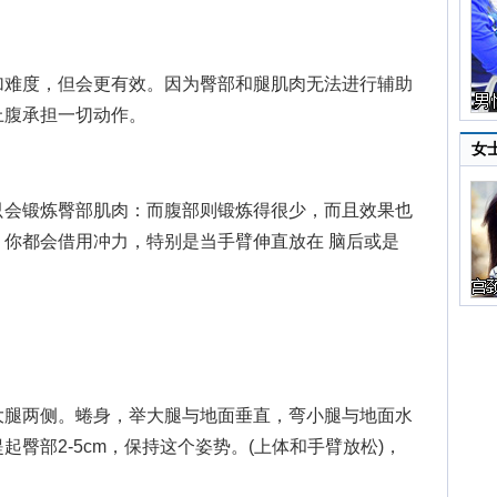
难度，但会更有效。因为臀部和腿肌肉无法进行辅助
上腹承担一切动作。
女
会锻炼臀部肌肉：而腹部则锻炼得很少，而且效果也
你都会借用冲力，特别是当手臂伸直放在 脑后或是
腿两侧。蜷身，举大腿与地面垂直，弯小腿与地面水
臀部2-5cm，保持这个姿势。(上体和手臂放松)，