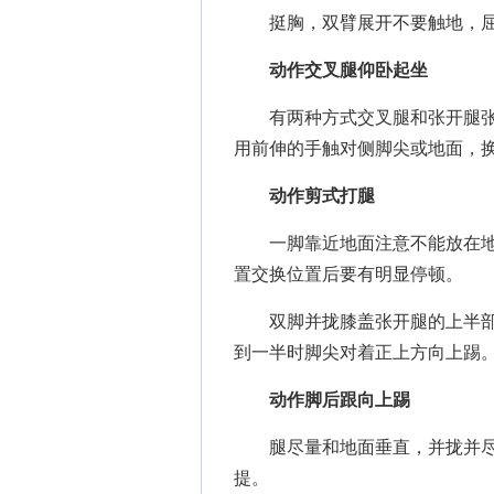
挺胸，双臂展开不要触地，屈
动作交叉腿仰卧起坐
有两种方式交叉腿和张开腿张
用前伸的手触对侧脚尖或地面，
动作剪式打腿
一脚靠近地面注意不能放在地
置交换位置后要有明显停顿。
双脚并拢膝盖张开腿的上半部
到一半时脚尖对着正上方向上踢
动作脚后跟向上踢
腿尽量和地面垂直，并拢并尽
提。