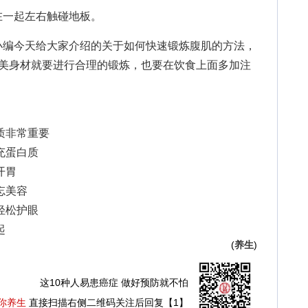
一起左右触碰地板。
小编今天给大家介绍的关于
如何快速锻炼腹肌
的方法，
完美身材就要进行合理的锻炼，也要在饮食上面多加注
。
质非常重要
充蛋白质
开胃
忘美容
轻松护眼
起
(
养生
)
这10种人易患癌症 做好预防就不怕
你养生
直接扫描右侧二维码关注后回复【1】