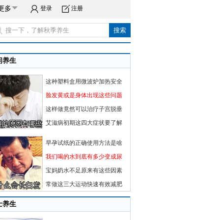
更多
登录
注册
闲养生
这种塑料盒用微波炉加热安全
脸发黄或是身体出现这些问题
这样做竟然可以治疗子宫脱垂
艾滋病初期这四大症状要了解
早孕试纸的正确使用方法是啥
我们喝的水到底有多少变成尿
宝妈奶水不足原来有这些因素
常做这三大运动快速有效减肥
士养生