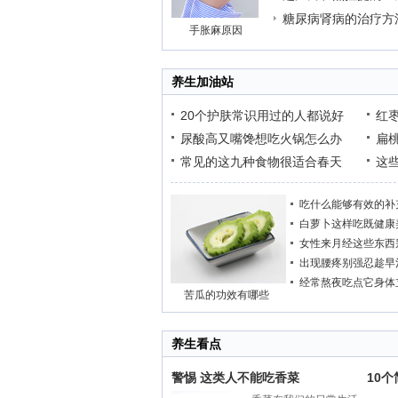
糖尿病肾病的治疗方
手胀麻原因
养生加油站
20个护肤常识用过的人都说好
红
尿酸高又嘴馋想吃火锅怎么办
扁
常见的这九种食物很适合春天
这
吃什么能够有效的补
白萝卜这样吃既健康
女性来月经这些东西
出现腰疼别强忍趁早
经常熬夜吃点它身体
苦瓜的功效有哪些
养生看点
警惕 这类人不能吃香菜
10