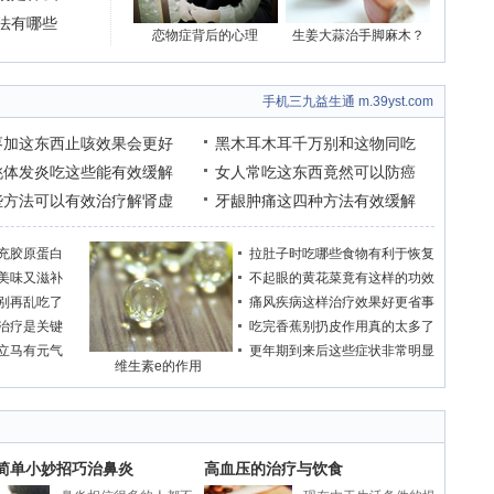
法有哪些
恋物症背后的心理
生姜大蒜治手脚麻木？
手机三九益生通 m.39yst.com
枣加这东西止咳效果会更好
黑木耳木耳千万别和这物同吃
桃体发炎吃这些能有效缓解
女人常吃这东西竟然可以防癌
些方法可以有效治疗解肾虚
牙龈肿痛这四种方法有效缓解
充胶原蛋白
拉肚子时吃哪些食物有利于恢复
美味又滋补
不起眼的黄花菜竟有这样的功效
别再乱吃了
痛风疾病这样治疗效果好更省事
治疗是关键
吃完香蕉别扔皮作用真的太多了
立马有元气
更年期到来后这些症状非常明显
维生素e的作用
个简单小妙招巧治鼻炎
高血压的治疗与饮食