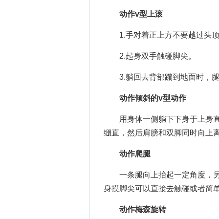
动作v型上滚
1.手对着正上方不要越过头
2.起身双手触碰脚尖。
3.躺回去背部蹦到地面时，腿
动作倾斜的v型动作
用身体一侧躺下下身于上身直线
绷直，然后肩膀和双脚同时向上
动作爬腿
一条腿向上抬起一定角度，另
身摸脚尖可以直接去触碰或者简
动作梅森旋转