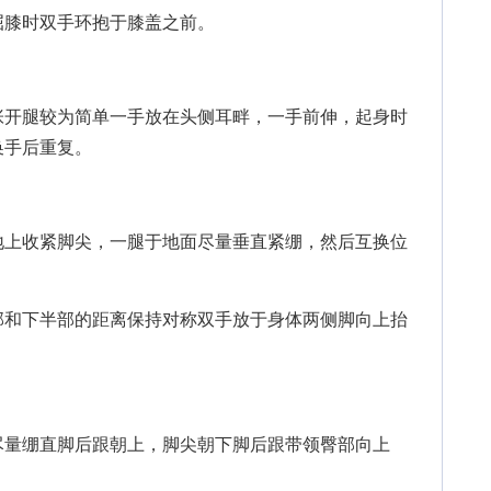
膝时双手环抱于膝盖之前。
开腿较为简单一手放在头侧耳畔，一手前伸，起身时
换手后重复。
上收紧脚尖，一腿于地面尽量垂直紧绷，然后互换位
和下半部的距离保持对称双手放于身体两侧脚向上抬
。
量绷直脚后跟朝上，脚尖朝下脚后跟带领臀部向上