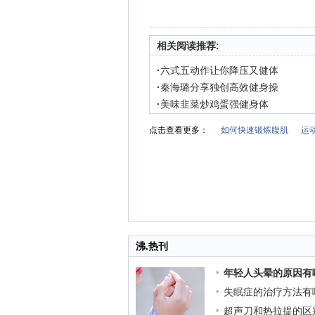
相关阅读推荐:
·
六式五动作让你降压又健体
·
秦海璐分享独创高效健身操
·
美味韭菜炒鸡蛋强健身体
点击查看更多：
如何快速锻炼腹肌
运
沸.热刊
年轻人头晕的原因有
失眠症的治疗方法有
超声刀和热拉提的区