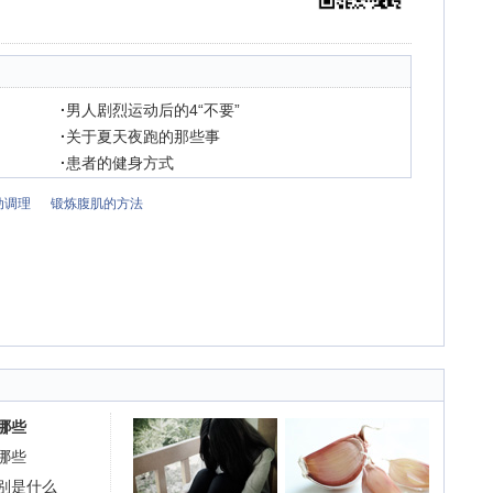
·
男人剧烈运动后的4“不要”
·
关于夏天夜跑的那些事
·
患者的健身方式
动调理
锻炼腹肌的方法
哪些
哪些
别是什么