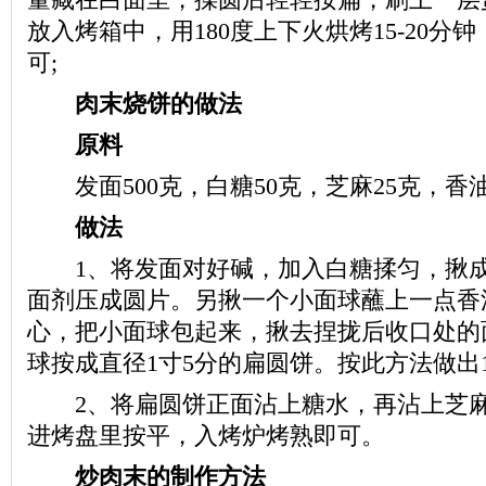
放入烤箱中，用180度上下火烘烤15-20分
可;
肉末烧饼的做法
原料
发面500克，白糖50克，芝麻25克，香油
做法
1、将发面对好碱，加入白糖揉匀，揪成
面剂压成圆片。另揪一个小面球蘸上一点香
心，把小面球包起来，揪去捏拢后收口处的
球按成直径1寸5分的扁圆饼。按此方法做出
2、将扁圆饼正面沾上糖水，再沾上芝麻
进烤盘里按平，入烤炉烤熟即可。
炒肉末的制作方法