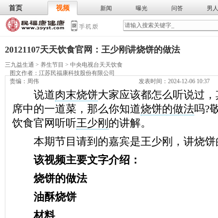
首页
视频
新闻
曝光
问答
男
膳食
保
武术
气功
食谱
营养
20121107天天饮食官网：王少刚讲烧饼的做法
三九益生通
>
养生节目
>
中央电视台天天饮食
图文作者：
江苏民福康科技股份有限公司
责编：周伟
发表时间：2024-12-06 10:37
说道
肉末烧饼
大家应该都怎么听说过，
席中的一道菜，那么你知道
烧饼的做法
吗?
饮食官网听听
王少刚
的讲解。
本期节目请到的嘉宾是王少刚，讲烧饼
该视频主要文字介绍：
烧饼的做法
油酥烧饼
材料