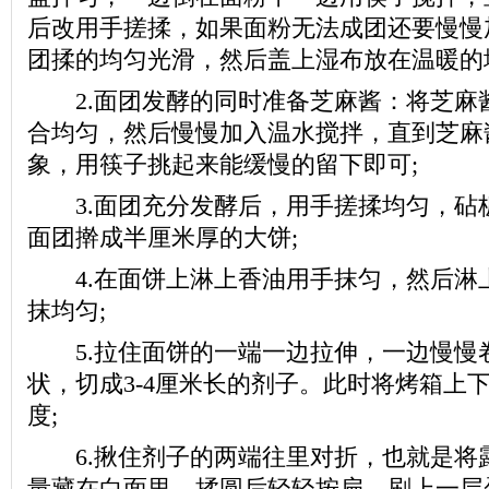
后改用手搓揉，如果面粉无法成团还要慢慢
团揉的均匀光滑，然后盖上湿布放在温暖的地
2.面团发酵的同时准备芝麻酱：将芝麻
合均匀，然后慢慢加入温水搅拌，直到芝麻
象，用筷子挑起来能缓慢的留下即可;
3.面团充分发酵后，用手搓揉均匀，砧
面团擀成半厘米厚的大饼;
4.在面饼上淋上香油用手抹匀，然后淋
抹均匀;
5.拉住面饼的一端一边拉伸，一边慢慢
状，切成3-4厘米长的剂子。此时将烤箱上下
度;
6.揪住剂子的两端往里对折，也就是将
量藏在白面里，揉圆后轻轻按扁，刷上一层