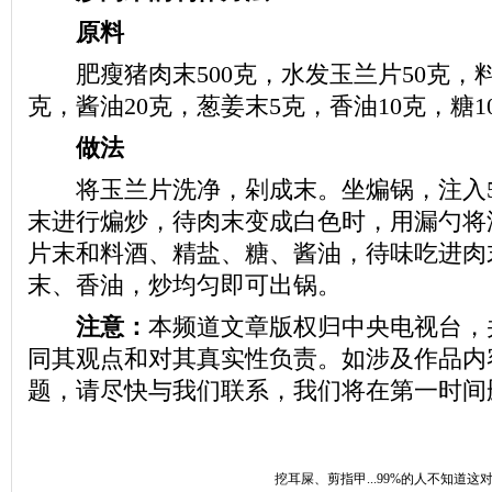
原料
肥瘦猪肉末500克，水发玉兰片50克，料酒
克，酱油20克，葱姜末5克，香油10克，糖1
做法
将玉兰片洗净，剁成末。坐煸锅，注入5
末进行煸炒，待肉末变成白色时，用漏勺将
片末和料酒、精盐、糖、酱油，待味吃进肉
末、香油，炒均匀即可出锅。
注意：
本频道文章版权归中央电视台，
同其观点和对其真实性负责。如涉及作品内
题，请尽快与我们联系，我们将在第一时间
挖耳屎、剪指甲...99%的人不知道