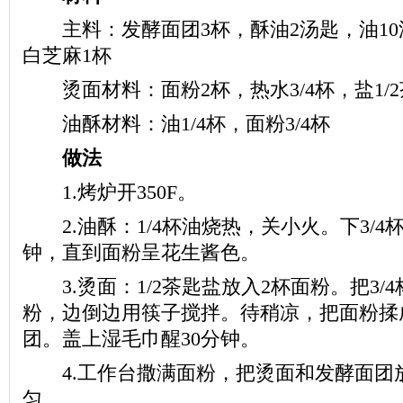
主料：发酵面团3杯，酥油2汤匙，油10
白芝麻1杯
烫面材料：面粉2杯，热水3/4杯，盐1/2
油酥材料：油1/4杯，面粉3/4杯
做法
1.烤炉开350F。
2.油酥：1/4杯油烧热，关小火。下3/4
钟，直到面粉呈花生酱色。
3.烫面：1/2茶匙盐放入2杯面粉。把3/
粉，边倒边用筷子搅拌。待稍凉，把面粉揉
团。盖上湿毛巾醒30分钟。
4.工作台撒满面粉，把烫面和发酵面团
匀。